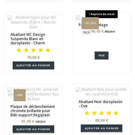
Rupture de stock
-261,56 €
Pack WC Cottage
206,43 €
468,00 €
PACK
Abattant WC Design
Suspendu Blanc en
duroplastic - Charm
VUE
79,00 €
AJOUTER AU PANIER
-45%
Abattant Noir duroplastic
- Ove
Plaque de déclenchement
chromée brillante pour
Bâti-support Regiplast
89,00 €
81,95 €
149,00 €
AJOUTER AU PANIER
AJOUTER AU PANIER