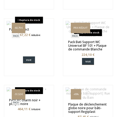
Rupture de stock
-60,79 €
PRIX RÉDUIT
Pack Connect
Rupture de stock
547,22 €
608,00 €
PACK
PACK
Pack Bati Support WC
Universel BF 101 + Plaque
de commande Blanche
224,10 €
VUE
VUE
Rupture de stock
-51,52 €
-45%
Pack wc charm noir +
PACK
plaque noire
Plaque de déclenchement
globe noire pour bâti-
464,11 €
515,63 €
support Regiplast
87,45 €