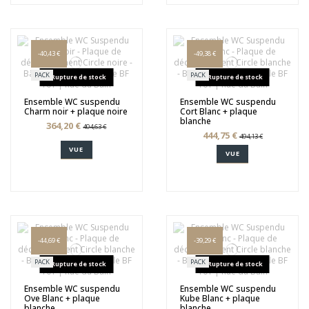
-40,43 €
-49,38 €
PACK
PACK
Rupture de stock
Rupture de stock
Ensemble WC suspendu
Ensemble WC suspendu
Charm noir + plaque noire
Cort Blanc + plaque
blanche
364,20 €
404,63 €
444,75 €
494,13 €
VUE
VUE
-44,69 €
-39,29 €
PACK
PACK
Rupture de stock
Rupture de stock
Ensemble WC suspendu
Ensemble WC suspendu
Ove Blanc + plaque
Kube Blanc + plaque
blanche
blanche