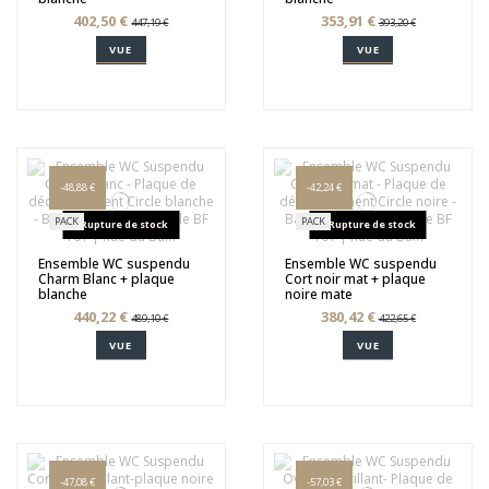
402,50 €
353,91 €
447,19 €
393,20 €
VUE
VUE
-48,88 €
-42,24 €
PACK
PACK
Rupture de stock
Rupture de stock
Ensemble WC suspendu
Ensemble WC suspendu
Charm Blanc + plaque
Cort noir mat + plaque
blanche
noire mate
440,22 €
380,42 €
489,10 €
422,65 €
VUE
VUE
-47,08 €
-57,03 €