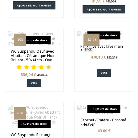
81,95 €
149,00 €
AJOUTER AU PANIER
AJOUTER AU PANIER
Rupture de stock
-30%
-52,17 €
Rupture de stock
Pack Ove avec lave main
PACK
Studio
WC Suspendu Oeuf avec
Abattant Céramique Noir
470,10 €
522,27 €
Brillant - 59x41cm - Ove
VUE
336,04 €
480,06 €
VUE
Rupture de stock
-45%
Crochet / Patère - Chromé
Rupture de stock
- Heaven
49,00 €
WC Suspendu Rectangle