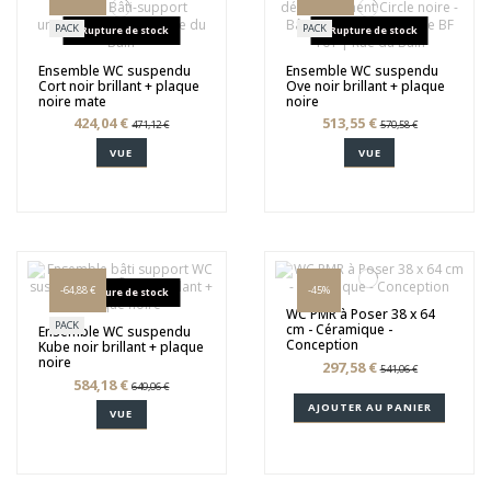
PACK
PACK
Rupture de stock
Rupture de stock
Ensemble WC suspendu
Ensemble WC suspendu
Cort noir brillant + plaque
Ove noir brillant + plaque
noire mate
noire
424,04 €
513,55 €
471,12 €
570,58 €
VUE
VUE
-64,88 €
-45%
Rupture de stock
WC PMR à Poser 38 x 64
PACK
cm - Céramique -
Ensemble WC suspendu
Conception
Kube noir brillant + plaque
noire
297,58 €
541,06 €
584,18 €
649,06 €
AJOUTER AU PANIER
VUE