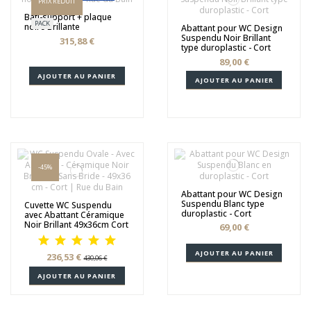
PRIX RÉDUIT
Bâti-support + plaque
PACK
noire Brillante
Abattant pour WC Design
Suspendu Noir Brillant
315,88 €
type duroplastic - Cort
89,00 €
AJOUTER AU PANIER
AJOUTER AU PANIER
-45%
Abattant pour WC Design
Suspendu Blanc type
Cuvette WC Suspendu
duroplastic - Cort
avec Abattant Céramique
Noir Brillant 49x36cm Cort
69,00 €
AJOUTER AU PANIER
236,53 €
430,06 €
AJOUTER AU PANIER