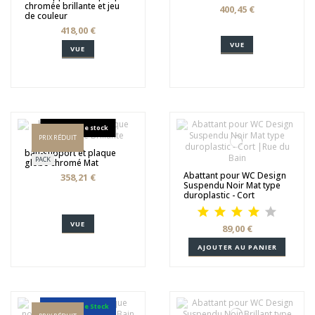
chromée brillante et jeu
400,45 €
de couleur
418,00 €
VUE
VUE
Rupture de stock
PRIX RÉDUIT
bâti-support et plaque
PACK
globe chromé Mat
Abattant pour WC Design
358,21 €
Suspendu Noir Mat type
duroplastic - Cort
VUE
89,00 €
AJOUTER AU PANIER
Rupture de Stock