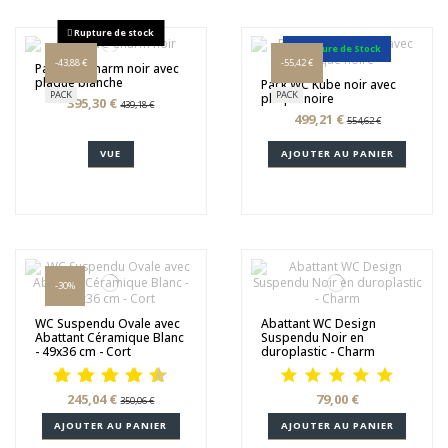
Rupture de stock
Rupture de Stock
-43,88 €
-55,42 €
Pack WC Charm noir avec
plaque blanche
Pack WC Kube noir avec
PACK
PACK
plaque noire
395,30 €
439,18 €
499,21 €
554,62 €
VUE
AJOUTER AU PANIER
-30%
WC Suspendu Ovale avec
Abattant WC Design
Abattant Céramique Blanc
Suspendu Noir en
- 49x36 cm - Cort
duroplastic - Charm
245,04 €
79,00 €
350,06 €
AJOUTER AU PANIER
AJOUTER AU PANIER