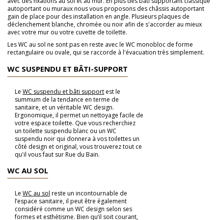
avec des fixations au sol et au mur. En plus des bâti supportant classique
autoportant ou muraux nous vous proposons des châssis autoportant
gain de place pour des installation en angle. Plusieurs plaques de
déclenchement blanche, chromée ou noir afin de s'accorder au mieux
avec votre mur ou votre cuvette de toilette.
Les WC au sol ne sont pas en reste avec le WC monobloc de forme
rectangulaire ou ovale, qui se raccorde à l'évacuation très simplement.
WC SUSPENDU ET BÂTI-SUPPORT
Le
WC suspendu et bâti support
est le
summum de la tendance en terme de
sanitaire, et un véritable WC design.
Ergonomique, il permet un nettoyage facile de
votre espace toilette. Que vous recherchiez
un toilette suspendu blanc ou un WC
suspendu noir qui donnera à vos toilettes un
côté design et original, vous trouverez tout ce
qu'il vous faut sur Rue du Bain.
WC AU SOL
Le
WC au sol
reste un incontournable de
l’espace sanitaire, il peut être également
considéré comme un WC design selon ses
formes et esthétisme. Bien qu’il soit courant,