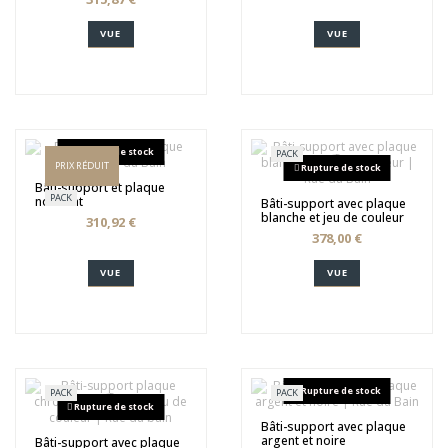
VUE
VUE
Rupture de stock
PACK
PRIX RÉDUIT
Rupture de stock
Bâti-support et plaque
PACK
noir mat
Bâti-support avec plaque
blanche et jeu de couleur
310,92 €
378,00 €
VUE
VUE
Rupture de stock
PACK
PACK
Rupture de stock
Bâti-support avec plaque
argent et noire
Bâti-support avec plaque