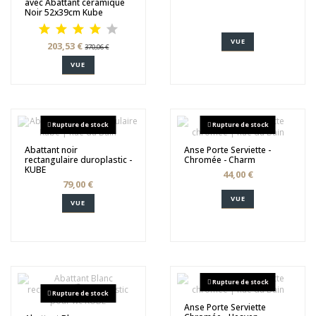
avec Abattant céramique
Noir 52x39cm Kube
VUE
203,53 €
370,06 €
VUE
Rupture de stock
Rupture de stock
Abattant noir
Anse Porte Serviette -
rectangulaire duroplastic -
Chromée - Charm
KUBE
44,00 €
79,00 €
VUE
VUE
Rupture de stock
Rupture de stock
Anse Porte Serviette