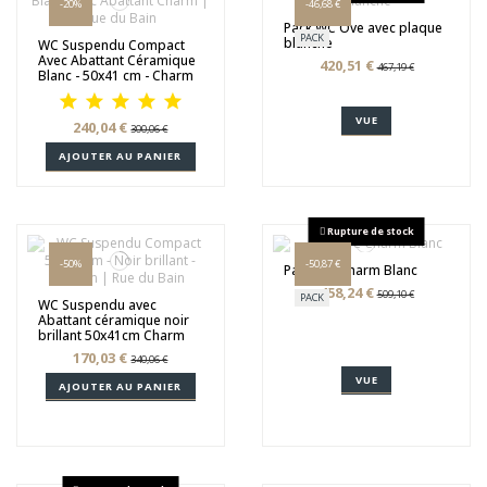
-20%
-46,68 €
Pack WC Ove avec plaque
PACK
blanche
WC Suspendu Compact
Avec Abattant Céramique
420,51 €
467,19 €
Blanc - 50x41 cm - Charm
VUE
240,04 €
300,06 €
AJOUTER AU PANIER
Rupture de stock
-50%
-50,87 €
Pack WC Charm Blanc
458,24 €
509,10 €
PACK
WC Suspendu avec
Abattant céramique noir
brillant 50x41cm Charm
170,03 €
340,06 €
VUE
AJOUTER AU PANIER