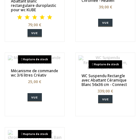
Chromée - Heaven
Abattant Blanc
rectangulaire duroplastic
39,00 €
pour wc KUBE
VUE
79,00 €
VUE
Rupture de stock
Rupture de stock
Mécanisme de commande
wc 3/6 litres Créativ
WC Suspendu Rectangle
avec Abattant Céramique
25,00 €
Blanc 56x36 cm - Connect
339,00 €
VUE
VUE
Rupture de stock