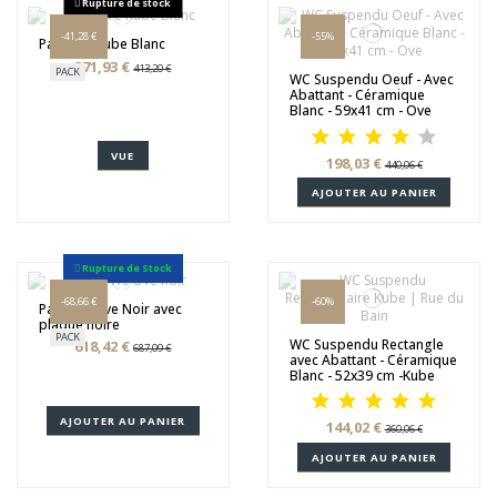
Rupture de stock
-41,28 €
-55%
Pack WC Kube Blanc
371,93 €
413,20 €
PACK
WC Suspendu Oeuf - Avec
Abattant - Céramique
Blanc - 59x41 cm - Ove
VUE
198,03 €
440,06 €
AJOUTER AU PANIER
Rupture de Stock
-68,66 €
-60%
Pack Wc Ove Noir avec
plaque noire
PACK
WC Suspendu Rectangle
618,42 €
687,09 €
avec Abattant - Céramique
Blanc - 52x39 cm -Kube
AJOUTER AU PANIER
144,02 €
360,06 €
AJOUTER AU PANIER