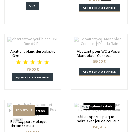
159,00 €
VUE
AJOUTER AU PANIER
Abattant blanc duroplastic
Abattant pour WC à Poser
- Ove
Monobloc - Connect
59,00 €
79,00 €
AJOUTER AU PANIER
AJOUTER AU PANIER
Rupture de stock
PACK
PRIX RÉDUIT
Rupture de stock
Bâti-support + plaque
PACK
noire avec jeu de couleur
Bâti-support + plaque
chromée mate
350,95 €
315,87 €