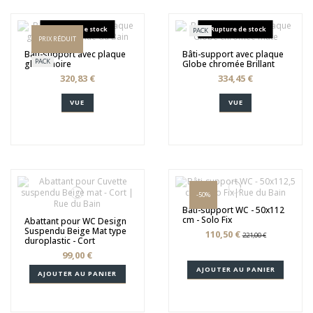
Rupture de stock
Rupture de stock
PACK
PRIX RÉDUIT
Bâti-support avec plaque
Bâti-support avec plaque
PACK
globe noire
Globe chromée Brillant
320,83 €
334,45 €
VUE
VUE
-50%
Bâti-support WC - 50x112
cm - Solo Fix
Abattant pour WC Design
Suspendu Beige Mat type
110,50 €
221,00 €
duroplastic - Cort
99,00 €
AJOUTER AU PANIER
AJOUTER AU PANIER