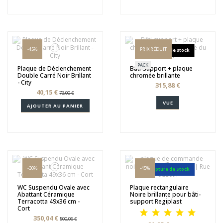
-45%
PRIX RÉDUIT
Rupture de stock
PACK
Plaque de Déclenchement
Bâti-support + plaque
Double Carré Noir Brillant
chromée brillante
- City
315,88 €
40,15 €
73,00 €
VUE
AJOUTER AU PANIER
-30%
-45%
Rupture de Stock
WC Suspendu Ovale avec
Plaque rectangulaire
Abattant Céramique
Noire brillante pour bâti-
Terracotta 49x36 cm -
support Regiplast
Cort
350,04 €
500,06 €