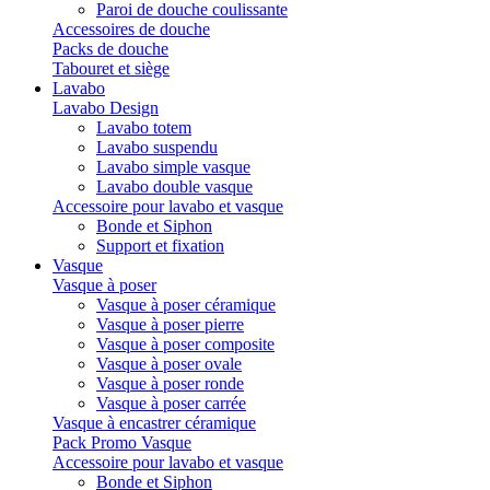
Paroi de douche coulissante
Accessoires de douche
Packs de douche
Tabouret et siège
Lavabo
Lavabo Design
Lavabo totem
Lavabo suspendu
Lavabo simple vasque
Lavabo double vasque
Accessoire pour lavabo et vasque
Bonde et Siphon
Support et fixation
Vasque
Vasque à poser
Vasque à poser céramique
Vasque à poser pierre
Vasque à poser composite
Vasque à poser ovale
Vasque à poser ronde
Vasque à poser carrée
Vasque à encastrer céramique
Pack Promo Vasque
Accessoire pour lavabo et vasque
Bonde et Siphon