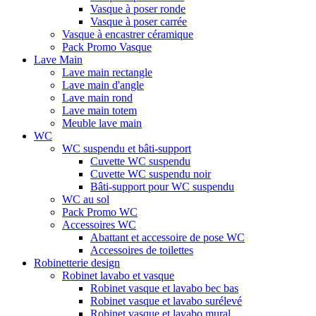
Vasque à poser ronde
Vasque à poser carrée
Vasque à encastrer céramique
Pack Promo Vasque
Lave Main
Lave main rectangle
Lave main d'angle
Lave main rond
Lave main totem
Meuble lave main
WC
WC suspendu et bâti-support
Cuvette WC suspendu
Cuvette WC suspendu noir
Bâti-support pour WC suspendu
WC au sol
Pack Promo WC
Accessoires WC
Abattant et accessoire de pose WC
Accessoires de toilettes
Robinetterie design
Robinet lavabo et vasque
Robinet vasque et lavabo bec bas
Robinet vasque et lavabo surélevé
Robinet vasque et lavabo mural