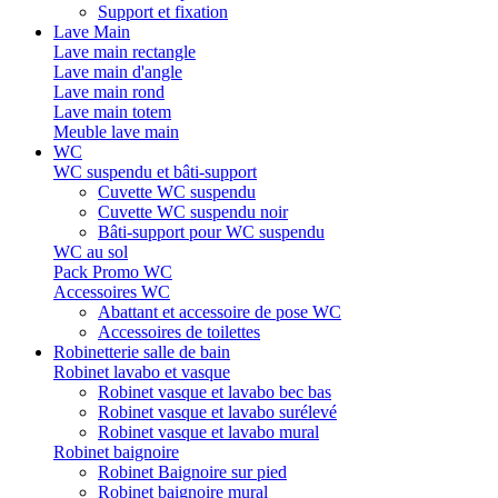
Support et fixation
Lave Main
Lave main rectangle
Lave main d'angle
Lave main rond
Lave main totem
Meuble lave main
WC
WC suspendu et bâti-support
Cuvette WC suspendu
Cuvette WC suspendu noir
Bâti-support pour WC suspendu
WC au sol
Pack Promo WC
Accessoires WC
Abattant et accessoire de pose WC
Accessoires de toilettes
Robinetterie salle de bain
Robinet lavabo et vasque
Robinet vasque et lavabo bec bas
Robinet vasque et lavabo surélevé
Robinet vasque et lavabo mural
Robinet baignoire
Robinet Baignoire sur pied
Robinet baignoire mural