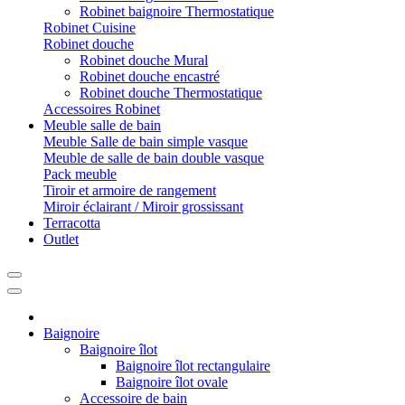
Robinet baignoire Thermostatique
Robinet Cuisine
Robinet douche
Robinet douche Mural
Robinet douche encastré
Robinet douche Thermostatique
Accessoires Robinet
Meuble salle de bain
Meuble Salle de bain simple vasque
Meuble de salle de bain double vasque
Pack meuble
Tiroir et armoire de rangement
Miroir éclairant / Miroir grossissant
Terracotta
Outlet
Baignoire
Baignoire îlot
Baignoire îlot rectangulaire
Baignoire îlot ovale
Accessoire de bain