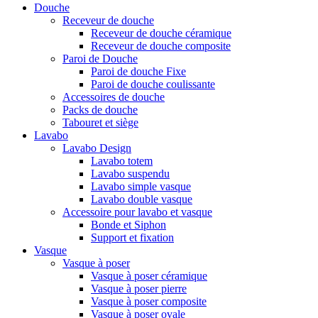
Douche
Receveur de douche
Receveur de douche céramique
Receveur de douche composite
Paroi de Douche
Paroi de douche Fixe
Paroi de douche coulissante
Accessoires de douche
Packs de douche
Tabouret et siège
Lavabo
Lavabo Design
Lavabo totem
Lavabo suspendu
Lavabo simple vasque
Lavabo double vasque
Accessoire pour lavabo et vasque
Bonde et Siphon
Support et fixation
Vasque
Vasque à poser
Vasque à poser céramique
Vasque à poser pierre
Vasque à poser composite
Vasque à poser ovale