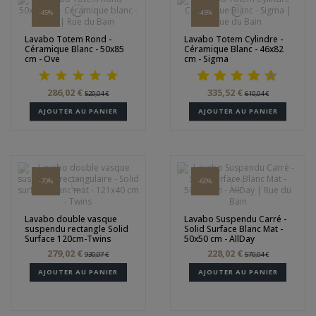
-45%
-45%
Lavabo Totem Rond -
Lavabo Totem Cylindre -
Céramique Blanc - 50x85
Céramique Blanc - 46x82
cm - Ove
cm - Sigma
286,02 €
335,52 €
520,04 €
610,04 €
AJOUTER AU PANIER
AJOUTER AU PANIER
-70%
-60%
Lavabo double vasque
Lavabo Suspendu Carré -
suspendu rectangle Solid
Solid Surface Blanc Mat -
Surface 120cm-Twins
50x50 cm - AllDay
279,02 €
228,02 €
930,07 €
570,04 €
AJOUTER AU PANIER
AJOUTER AU PANIER