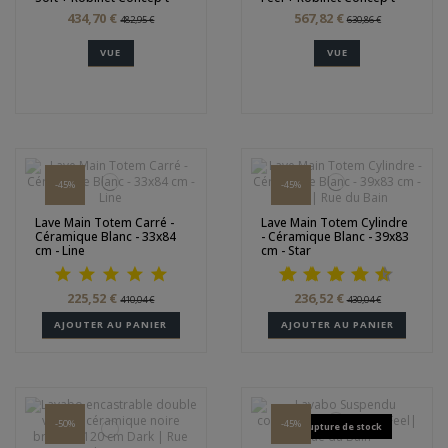
434,70 €
567,82 €
482,95 €
630,86 €
VUE
VUE
-45%
-45%
Lave Main Totem Carré -
Lave Main Totem Cylindre
Céramique Blanc - 33x84
- Céramique Blanc - 39x83
cm - Line
cm - Star
225,52 €
236,52 €
410,04 €
430,04 €
AJOUTER AU PANIER
AJOUTER AU PANIER
-50%
-45%
Rupture de stock