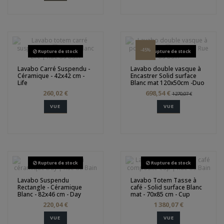
-45%
Rupture de stock
Rupture de stock
Lavabo Carré Suspendu -
Lavabo double vasque à
Céramique - 42x42 cm -
Encastrer Solid surface
Life
Blanc mat 120x50cm -Duo
260,02 €
698,54 €
1 270,07 €
VUE
VUE
Rupture de stock
Rupture de stock
Lavabo Suspendu
Lavabo Totem Tasse à
Rectangle - Céramique
café - Solid surface Blanc
Blanc - 82x46 cm - Day
mat - 70x85 cm - Cup
220,04 €
1 380,07 €
VUE
VUE