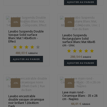
AJOUTER AU PANIER
-60%
-45%
Lavabo Suspendu Double
Vasque Solid surface
Lavabo Suspendu
Blanc Mat 140x45cm -
Rectangulaire Solid
Effect
surface Blanc Mat 68x45
cm - Unic
480,03 €
1 200,07 €
280,54 €
510,07 €
AJOUTER AU PANIER
AJOUTER AU PANIER
-45%
-45%
Lave main rond -
Céramique Blanc - 35 x 28
Lavabo encastrable
cm - Naples
double vasque céramique
noir brillant 120x46cm
66,01 €
120,02 €
Dark