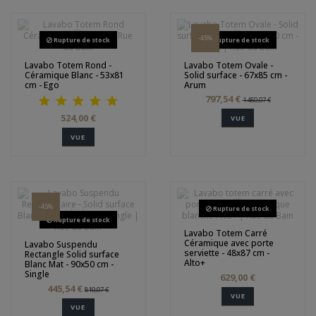
-45%
Rupture de stock
Rupture de stock
Lavabo Totem Rond -
Lavabo Totem Ovale -
Céramique Blanc - 53x81
Solid surface - 67x85 cm -
cm - Ego
Arum
797,54 €
1 450,07 €
524,00 €
VUE
VUE
-45%
Rupture de stock
Rupture de stock
Lavabo Totem Carré
Céramique avec porte
Lavabo Suspendu
serviette - 48x87 cm -
Rectangle Solid surface
Alto+
Blanc Mat - 90x50 cm -
Single
629,00 €
445,54 €
810,07 €
VUE
VUE