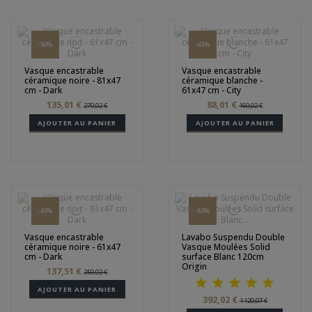
-50%
-45%
Vasque encastrable
Vasque encastrable
céramique noire - 81x47
céramique blanche -
cm - Dark
61x47 cm - City
135,01 €
88,01 €
270,02 €
160,02 €
AJOUTER AU PANIER
AJOUTER AU PANIER
-45%
-65%
Vasque encastrable
Lavabo Suspendu Double
céramique noire - 61x47
Vasque Moulées Solid
cm - Dark
surface Blanc 120cm
Origin
137,51 €
250,02 €
AJOUTER AU PANIER
392,02 €
1 120,07 €