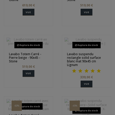
619,00 €
519,00 €
VUE
VUE
Rupture de stock
Rupture de stock
Lavabo Totem Carré -
Lavabo suspendu
Pierre beige - 90x45 -
rectangle solid surface
Stone
blanc mat 90x45 cm
Lignum
519,00 €
VUE
339,00 €
VUE
-60%
-45%
Rupture de stock
Rupture de stock