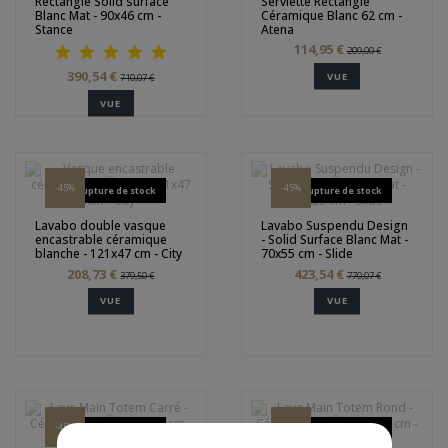
Rectangle Solid surface
Serviette Rectangle
Blanc Mat - 90x46 cm -
Céramique Blanc 62 cm -
Stance
Atena
114,95 €
209,00 €
390,54 €
VUE
710,07 €
VUE
-45%
-45%
Rupture de stock
Rupture de stock
Lavabo double vasque
Lavabo Suspendu Design
encastrable céramique
- Solid Surface Blanc Mat -
blanche - 121x47 cm - City
70x55 cm - Slide
208,73 €
423,54 €
379,50 €
770,07 €
VUE
VUE
-45%
-50%
Rupture de stock
Rupture de stock