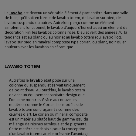
Le
lavabo
est devenu un véritable élément à part entière dans une salle
de bain, qu'il soit en forme de lavabo totem, de lavabo sur pied, de
lavabo suspendu ou autres. Autrefois perçu comme un élément
simplement fonctionnel, le lavabo d’aujourd’hui est aussi un élément de
décoration. Fini les lavabos colonne rose, bleu et vert des années 70, la
tendance est au blanc ou au noir et au lavabo totem (ou lavabo îlot),
lavabo sur pied en minéral composite type corian, ou blanc, noir ou en
couleurs avec les lavabos en céramique.
LAVABO TOTEM
Autrefois le
lavabo
était posé sur une
colonne ou suspendu et servait uniquement
de point d'eau. Aujourd'hui, le lavabo totem
devient un équipement sanitaire design que
l'on aime montrer. Grâce aux nouvelles
matières comme le Corian, les modèles de
lavabo totem sont façonnés comme des
œuvres d'art. Le corian ou minéral composite
est un matériau plutôt haut de gamme issu du
mélange de résines acrylique et de pigments.
Cette matière est choisie pour la conception
d’un lavabo totem car elle présente l'avantage