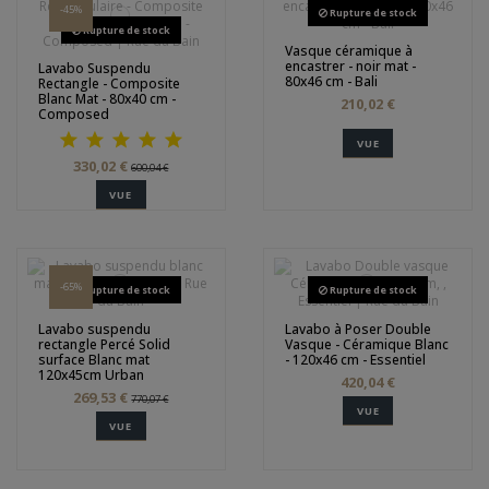
-45%
Rupture de stock
Rupture de stock
Vasque céramique à
encastrer - noir mat -
Lavabo Suspendu
80x46 cm - Bali
Rectangle - Composite
Blanc Mat - 80x40 cm -
210,02 €
Composed
VUE
330,02 €
600,04 €
VUE
-65%
Rupture de stock
Rupture de stock
Lavabo suspendu
Lavabo à Poser Double
rectangle Percé Solid
Vasque - Céramique Blanc
surface Blanc mat
- 120x46 cm - Essentiel
120x45cm Urban
420,04 €
269,53 €
770,07 €
VUE
VUE