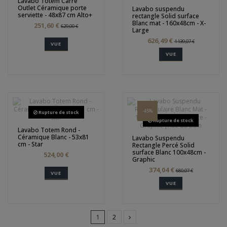
Lavabo Totem Carré
Outlet Céramique porte
Lavabo suspendu
serviette - 48x87 cm Alto+
rectangle Solid surface
Blanc mat - 160x48cm - X-
251,60 €
629,00 €
Large
626,49 €
1 139,07 €
VUE
VUE
-45%
Rupture de stock
Rupture de stock
Lavabo Totem Rond -
Céramique Blanc - 53x81
Lavabo Suspendu
cm - Star
Rectangle Percé Solid
surface Blanc 100x48cm -
524,00 €
Graphic
374,04 €
680,07 €
VUE
VUE
1
2