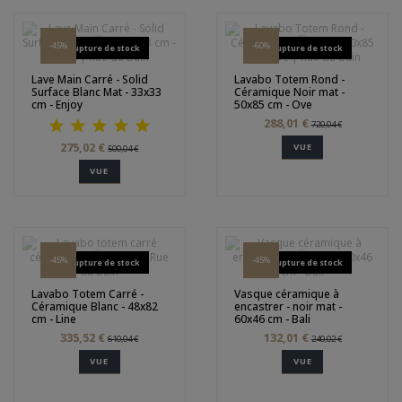
-45%
-60%
Rupture de stock
Rupture de stock
Lave Main Carré - Solid
Lavabo Totem Rond -
Surface Blanc Mat - 33x33
Céramique Noir mat -
cm - Enjoy
50x85 cm - Ove
288,01 €
720,04 €
275,02 €
VUE
500,04 €
VUE
-45%
-45%
Rupture de stock
Rupture de stock
Lavabo Totem Carré -
Vasque céramique à
Céramique Blanc - 48x82
encastrer - noir mat -
cm - Line
60x46 cm - Bali
335,52 €
132,01 €
610,04 €
240,02 €
VUE
VUE