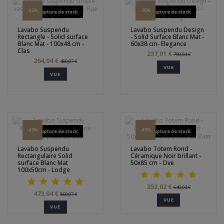
-45%
-70%
Rupture de stock
Rupture de stock
Lavabo Suspendu
Lavabo Suspendu Design
Rectangle - Solid surface
- Solid Surface Blanc Mat -
Blanc Mat - 100x48 cm -
60x38 cm- Elegance
Clas
237,01 €
790,04 €
264,04 €
480,07 €
VUE
VUE
-45%
-45%
Rupture de stock
Rupture de stock
Lavabo Suspendu
Lavabo Totem Rond -
Rectangulaire Solid
Céramique Noir brillant -
surface Blanc Mat
50x85 cm - Ove
100x50cm - Lodge
352,02 €
640,04 €
473,04 €
860,07 €
VUE
VUE