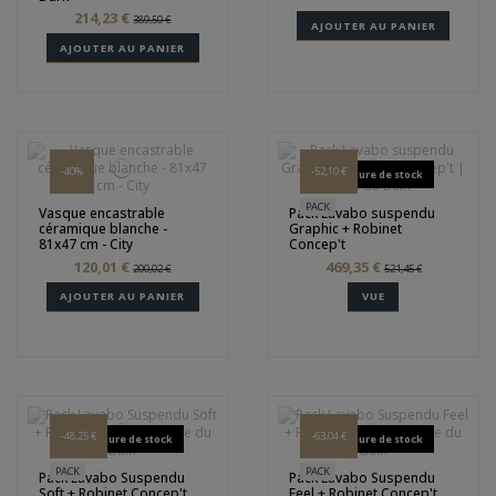
214,23 €
389,50 €
AJOUTER AU PANIER
AJOUTER AU PANIER
-40%
-52,10 €
Rupture de stock
PACK
Vasque encastrable
Pack Lavabo suspendu
céramique blanche -
Graphic + Robinet
81x47 cm - City
Concep't
120,01 €
469,35 €
200,02 €
521,45 €
AJOUTER AU PANIER
VUE
-48,25 €
-63,04 €
Rupture de stock
Rupture de stock
PACK
PACK
Pack Lavabo Suspendu
Pack Lavabo Suspendu
Soft + Robinet Concep't
Feel + Robinet Concep't