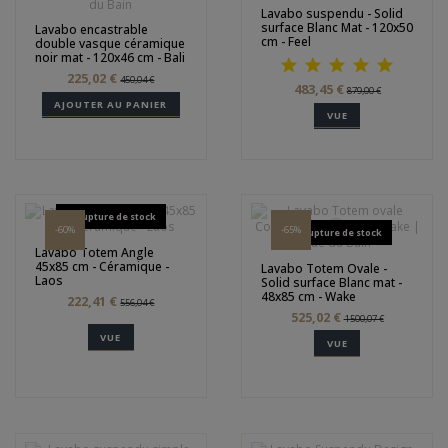
Lavabo suspendu - Solid
surface Blanc Mat - 120x50
Lavabo encastrable
cm - Feel
double vasque céramique
noir mat - 120x46 cm - Bali
225,02 €
450,04 €
483,45 €
879,00 €
AJOUTER AU PANIER
VUE
Rupture de stock
-60%
-65%
Rupture de stock
Lavabo Totem Angle
45x85 cm - Céramique -
Lavabo Totem Ovale -
Laos
Solid surface Blanc mat -
48x85 cm - Wake
222,41 €
556,04 €
525,02 €
1 500,07 €
VUE
VUE