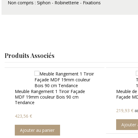
Non compris : Siphon - Robinetterie - Fixations
Produits Associés
çade
Meuble de Rangement 1 Tiroir Blanc -
m
Façade MDF 19mm - 60x50cm - City
219,93 €
338,36 €
Ajouter au panier