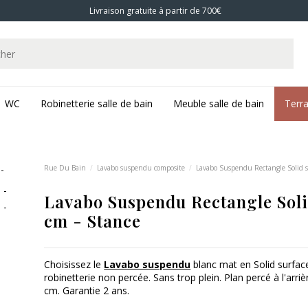
Livraison gratuite à partir de 700€
WC
Robinetterie salle de bain
Meuble salle de bain
Terr
Rue Du Bain
Lavabo suspendu composite
Lavabo Suspendu Rectangle Solid s
Lavabo Suspendu Rectangle Soli
cm - Stance
Choisissez le
Lavabo suspendu
blanc mat en Solid surfac
robinetterie non percée. Sans trop plein. Plan percé à l'arr
cm. Garantie 2 ans.