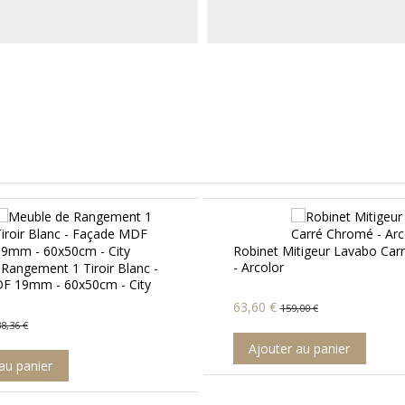
Robinet Mitigeur Lavabo Carré Chromé
- Arcolor
Paire Equerre Fix
surface 32x10cm 
63,60 €
159,00 €
54,45 €
99,00 €
Ajouter au panier
Ajouter au pan