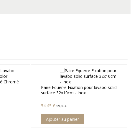
Siphon Lavabo Design Totem Carré
Laiton chromé
ation pour lavabo solid
- Inox
31,60 €
79,00 €
Ajouter au panier
ier