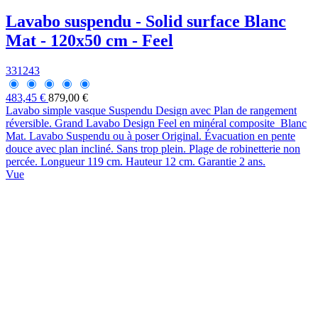
Lavabo suspendu - Solid surface Blanc
Mat - 120x50 cm - Feel
331243
483,45 €
879,00 €
Lavabo simple vasque Suspendu Design avec Plan de rangement
réversible. Grand Lavabo Design Feel en minéral composite Blanc
Mat. Lavabo Suspendu ou à poser Original. Évacuation en pente
douce avec plan incliné. Sans trop plein. Plage de robinetterie non
percée. Longueur 119 cm. Hauteur 12 cm. Garantie 2 ans.
Vue