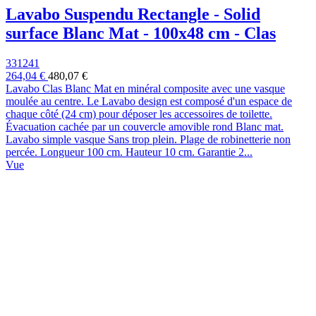
Lavabo Suspendu Rectangle - Solid
surface Blanc Mat - 100x48 cm - Clas
331241
264,04 €
480,07 €
Lavabo Clas Blanc Mat en minéral composite avec une vasque
moulée au centre. Le Lavabo design est composé d'un espace de
chaque côté (24 cm) pour déposer les accessoires de toilette.
Évacuation cachée par un couvercle amovible rond Blanc mat.
Lavabo simple vasque Sans trop plein. Plage de robinetterie non
percée. Longueur 100 cm. Hauteur 10 cm. Garantie 2...
Vue