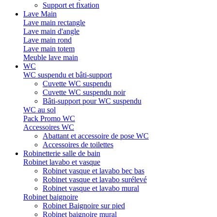
Support et fixation
Lave Main
Lave main rectangle
Lave main d'angle
Lave main rond
Lave main totem
Meuble lave main
WC
WC suspendu et bâti-support
Cuvette WC suspendu
Cuvette WC suspendu noir
Bâti-support pour WC suspendu
WC au sol
Pack Promo WC
Accessoires WC
Abattant et accessoire de pose WC
Accessoires de toilettes
Robinetterie salle de bain
Robinet lavabo et vasque
Robinet vasque et lavabo bec bas
Robinet vasque et lavabo surélevé
Robinet vasque et lavabo mural
Robinet baignoire
Robinet Baignoire sur pied
Robinet baignoire mural