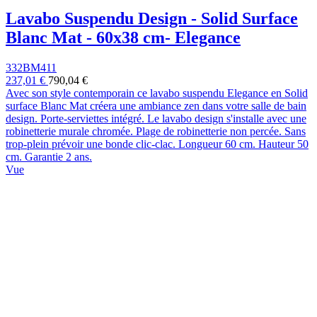
Lavabo Suspendu Design - Solid Surface
Blanc Mat - 60x38 cm- Elegance
332BM411
237,01 €
790,04 €
Avec son style contemporain ce lavabo suspendu Elegance en Solid
surface Blanc Mat créera une ambiance zen dans votre salle de bain
design. Porte-serviettes intégré. Le lavabo design s'installe avec une
robinetterie murale chromée. Plage de robinetterie non percée. Sans
trop-plein prévoir une bonde clic-clac. Longueur 60 cm. Hauteur 50
cm. Garantie 2 ans.
Vue