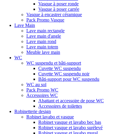
Vasque à poser ronde
Vasque à poser carrée
Vasque à encastrer céramique
Pack Promo Vasque
Lave Main
Lave main rectangle
Lave main d'angle
Lave main rond
Lave main totem
Meuble lave main
WC
WC suspendu et bâti-support
Cuvette WC suspendu
Cuvette WC suspendu noir
Bâti-support pour WC suspendu
WC au sol
Pack Promo WC
Accessoires WC
Abattant et accessoire de pose WC
Accessoires de toilettes
Robinetterie design
Robinet lavabo et vasque
Robinet vasque et lavabo bec bas
Robinet vasque et lavabo surélevé
Robinet vasque et lavabo mural