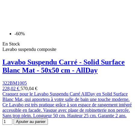
-60%
En Stock
Lavabo suspendu composite
Lavabo Suspendu Carré - Solid Surface
Blanc Mat - 50x50 cm - AllDay
322BM1005
228,02 €
570,04 €
Craquez pour le Lavabo Suspendu Carré AllDay en Solid Surface
Blanc Mat, qui apportera à votre salle de bain une touche moderne.
Ce Lavabo est très pratique grâce à son espace de rangement intégré
accessible en façade. Vasque avec plage de robinetterie non percée.
Sans trop plein. Longueur 50 cm. Hauteur 25 cm. Garantie 2 ans.
Ajouter au panier