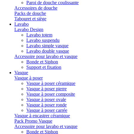
Paroi de douche coulissante
Accessoires de douche
Packs de douche
Tabouret et siège
Lavabo
Lavabo Design
Lavabo totem
Lavabo suspendu
Lavabo simple vasque
Lavabo double vasque
Accessoire pour lavabo et vasque
Bonde et Siphon
Support et fixation
Vasque
Vasque à poser
Vasque à poser céramique
Vasque à poser pierre
Vasque à poser composite
Vasque à poser ovale
Vasque à poser ronde
Vasque à poser carrée
Vasque à encastrer céramique
Pack Promo Vasque
Accessoire pour lavabo et vasque
Bonde et Siphon