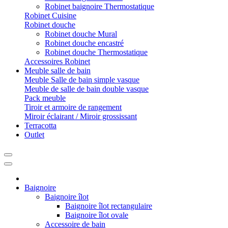
Robinet baignoire Thermostatique
Robinet Cuisine
Robinet douche
Robinet douche Mural
Robinet douche encastré
Robinet douche Thermostatique
Accessoires Robinet
Meuble salle de bain
Meuble Salle de bain simple vasque
Meuble de salle de bain double vasque
Pack meuble
Tiroir et armoire de rangement
Miroir éclairant / Miroir grossissant
Terracotta
Outlet
Baignoire
Baignoire îlot
Baignoire îlot rectangulaire
Baignoire îlot ovale
Accessoire de bain