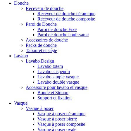
Douche
Receveur de douche
Receveur de douche céramique
Receveur de douche composite
Paroi de Douche
Paroi de douche Fixe
Paroi de douche coulissante
Accessoires de douche
Packs de douche
Tabouret et siège
Lavabo
Lavabo Design
Lavabo totem
Lavabo suspendu
Lavabo simple vasque
Lavabo double vasque
Accessoire pour lavabo et vasque
Bonde et Siphon
Support et fixation
Vasque
Vasque à poser
Vasque à poser céramique
Vasque à poser pierre
Vasque à poser composite
Vasque à poser ovale