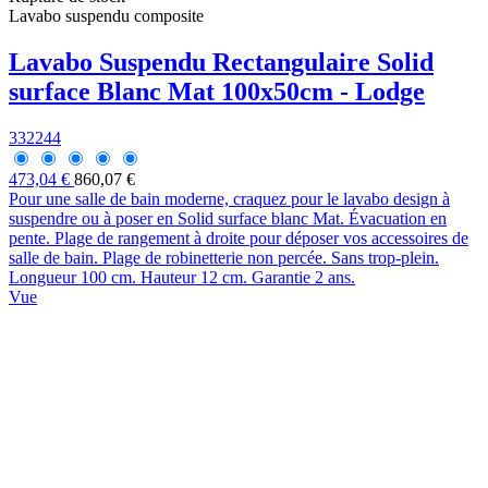
Lavabo suspendu composite
Lavabo Suspendu Rectangulaire Solid
surface Blanc Mat 100x50cm - Lodge
332244
473,04 €
860,07 €
Pour une salle de bain moderne, craquez pour le lavabo design à
suspendre ou à poser en Solid surface blanc Mat. Évacuation en
pente. Plage de rangement à droite pour déposer vos accessoires de
salle de bain. Plage de robinetterie non percée. Sans trop-plein.
Longueur 100 cm. Hauteur 12 cm. Garantie 2 ans.
Vue