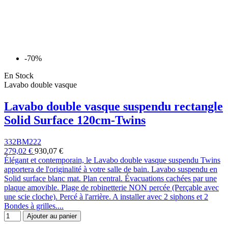
-70%
En Stock
Lavabo double vasque
Lavabo double vasque suspendu rectangle
Solid Surface 120cm-Twins
332BM222
279,02 €
930,07 €
Élégant et contemporain, le Lavabo double vasque suspendu Twins
apportera de l'originalité à votre salle de bain. Lavabo suspendu en
Solid surface blanc mat. Plan central. Évacuations cachées par une
plaque amovible. Plage de robinetterie NON percée (Perçable avec
une scie cloche). Percé à l'arrière. A installer avec 2 siphons et 2
Bondes à grilles....
Ajouter au panier