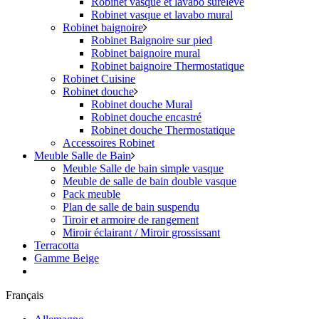
Robinet vasque et lavabo surélevé
Robinet vasque et lavabo mural
Robinet baignoire
Robinet Baignoire sur pied
Robinet baignoire mural
Robinet baignoire Thermostatique
Robinet Cuisine
Robinet douche
Robinet douche Mural
Robinet douche encastré
Robinet douche Thermostatique
Accessoires Robinet
Meuble Salle de Bain
Meuble Salle de bain simple vasque
Meuble de salle de bain double vasque
Pack meuble
Plan de salle de bain suspendu
Tiroir et armoire de rangement
Miroir éclairant / Miroir grossissant
Terracotta
Gamme Beige
Français