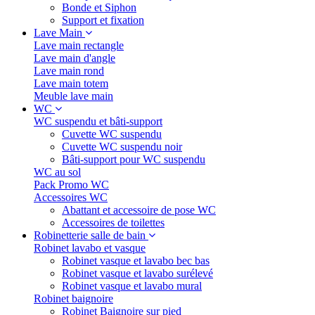
Bonde et Siphon
Support et fixation
Lave Main
Lave main rectangle
Lave main d'angle
Lave main rond
Lave main totem
Meuble lave main
WC
WC suspendu et bâti-support
Cuvette WC suspendu
Cuvette WC suspendu noir
Bâti-support pour WC suspendu
WC au sol
Pack Promo WC
Accessoires WC
Abattant et accessoire de pose WC
Accessoires de toilettes
Robinetterie salle de bain
Robinet lavabo et vasque
Robinet vasque et lavabo bec bas
Robinet vasque et lavabo surélevé
Robinet vasque et lavabo mural
Robinet baignoire
Robinet Baignoire sur pied