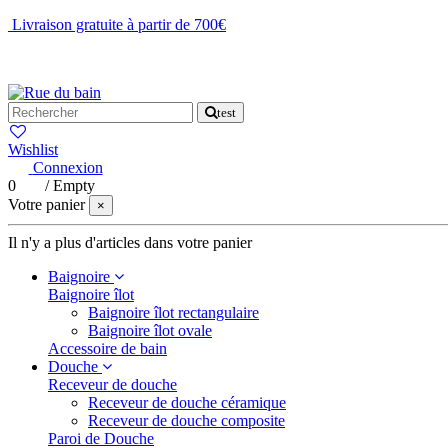
Livraison gratuite à partir de 700€
NOUS CONTACTER
test
Wishlist
Connexion
0
/
Empty
Votre panier
×
Il n'y a plus d'articles dans votre panier
Baignoire
Baignoire îlot
Baignoire îlot rectangulaire
Baignoire îlot ovale
Accessoire de bain
Douche
Receveur de douche
Receveur de douche céramique
Receveur de douche composite
Paroi de Douche