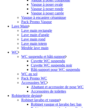
Vasque à poser composite
Vasque à poser ovale
Vasque à poser ronde
Vasque à poser carrée
Vasque à encastrer céramique
Pack Promo Vasque
Lave Main
Lave main rectangle
Lave main d'angle
Lave main rond
Lave main totem
Meuble lave main
WC
WC suspendu et bâti-support
Cuvette WC suspendu
Cuvette WC suspendu noir
Bâti-support pour WC suspendu
WC au sol
Pack Promo WC
Accessoires WC
Abattant et accessoire de pose WC
Accessoires de toilettes
Robinetterie design
Robinet lavabo et vasque
Robinet vasque et lavabo bec bas