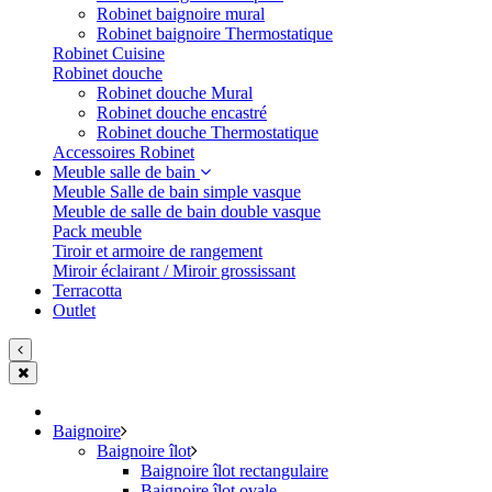
Robinet baignoire mural
Robinet baignoire Thermostatique
Robinet Cuisine
Robinet douche
Robinet douche Mural
Robinet douche encastré
Robinet douche Thermostatique
Accessoires Robinet
Meuble salle de bain
Meuble Salle de bain simple vasque
Meuble de salle de bain double vasque
Pack meuble
Tiroir et armoire de rangement
Miroir éclairant / Miroir grossissant
Terracotta
Outlet
Baignoire
Baignoire îlot
Baignoire îlot rectangulaire
Baignoire îlot ovale