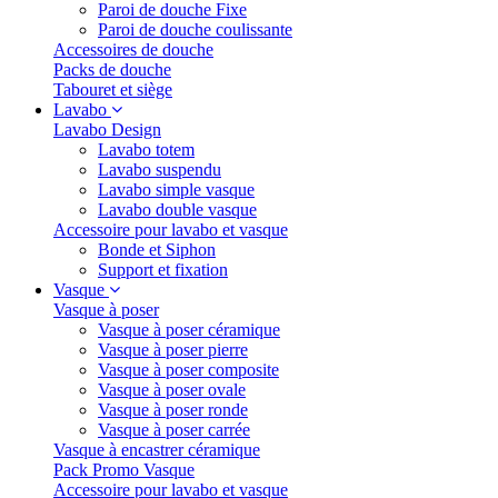
Paroi de douche Fixe
Paroi de douche coulissante
Accessoires de douche
Packs de douche
Tabouret et siège
Lavabo
Lavabo Design
Lavabo totem
Lavabo suspendu
Lavabo simple vasque
Lavabo double vasque
Accessoire pour lavabo et vasque
Bonde et Siphon
Support et fixation
Vasque
Vasque à poser
Vasque à poser céramique
Vasque à poser pierre
Vasque à poser composite
Vasque à poser ovale
Vasque à poser ronde
Vasque à poser carrée
Vasque à encastrer céramique
Pack Promo Vasque
Accessoire pour lavabo et vasque