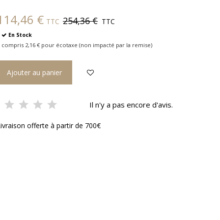
114,46 €
254,36 €
TTC
TTC
En Stock
 compris 2,16 € pour écotaxe (non impacté par la remise)
Ajouter au panier
Il n'y a pas encore d'avis.
ivraison offerte à partir de 700€