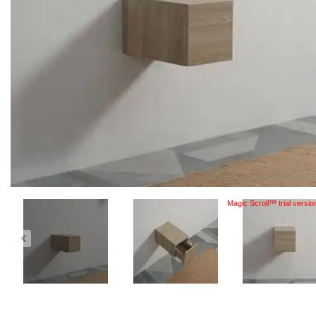
Magic Scroll™ trial versio