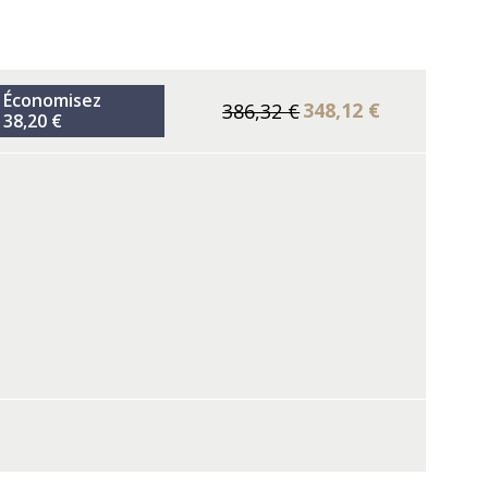
Économisez
348,12 €
386,32 €
38,20 €