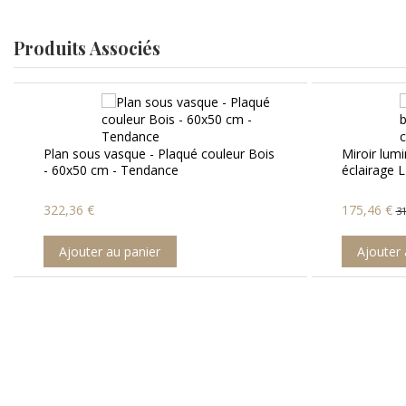
Produits Associés
Miroir lumineux salle de bain Carré
éclairage LED 80 cm - Connec't 80
175,46 €
319,02 €
Ajouter au panier
Robinet Mi
Circle
55,60 €
139
Ajouter 