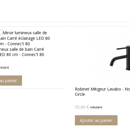
Vasque à Poser Carrée - Cér
Blanc Brillant - 43x43 cm - U
66,01 €
120,02 €
Ajouter au panier
tigeur Lavabo - Noir mat -
,00 €
au panier