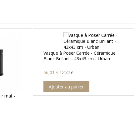
amique
Siphon Lavabo Design Totem Tubulaire
rban
- Laiton chromé
23,60 €
59,00 €
Ajouter au panier