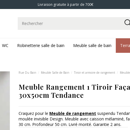
Livraison gratuite à partir de 700€
WC
Robinetterie salle de bain
Meuble salle de bain
Terr
Rue Du Bain
Meuble Salle de Bain
Tiroir et armoire de rangement
Meuble
Meuble Rangement 1 Tiroir Faç
30x50cm Tendance
Craquez pour le
Meuble de rangement
suspendu Tendance
moulée invisible Design. Meuble avec caisson mélaminé, 
30 cm. Profondeur 50 cm. Livré monté. Garantie 2 ans.