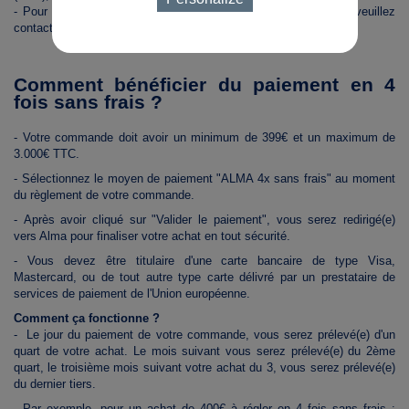
- Pour toutes demandes de remboursement (partiel ou total), veuillez
contacter le
service client
.
Comment bénéficier du paiement en 4
fois sans frais ?
- Votre commande doit avoir un minimum de 399€ et un maximum de
3.000€ TTC.
- Sélectionnez le moyen de paiement "ALMA 4x sans frais" au moment
du règlement de votre commande.
- Après avoir cliqué sur "Valider le paiement", vous serez redirigé(e)
vers Alma pour finaliser votre achat en tout sécurité.
- Vous devez être titulaire d'une carte bancaire de type Visa,
Mastercard, ou de tout autre type carte délivré par un prestataire de
services de paiement de l'Union européenne.
Comment ça fonctionne ?
- Le jour du paiement de votre commande, vous serez prélevé(e) d'un
quart de votre achat. Le mois suivant vous serez prélevé(e) du 2ème
quart, le troisième mois suivant votre achat du 3, vous serez prélevé(e)
du dernier tiers.
- Par exemple, pour un achat de 400€ à régler en 4 fois sans frais :