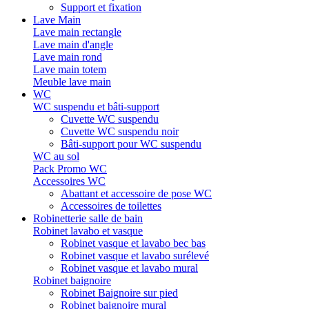
Support et fixation
Lave Main
Lave main rectangle
Lave main d'angle
Lave main rond
Lave main totem
Meuble lave main
WC
WC suspendu et bâti-support
Cuvette WC suspendu
Cuvette WC suspendu noir
Bâti-support pour WC suspendu
WC au sol
Pack Promo WC
Accessoires WC
Abattant et accessoire de pose WC
Accessoires de toilettes
Robinetterie salle de bain
Robinet lavabo et vasque
Robinet vasque et lavabo bec bas
Robinet vasque et lavabo surélevé
Robinet vasque et lavabo mural
Robinet baignoire
Robinet Baignoire sur pied
Robinet baignoire mural