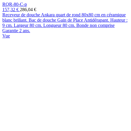
RQR-80-C-p
157,32 €
286,04 €
Receveur de douche Ankara quart de rond 80x80 cm en céramique
blanc brillant. Bac de douche Gain de Place Antidérapant. Hauteur :
9 cm. Largeur 80 cm. Longueur 80 cm. Bonde non comprise
Garantie 2 ans.
Vue