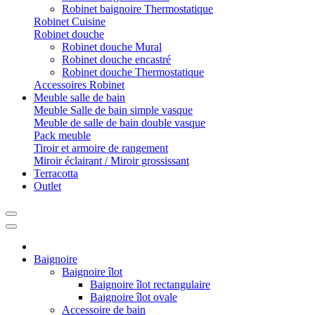
Robinet baignoire Thermostatique
Robinet Cuisine
Robinet douche
Robinet douche Mural
Robinet douche encastré
Robinet douche Thermostatique
Accessoires Robinet
Meuble salle de bain
Meuble Salle de bain simple vasque
Meuble de salle de bain double vasque
Pack meuble
Tiroir et armoire de rangement
Miroir éclairant / Miroir grossissant
Terracotta
Outlet
Baignoire
Baignoire îlot
Baignoire îlot rectangulaire
Baignoire îlot ovale
Accessoire de bain