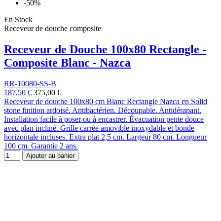
-50%
En Stock
Receveur de douche composite
Receveur de Douche 100x80 Rectangle -
Composite Blanc - Nazca
RR-10080-SS-B
187,50 €
375,00 €
Receveur de douche 100x80 cm Blanc Rectangle Nazca en Solid
stone finition ardoisé. Antibactérien. Découpable. Antidérapant.
Installation facile à poser ou à encastrer. Évacuation pente douce
avec plan incliné. Grille carrée amovible inoxydable et bonde
horizontale incluses. Extra plat 2,5 cm. Largeur 80 cm. Longueur
100 cm. Garantie 2 ans.
Ajouter au panier