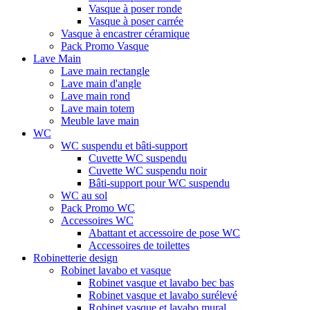
Vasque à poser ronde
Vasque à poser carrée
Vasque à encastrer céramique
Pack Promo Vasque
Lave Main
Lave main rectangle
Lave main d'angle
Lave main rond
Lave main totem
Meuble lave main
WC
WC suspendu et bâti-support
Cuvette WC suspendu
Cuvette WC suspendu noir
Bâti-support pour WC suspendu
WC au sol
Pack Promo WC
Accessoires WC
Abattant et accessoire de pose WC
Accessoires de toilettes
Robinetterie design
Robinet lavabo et vasque
Robinet vasque et lavabo bec bas
Robinet vasque et lavabo surélevé
Robinet vasque et lavabo mural