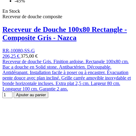
-45%
En Stock
Receveur de douche composite
Receveur de Douche 100x80 Rectangle -
Composite Gris - Nazca
RR-10080-SS-G
206,25 €
375,00 €
Receveur de douche Gris. Finition ardoise. Rectangle 100x80 cm.
Bac a douche en Solid stone. Antibactérien. Découpable.
Antidérapant. Installation facile à poser ou à encastrer. Évacuation
pente douce avec plan incliné. Grille carrée amovible inoxydable et
bonde horizontale incluses. Extra plat 2,5 cm. Largeur 80 cm.
Longueur 100 cm. Garantie 2 ans.
Ajouter au panier