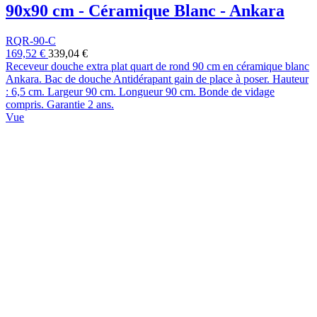
90x90 cm - Céramique Blanc - Ankara
RQR-90-C
169,52 €
339,04 €
Receveur douche extra plat quart de rond 90 cm en céramique blanc
Ankara. Bac de douche Antidérapant gain de place à poser. Hauteur
: 6,5 cm. Largeur 90 cm. Longueur 90 cm. Bonde de vidage
compris. Garantie 2 ans.
Vue