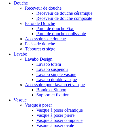
Douche
Receveur de douche
Receveur de douche céramique
Receveur de douche composite
Paroi de Douche
Paroi de douche Fixe
Paroi de douche coulissante
Accessoires de douche
Packs de douche
Tabouret et siège
Lavabo
Lavabo Design
Lavabo totem
Lavabo suspendu
Lavabo simple vasque
Lavabo double vasque
Accessoire pour lavabo et vasque
Bonde et Siphon
Support et fixation
Vasque
Vasque à poser
Vasque à poser céramique
Vasque à poser pierre
Vasque à poser composite
Vasque à poser ovale