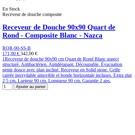
En Stock
Receveur de douche composite
Receveur de Douche 90x90 Quart de
Rond - Composite Blanc - Nazca
RQR-90-SS-B
171,00 €
342,00 €
1Receveur de douche 90x90 cm Quart de Rond Blanc aspect
structuré. Antibactérien. Antidérapant. Découpable. Évacuation
pente douce avec plan incliné. Receveur en Solid stone. Grille
carrée inoxydable amovible et bonde horizontale incluses. Extra plat
2,5 cm. Largeur 90 cm. Longueur 90 cm. Garantie 2 ans.
Ajouter au panier