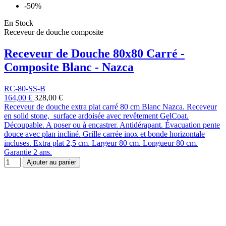
-50%
En Stock
Receveur de douche composite
Receveur de Douche 80x80 Carré -
Composite Blanc - Nazca
RC-80-SS-B
164,00 €
328,00 €
Receveur de douche extra plat carré 80 cm Blanc Nazca. Receveur
en solid stone, surface ardoisée avec revêtement GelCoat.
Découpable. A poser ou à encastrer. Antidérapant. Évacuation pente
douce avec plan incliné. Grille carrée inox et bonde horizontale
incluses. Extra plat 2,5 cm. Largeur 80 cm. Longueur 80 cm.
Garantie 2 ans.
Ajouter au panier