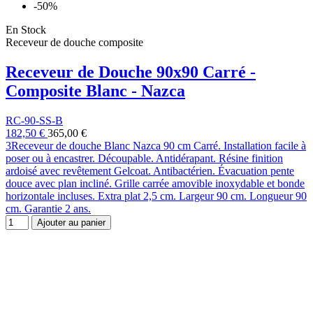
-50%
En Stock
Receveur de douche composite
Receveur de Douche 90x90 Carré -
Composite Blanc - Nazca
RC-90-SS-B
182,50 €
365,00 €
3Receveur de douche Blanc Nazca 90 cm Carré. Installation facile à
poser ou à encastrer. Découpable. Antidérapant. Résine finition
ardoisé avec revêtement Gelcoat. Antibactérien. Évacuation pente
douce avec plan incliné. Grille carrée amovible inoxydable et bonde
horizontale incluses. Extra plat 2,5 cm. Largeur 90 cm. Longueur 90
cm. Garantie 2 ans.
Ajouter au panier