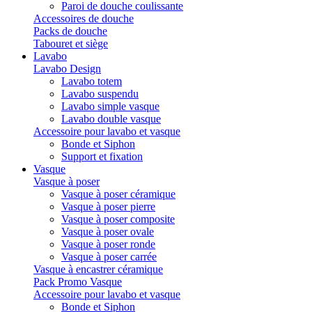
Paroi de douche coulissante
Accessoires de douche
Packs de douche
Tabouret et siège
Lavabo
Lavabo Design
Lavabo totem
Lavabo suspendu
Lavabo simple vasque
Lavabo double vasque
Accessoire pour lavabo et vasque
Bonde et Siphon
Support et fixation
Vasque
Vasque à poser
Vasque à poser céramique
Vasque à poser pierre
Vasque à poser composite
Vasque à poser ovale
Vasque à poser ronde
Vasque à poser carrée
Vasque à encastrer céramique
Pack Promo Vasque
Accessoire pour lavabo et vasque
Bonde et Siphon