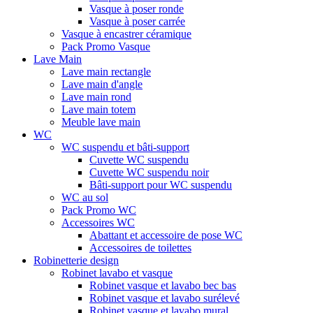
Vasque à poser ronde
Vasque à poser carrée
Vasque à encastrer céramique
Pack Promo Vasque
Lave Main
Lave main rectangle
Lave main d'angle
Lave main rond
Lave main totem
Meuble lave main
WC
WC suspendu et bâti-support
Cuvette WC suspendu
Cuvette WC suspendu noir
Bâti-support pour WC suspendu
WC au sol
Pack Promo WC
Accessoires WC
Abattant et accessoire de pose WC
Accessoires de toilettes
Robinetterie design
Robinet lavabo et vasque
Robinet vasque et lavabo bec bas
Robinet vasque et lavabo surélevé
Robinet vasque et lavabo mural