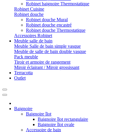
Robinet baignoire Thermostatique
Robinet Cuisine
Robinet douche
Robinet douche Mural
Robinet douche encastré
Robinet douche Thermostatique
Accessoires Robinet
Meuble salle de bain
Meuble Salle de bain simple vasque
Meuble de salle de bain double vasque
Pack meuble
Tiroir et armoire de rangement
Miroir éclairant / Miroir grossissant
Terracotta
Outlet
Baignoire
Baignoire îlot
Baignoire îlot rectangulaire
Baignoire îlot ovale
Accessoire de bain