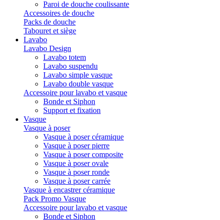
Paroi de douche coulissante
Accessoires de douche
Packs de douche
Tabouret et siège
Lavabo
Lavabo Design
Lavabo totem
Lavabo suspendu
Lavabo simple vasque
Lavabo double vasque
Accessoire pour lavabo et vasque
Bonde et Siphon
Support et fixation
Vasque
Vasque à poser
Vasque à poser céramique
Vasque à poser pierre
Vasque à poser composite
Vasque à poser ovale
Vasque à poser ronde
Vasque à poser carrée
Vasque à encastrer céramique
Pack Promo Vasque
Accessoire pour lavabo et vasque
Bonde et Siphon