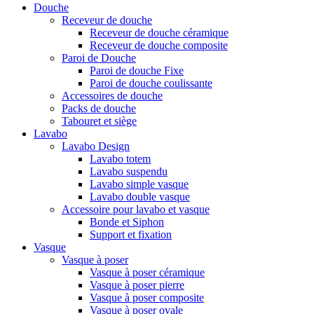
Douche
Receveur de douche
Receveur de douche céramique
Receveur de douche composite
Paroi de Douche
Paroi de douche Fixe
Paroi de douche coulissante
Accessoires de douche
Packs de douche
Tabouret et siège
Lavabo
Lavabo Design
Lavabo totem
Lavabo suspendu
Lavabo simple vasque
Lavabo double vasque
Accessoire pour lavabo et vasque
Bonde et Siphon
Support et fixation
Vasque
Vasque à poser
Vasque à poser céramique
Vasque à poser pierre
Vasque à poser composite
Vasque à poser ovale