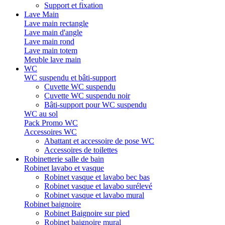
Support et fixation
Lave Main
Lave main rectangle
Lave main d'angle
Lave main rond
Lave main totem
Meuble lave main
WC
WC suspendu et bâti-support
Cuvette WC suspendu
Cuvette WC suspendu noir
Bâti-support pour WC suspendu
WC au sol
Pack Promo WC
Accessoires WC
Abattant et accessoire de pose WC
Accessoires de toilettes
Robinetterie salle de bain
Robinet lavabo et vasque
Robinet vasque et lavabo bec bas
Robinet vasque et lavabo surélevé
Robinet vasque et lavabo mural
Robinet baignoire
Robinet Baignoire sur pied
Robinet baignoire mural