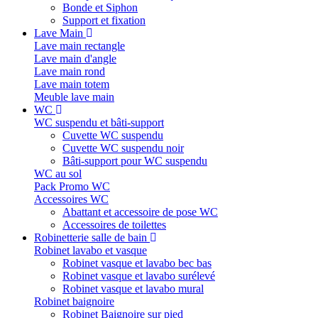
Bonde et Siphon
Support et fixation
Lave Main
Lave main rectangle
Lave main d'angle
Lave main rond
Lave main totem
Meuble lave main
WC
WC suspendu et bâti-support
Cuvette WC suspendu
Cuvette WC suspendu noir
Bâti-support pour WC suspendu
WC au sol
Pack Promo WC
Accessoires WC
Abattant et accessoire de pose WC
Accessoires de toilettes
Robinetterie salle de bain
Robinet lavabo et vasque
Robinet vasque et lavabo bec bas
Robinet vasque et lavabo surélevé
Robinet vasque et lavabo mural
Robinet baignoire
Robinet Baignoire sur pied