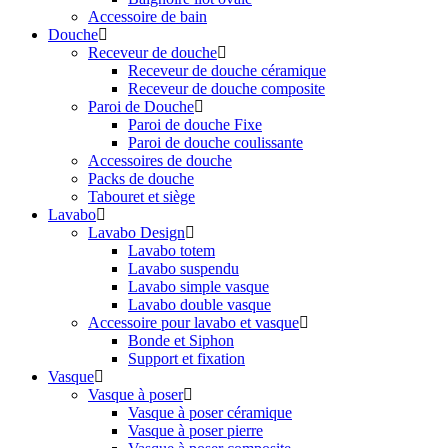
Accessoire de bain
Douche
Receveur de douche
Receveur de douche céramique
Receveur de douche composite
Paroi de Douche
Paroi de douche Fixe
Paroi de douche coulissante
Accessoires de douche
Packs de douche
Tabouret et siège
Lavabo
Lavabo Design
Lavabo totem
Lavabo suspendu
Lavabo simple vasque
Lavabo double vasque
Accessoire pour lavabo et vasque
Bonde et Siphon
Support et fixation
Vasque
Vasque à poser
Vasque à poser céramique
Vasque à poser pierre