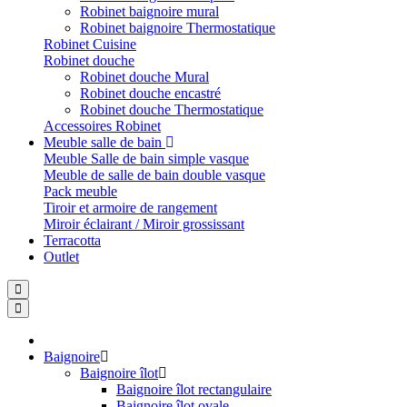
Robinet baignoire mural
Robinet baignoire Thermostatique
Robinet Cuisine
Robinet douche
Robinet douche Mural
Robinet douche encastré
Robinet douche Thermostatique
Accessoires Robinet
Meuble salle de bain
Meuble Salle de bain simple vasque
Meuble de salle de bain double vasque
Pack meuble
Tiroir et armoire de rangement
Miroir éclairant / Miroir grossissant
Terracotta
Outlet
Baignoire
Baignoire îlot
Baignoire îlot rectangulaire
Baignoire îlot ovale