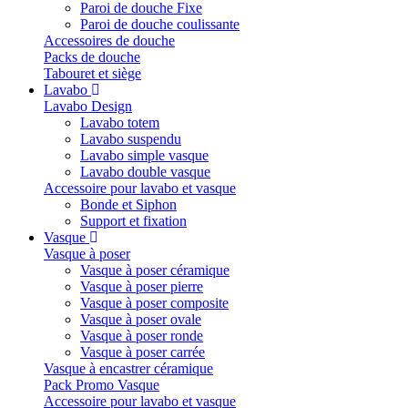
Paroi de douche Fixe
Paroi de douche coulissante
Accessoires de douche
Packs de douche
Tabouret et siège
Lavabo
Lavabo Design
Lavabo totem
Lavabo suspendu
Lavabo simple vasque
Lavabo double vasque
Accessoire pour lavabo et vasque
Bonde et Siphon
Support et fixation
Vasque
Vasque à poser
Vasque à poser céramique
Vasque à poser pierre
Vasque à poser composite
Vasque à poser ovale
Vasque à poser ronde
Vasque à poser carrée
Vasque à encastrer céramique
Pack Promo Vasque
Accessoire pour lavabo et vasque