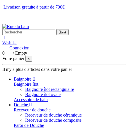
Livraison gratuite à partir de 700€
NOUS CONTACTER
test
Wishlist
Connexion
0
/
Empty
Votre panier
×
Il n'y a plus d'articles dans votre panier
Baignoire
Baignoire îlot
Baignoire îlot rectangulaire
Baignoire îlot ovale
Accessoire de bain
Douche
Receveur de douche
Receveur de douche céramique
Receveur de douche composite
Paroi de Douche