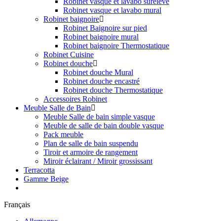
Robinet vasque et lavabo surélevé
Robinet vasque et lavabo mural
Robinet baignoire
Robinet Baignoire sur pied
Robinet baignoire mural
Robinet baignoire Thermostatique
Robinet Cuisine
Robinet douche
Robinet douche Mural
Robinet douche encastré
Robinet douche Thermostatique
Accessoires Robinet
Meuble Salle de Bain
Meuble Salle de bain simple vasque
Meuble de salle de bain double vasque
Pack meuble
Plan de salle de bain suspendu
Tiroir et armoire de rangement
Miroir éclairant / Miroir grossissant
Terracotta
Gamme Beige
Français