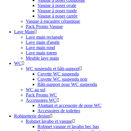
Vasque à poser composite
Vasque à poser ovale
Vasque à poser ronde
Vasque à poser carrée
Vasque à encastrer céramique
Pack Promo Vasque
Lave Main
Lave main rectangle
Lave main d'angle
Lave main rond
Lave main totem
Meuble lave main
WC
WC suspendu et bâti-support
Cuvette WC suspendu
Cuvette WC suspendu noir
Bâti-support pour WC suspendu
WC au sol
Pack Promo WC
Accessoires WC
Abattant et accessoire de pose WC
Accessoires de toilettes
Robinetterie design
Robinet lavabo et vasque
Robinet vasque et lavabo bec bas