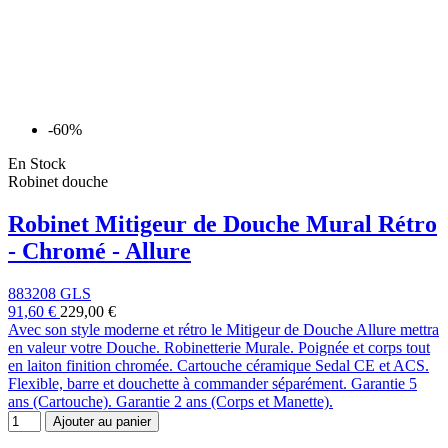
-60%
En Stock
Robinet douche
Robinet Mitigeur de Douche Mural Rétro
- Chromé - Allure
883208 GLS
91,60 €
229,00 €
Avec son style moderne et rétro le Mitigeur de Douche Allure mettra
en valeur votre Douche. Robinetterie Murale. Poignée et corps tout
en laiton finition chromée. Cartouche céramique Sedal CE et ACS.
Flexible, barre et douchette à commander séparément. Garantie 5
ans (Cartouche). Garantie 2 ans (Corps et Manette).
Ajouter au panier