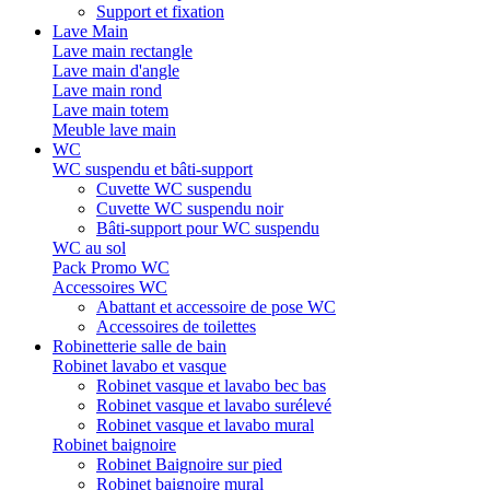
Support et fixation
Lave Main
Lave main rectangle
Lave main d'angle
Lave main rond
Lave main totem
Meuble lave main
WC
WC suspendu et bâti-support
Cuvette WC suspendu
Cuvette WC suspendu noir
Bâti-support pour WC suspendu
WC au sol
Pack Promo WC
Accessoires WC
Abattant et accessoire de pose WC
Accessoires de toilettes
Robinetterie salle de bain
Robinet lavabo et vasque
Robinet vasque et lavabo bec bas
Robinet vasque et lavabo surélevé
Robinet vasque et lavabo mural
Robinet baignoire
Robinet Baignoire sur pied
Robinet baignoire mural