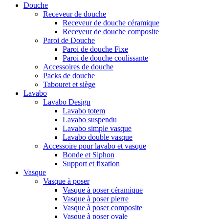
Douche
Receveur de douche
Receveur de douche céramique
Receveur de douche composite
Paroi de Douche
Paroi de douche Fixe
Paroi de douche coulissante
Accessoires de douche
Packs de douche
Tabouret et siège
Lavabo
Lavabo Design
Lavabo totem
Lavabo suspendu
Lavabo simple vasque
Lavabo double vasque
Accessoire pour lavabo et vasque
Bonde et Siphon
Support et fixation
Vasque
Vasque à poser
Vasque à poser céramique
Vasque à poser pierre
Vasque à poser composite
Vasque à poser ovale