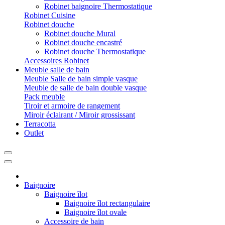
Robinet baignoire Thermostatique
Robinet Cuisine
Robinet douche
Robinet douche Mural
Robinet douche encastré
Robinet douche Thermostatique
Accessoires Robinet
Meuble salle de bain
Meuble Salle de bain simple vasque
Meuble de salle de bain double vasque
Pack meuble
Tiroir et armoire de rangement
Miroir éclairant / Miroir grossissant
Terracotta
Outlet
Baignoire
Baignoire îlot
Baignoire îlot rectangulaire
Baignoire îlot ovale
Accessoire de bain