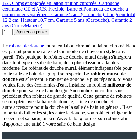
1/2'. Corps et poignée en laiton finition chromée. Cartouche
céramique CE et ACS. Flexible, Barre et Pommeau de douche à
commander séparément. Garantie 5 ans (Cartouche). Longueur total
12,2 cm. Hauteur 10,7 cm. Garantie 5 ans (Cartouche). Garantie 2
ans (Corps/Manette)
Ajouter au panier
Le
robinet de douche
mural en laiton chromé ou laiton chromé blanc
est parfait pour une salle de bain moderne et avec un style sans
pareil. Très pratique, le robinet de douche mural design s'intégrera
dans tout type de salle de bain, de la plus classique à la plus
moderne. Le robinet de douche mural, élément indispensable pour
toute salle de bain design qui se respecte. Le
robinet mural de
douche
est sûrement le robinet de douche le plus répandu. Si vous
voulez faire des économies d'eau, installez un robinet
mitigeur de
douche
pour salle de bain design. Succombez au confort sans
précédent d'un robinet de grande qualité. Cette gamme de robinets
se complète avec la barre de douche, la tête de douche et
autre accessoire pour la douche et la salle de bain en général. Il est
important d'allier les styles entre la douche, son robinet mitigeur, le
receveur et sa paroi, ainsi qu'avec la baignoire et son robinet afin
d'apporter une unité à votre salle de bain design.