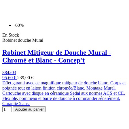
-60%
En Stock
Robinet douche Mural
Robinet Mitigeur de Douche Mural -
Chromé et Blanc - Concep't
884203
95,60 €
239,00 €
Effet garanti avec ce magnifique mitigeur de douche blanc. Corps et
poignée tout en laiton finition chromée/Blanc. Montage Mural.
Cartouche avec disque en céramique Sedal aux normes ACS et CE.
Flexible, pommeau et barre de douche à commander séparément.
Garantie 5 ans.
Ajouter au panier