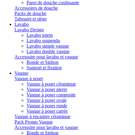
Paroi de douche coulissante
Accessoires de douche
Packs de douche
Tabouret et siège
Lavabo
Lavabo Design
Lavabo totem
Lavabo suspendu
Lavabo simple vasque
Lavabo double vasque
Accessoire pour lavabo et vasque
Bonde et Siphon
Support et fixation
Vasque
Vasque à poser
Vasque à poser céramique
Vasque à poser pierre
Vasque à poser composite
Vasque à poser ovale
Vasque à poser ronde
Vasque à poser carrée
Vasque à encastrer céramique
Pack Promo Vasque
Accessoire pour lavabo et vasque
Bonde et Siphon