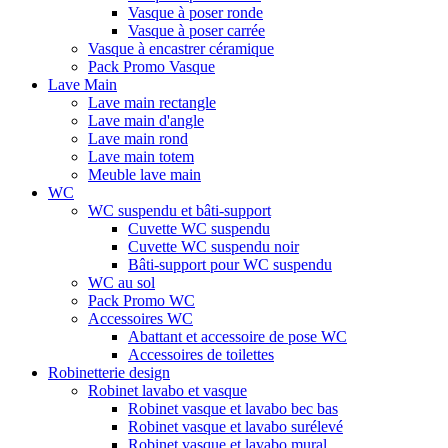
Vasque à poser ronde
Vasque à poser carrée
Vasque à encastrer céramique
Pack Promo Vasque
Lave Main
Lave main rectangle
Lave main d'angle
Lave main rond
Lave main totem
Meuble lave main
WC
WC suspendu et bâti-support
Cuvette WC suspendu
Cuvette WC suspendu noir
Bâti-support pour WC suspendu
WC au sol
Pack Promo WC
Accessoires WC
Abattant et accessoire de pose WC
Accessoires de toilettes
Robinetterie design
Robinet lavabo et vasque
Robinet vasque et lavabo bec bas
Robinet vasque et lavabo surélevé
Robinet vasque et lavabo mural