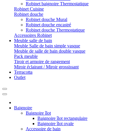
Robinet baignoire Thermostatique
Robinet Cuisine
Robinet douche
Robinet douche Mural
Robinet douche encastré
Robinet douche Thermostatique
Accessoires Robinet
Meuble salle de bain
Meuble Salle de bain simple vasque
Meuble de salle de bain double vasque
Pack meuble
Tiroir et armoire de rangement
Miroir éclairant / Miroir grossissant
Terracotta
Outlet
Baignoire
Baignoire îlot
Baignoire îlot rectangulaire
Baignoire îlot ovale
Accessoire de bain