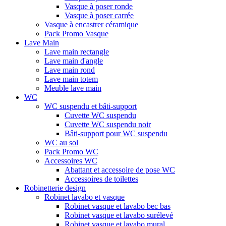
Vasque à poser ronde
Vasque à poser carrée
Vasque à encastrer céramique
Pack Promo Vasque
Lave Main
Lave main rectangle
Lave main d'angle
Lave main rond
Lave main totem
Meuble lave main
WC
WC suspendu et bâti-support
Cuvette WC suspendu
Cuvette WC suspendu noir
Bâti-support pour WC suspendu
WC au sol
Pack Promo WC
Accessoires WC
Abattant et accessoire de pose WC
Accessoires de toilettes
Robinetterie design
Robinet lavabo et vasque
Robinet vasque et lavabo bec bas
Robinet vasque et lavabo surélevé
Robinet vasque et lavabo mural