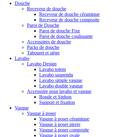
Douche
Receveur de douche
Receveur de douche céramique
Receveur de douche composite
Paroi de Douche
Paroi de douche Fixe
Paroi de douche coulissante
Accessoires de douche
Packs de douche
Tabouret et siège
Lavabo
Lavabo Design
Lavabo totem
Lavabo suspendu
Lavabo simple vasque
Lavabo double vasque
Accessoire pour lavabo et vasque
Bonde et Siphon
Support et fixation
Vasque
Vasque à poser
Vasque à poser céramique
Vasque à poser pierre
Vasque à poser composite
Vasque à poser ovale