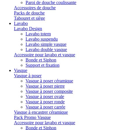
Paroi de douche coulissante
Accessoires de douche
Packs de douche
Tabouret et siège
Lavabo
Lavabo Design
Lavabo totem
Lavabo suspendu
Lavabo simple vasque
Lavabo double vasque
Accessoire pour lavabo et vasque
Bonde et Siphon
Support et fixation
Vasque
Vasque à poser
Vasque à poser céramique
Vasque à poser pierre
Vasque à poser composite
Vasque à poser ovale
Vasque à poser ronde
Vasque à poser carrée
Vasque à encastrer céramique
Pack Promo Vasque
Accessoire pour lavabo et vasque
Bonde et Siphon