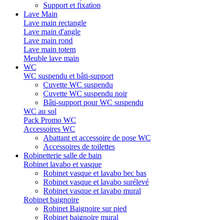
Support et fixation
Lave Main
Lave main rectangle
Lave main d'angle
Lave main rond
Lave main totem
Meuble lave main
WC
WC suspendu et bâti-support
Cuvette WC suspendu
Cuvette WC suspendu noir
Bâti-support pour WC suspendu
WC au sol
Pack Promo WC
Accessoires WC
Abattant et accessoire de pose WC
Accessoires de toilettes
Robinetterie salle de bain
Robinet lavabo et vasque
Robinet vasque et lavabo bec bas
Robinet vasque et lavabo surélevé
Robinet vasque et lavabo mural
Robinet baignoire
Robinet Baignoire sur pied
Robinet baignoire mural