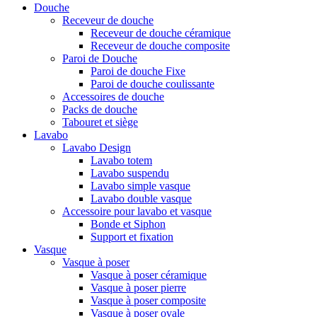
Douche
Receveur de douche
Receveur de douche céramique
Receveur de douche composite
Paroi de Douche
Paroi de douche Fixe
Paroi de douche coulissante
Accessoires de douche
Packs de douche
Tabouret et siège
Lavabo
Lavabo Design
Lavabo totem
Lavabo suspendu
Lavabo simple vasque
Lavabo double vasque
Accessoire pour lavabo et vasque
Bonde et Siphon
Support et fixation
Vasque
Vasque à poser
Vasque à poser céramique
Vasque à poser pierre
Vasque à poser composite
Vasque à poser ovale