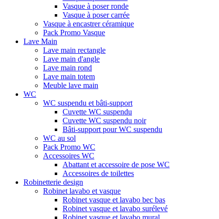
Vasque à poser ronde
Vasque à poser carrée
Vasque à encastrer céramique
Pack Promo Vasque
Lave Main
Lave main rectangle
Lave main d'angle
Lave main rond
Lave main totem
Meuble lave main
WC
WC suspendu et bâti-support
Cuvette WC suspendu
Cuvette WC suspendu noir
Bâti-support pour WC suspendu
WC au sol
Pack Promo WC
Accessoires WC
Abattant et accessoire de pose WC
Accessoires de toilettes
Robinetterie design
Robinet lavabo et vasque
Robinet vasque et lavabo bec bas
Robinet vasque et lavabo surélevé
Robinet vasque et lavabo mural