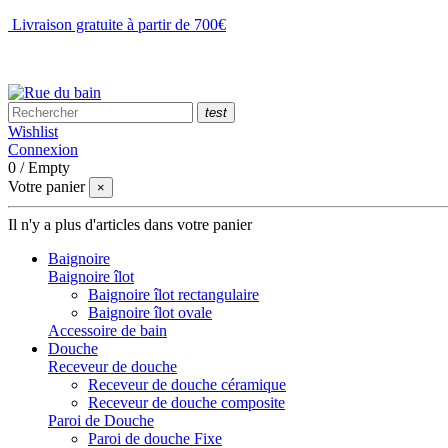
Livraison gratuite à partir de 700€
NOUS CONTACTER
test
Wishlist
Connexion
0
/
Empty
Votre panier
×
Il n'y a plus d'articles dans votre panier
Baignoire
Baignoire îlot
Baignoire îlot rectangulaire
Baignoire îlot ovale
Accessoire de bain
Douche
Receveur de douche
Receveur de douche céramique
Receveur de douche composite
Paroi de Douche
Paroi de douche Fixe