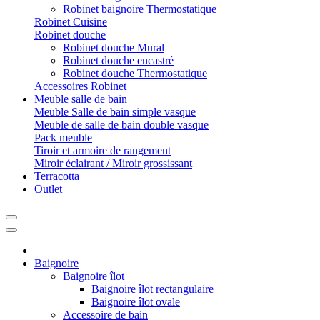
Robinet baignoire Thermostatique
Robinet Cuisine
Robinet douche
Robinet douche Mural
Robinet douche encastré
Robinet douche Thermostatique
Accessoires Robinet
Meuble salle de bain
Meuble Salle de bain simple vasque
Meuble de salle de bain double vasque
Pack meuble
Tiroir et armoire de rangement
Miroir éclairant / Miroir grossissant
Terracotta
Outlet
Baignoire
Baignoire îlot
Baignoire îlot rectangulaire
Baignoire îlot ovale
Accessoire de bain