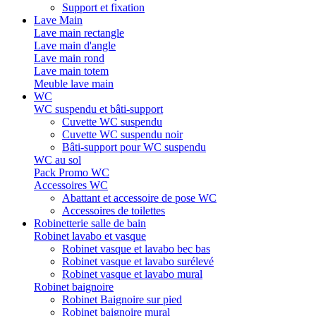
Support et fixation
Lave Main
Lave main rectangle
Lave main d'angle
Lave main rond
Lave main totem
Meuble lave main
WC
WC suspendu et bâti-support
Cuvette WC suspendu
Cuvette WC suspendu noir
Bâti-support pour WC suspendu
WC au sol
Pack Promo WC
Accessoires WC
Abattant et accessoire de pose WC
Accessoires de toilettes
Robinetterie salle de bain
Robinet lavabo et vasque
Robinet vasque et lavabo bec bas
Robinet vasque et lavabo surélevé
Robinet vasque et lavabo mural
Robinet baignoire
Robinet Baignoire sur pied
Robinet baignoire mural