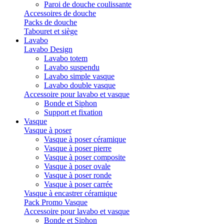
Paroi de douche coulissante
Accessoires de douche
Packs de douche
Tabouret et siège
Lavabo
Lavabo Design
Lavabo totem
Lavabo suspendu
Lavabo simple vasque
Lavabo double vasque
Accessoire pour lavabo et vasque
Bonde et Siphon
Support et fixation
Vasque
Vasque à poser
Vasque à poser céramique
Vasque à poser pierre
Vasque à poser composite
Vasque à poser ovale
Vasque à poser ronde
Vasque à poser carrée
Vasque à encastrer céramique
Pack Promo Vasque
Accessoire pour lavabo et vasque
Bonde et Siphon