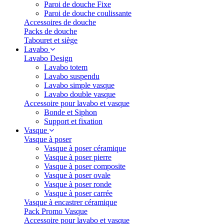
Paroi de douche Fixe
Paroi de douche coulissante
Accessoires de douche
Packs de douche
Tabouret et siège
Lavabo
Lavabo Design
Lavabo totem
Lavabo suspendu
Lavabo simple vasque
Lavabo double vasque
Accessoire pour lavabo et vasque
Bonde et Siphon
Support et fixation
Vasque
Vasque à poser
Vasque à poser céramique
Vasque à poser pierre
Vasque à poser composite
Vasque à poser ovale
Vasque à poser ronde
Vasque à poser carrée
Vasque à encastrer céramique
Pack Promo Vasque
Accessoire pour lavabo et vasque