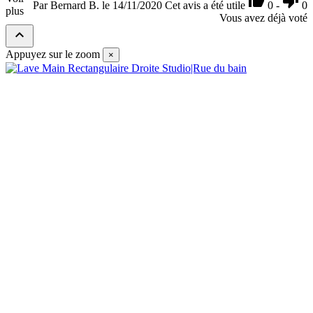


Par Bernard B. le 14/11/2020
Cet avis a été utile
0
-
0
plus
Vous avez déjà voté

Appuyez sur le zoom
×