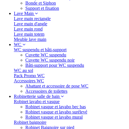
Bonde et Siphon
Support et fixation
Lave Main
Lave main rectangle
Lave main d'angle
Lave main rond
Lave main totem
Meuble lave main
WC
WC suspendu et bâti-support
Cuvette WC suspendu
Cuvette WC suspendu noir
Bâti-support pour WC suspendu
WC au sol
Pack Promo WC
Accessoires WC
Abattant et accessoire de pose WC
Accessoires de toilettes
Robinetterie salle de bain
Robinet lavabo et vasque
Robinet vasque et lavabo bec bas
Robinet vasque et lavabo surélevé
Robinet vasque et lavabo mural
Robinet baignoire
Robinet Baignoire sur pied