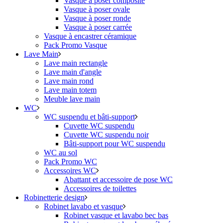
Vasque à poser composite
Vasque à poser ovale
Vasque à poser ronde
Vasque à poser carrée
Vasque à encastrer céramique
Pack Promo Vasque
Lave Main
Lave main rectangle
Lave main d'angle
Lave main rond
Lave main totem
Meuble lave main
WC
WC suspendu et bâti-support
Cuvette WC suspendu
Cuvette WC suspendu noir
Bâti-support pour WC suspendu
WC au sol
Pack Promo WC
Accessoires WC
Abattant et accessoire de pose WC
Accessoires de toilettes
Robinetterie design
Robinet lavabo et vasque
Robinet vasque et lavabo bec bas