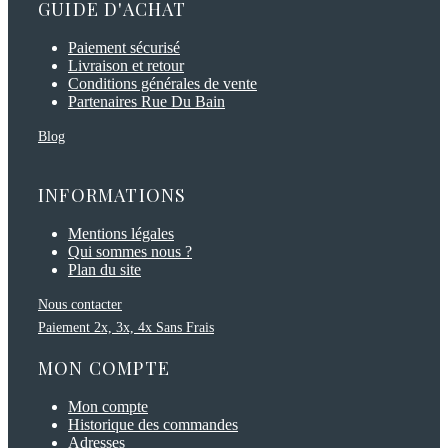
GUIDE D'ACHAT
Paiement sécurisé
Livraison et retour
Conditions générales de vente
Partenaires Rue Du Bain
Blog
INFORMATIONS
Mentions légales
Qui sommes nous ?
Plan du site
Nous contacter
Paiement 2x, 3x, 4x Sans Frais
MON COMPTE
Mon compte
Historique des commandes
Adresses