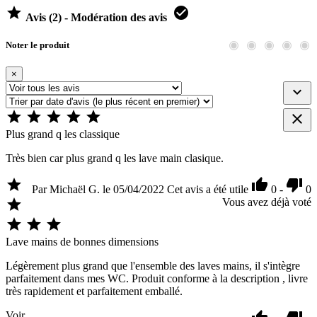


Avis (2) - Modération des avis
Noter le produit
×







Plus grand q les classique
Très bien car plus grand q les lave main clasique.



Par Michaël G. le 05/04/2022
Cet avis a été utile
0
-
0

Vous avez déjà voté



Lave mains de bonnes dimensions
Légèrement plus grand que l'ensemble des laves mains, il s'intègre
parfaitement dans mes WC. Produit conforme à la description , livre
très rapidement et parfaitement emballé.
Voir