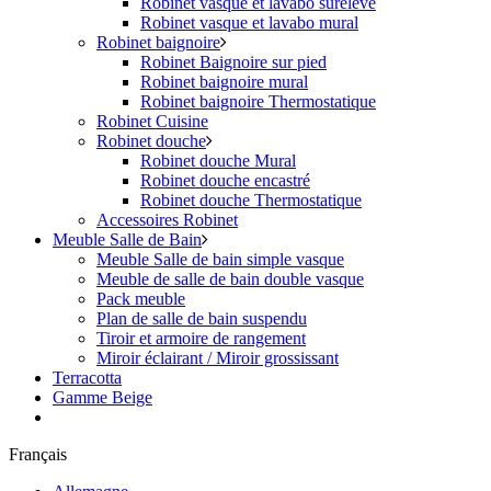
Robinet vasque et lavabo surélevé
Robinet vasque et lavabo mural
Robinet baignoire
Robinet Baignoire sur pied
Robinet baignoire mural
Robinet baignoire Thermostatique
Robinet Cuisine
Robinet douche
Robinet douche Mural
Robinet douche encastré
Robinet douche Thermostatique
Accessoires Robinet
Meuble Salle de Bain
Meuble Salle de bain simple vasque
Meuble de salle de bain double vasque
Pack meuble
Plan de salle de bain suspendu
Tiroir et armoire de rangement
Miroir éclairant / Miroir grossissant
Terracotta
Gamme Beige
Français