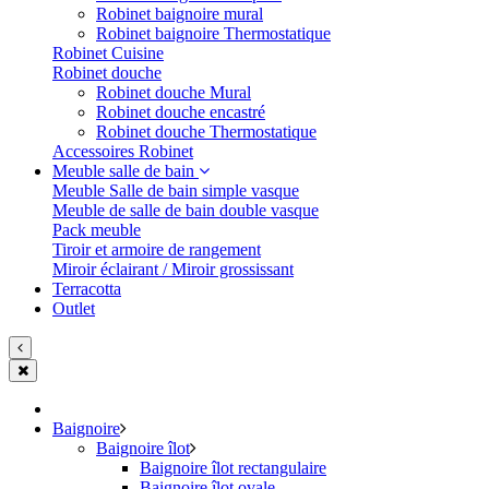
Robinet baignoire mural
Robinet baignoire Thermostatique
Robinet Cuisine
Robinet douche
Robinet douche Mural
Robinet douche encastré
Robinet douche Thermostatique
Accessoires Robinet
Meuble salle de bain
Meuble Salle de bain simple vasque
Meuble de salle de bain double vasque
Pack meuble
Tiroir et armoire de rangement
Miroir éclairant / Miroir grossissant
Terracotta
Outlet
Baignoire
Baignoire îlot
Baignoire îlot rectangulaire
Baignoire îlot ovale