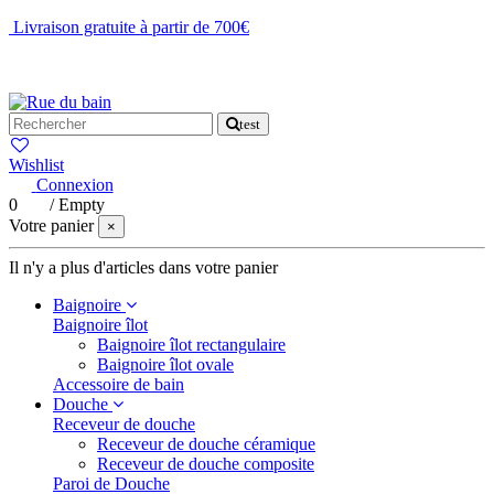
Livraison gratuite à partir de 700€
NOUS CONTACTER
test
Wishlist
Connexion
0
/
Empty
Votre panier
×
Il n'y a plus d'articles dans votre panier
Baignoire
Baignoire îlot
Baignoire îlot rectangulaire
Baignoire îlot ovale
Accessoire de bain
Douche
Receveur de douche
Receveur de douche céramique
Receveur de douche composite
Paroi de Douche