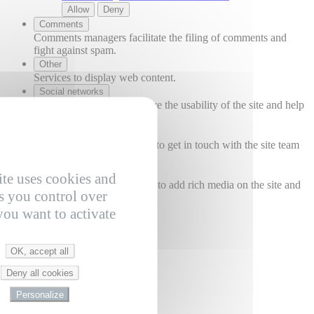
Allow
Deny
Comments
Comments managers facilitate the filing of comments and
fight against spam.
Other
Services to display web content.
Social networks
Social networks can improve the usability of the site and help
to promote it via the shares.
Support
Support services allow you to get in touch with the site team
and help to improve it.
Videos
ite uses cookies and
Video sharing services help to add rich media on the site and
s you control over
increase its visibility.
you want to activate
OK, accept all
Deny all cookies
Personalize