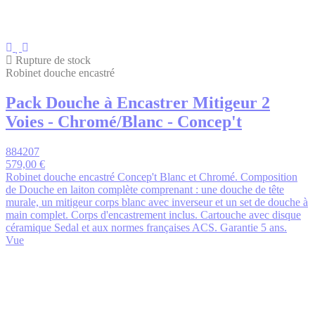
Rupture de stock
Robinet douche encastré
Pack Douche à Encastrer Mitigeur 2
Voies - Chromé/Blanc - Concep't
884207
579,00 €
Robinet douche encastré Concep't Blanc et Chromé. Composition
de Douche en laiton complète comprenant : une douche de tête
murale, un mitigeur corps blanc avec inverseur et un set de douche à
main complet. Corps d'encastrement inclus. Cartouche avec disque
céramique Sedal et aux normes françaises ACS. Garantie 5 ans.
Vue