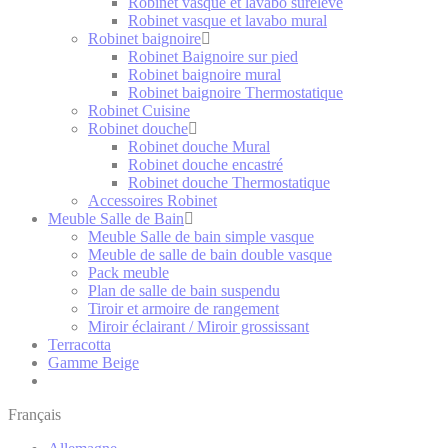
Robinet vasque et lavabo surélevé
Robinet vasque et lavabo mural
Robinet baignoire
Robinet Baignoire sur pied
Robinet baignoire mural
Robinet baignoire Thermostatique
Robinet Cuisine
Robinet douche
Robinet douche Mural
Robinet douche encastré
Robinet douche Thermostatique
Accessoires Robinet
Meuble Salle de Bain
Meuble Salle de bain simple vasque
Meuble de salle de bain double vasque
Pack meuble
Plan de salle de bain suspendu
Tiroir et armoire de rangement
Miroir éclairant / Miroir grossissant
Terracotta
Gamme Beige
Français