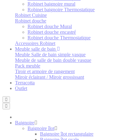
Robinet baignoire mural
Robinet baignoire Thermostatique
Robinet Cuisine
Robinet douche
Robinet douche Mural
Robinet douche encastré
Robinet douche Thermostatique
Accessoires Robinet
Meuble salle de bain
Meuble Salle de bain simple vasque
Meuble de salle de bain double vasque
Pack meuble
Tiroir et armoire de rangement
Miroir éclairant / Miroir grossissant
Terracotta
Outlet
Baignoire
Baignoire îlot
Baignoire îlot rectangulaire
Baignoire îlot ovale