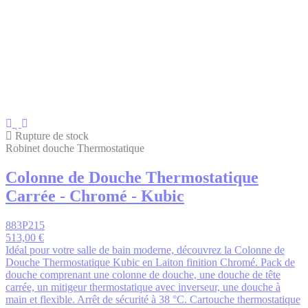
Rupture de stock
Robinet douche Thermostatique
Colonne de Douche Thermostatique
Carrée - Chromé - Kubic
883P215
513,00 €
Idéal pour votre salle de bain moderne, découvrez la Colonne de
Douche Thermostatique Kubic en Laiton finition Chromé. Pack de
douche comprenant une colonne de douche, une douche de tête
carrée, un mitigeur thermostatique avec inverseur, une douche à
main et flexible. Arrêt de sécurité à 38 °C. Cartouche thermostatique