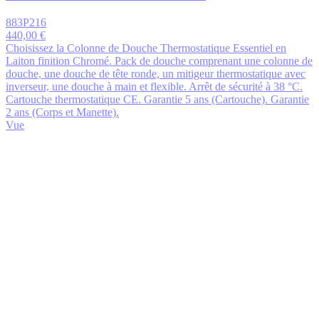
883P216
440,00 €
Choisissez la Colonne de Douche Thermostatique Essentiel en
Laiton finition Chromé. Pack de douche comprenant une colonne de
douche, une douche de tête ronde, un mitigeur thermostatique avec
inverseur, une douche à main et flexible. Arrêt de sécurité à 38 °C.
Cartouche thermostatique CE. Garantie 5 ans (Cartouche). Garantie
2 ans (Corps et Manette).
Vue