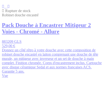
Rupture de stock
Robinet douche encastré
Pack Douche à Encastrer Mitigeur 2
Voies - Chromé - Allure
883209 GLS
529,00 €
Donnez un côté rétro à votre douche avec cette composition de
robinet douche encastré en laiton comprenant une douche de tête
murale, un mitigeur avec inverseur et un set de douche à main
complet. Finition chromée. Corps d'encastrement inclus. Cartouche
avec disque céramique Sedal et aux normes françaises ACS.
Garantie 5 ans.
Vue