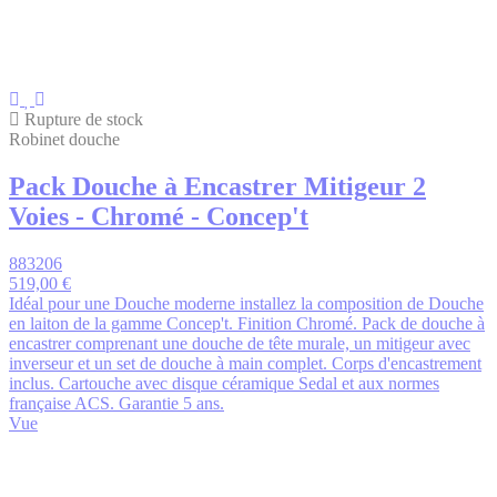
Rupture de stock
Robinet douche
Pack Douche à Encastrer Mitigeur 2
Voies - Chromé - Concep't
883206
519,00 €
Idéal pour une Douche moderne installez la composition de Douche
en laiton de la gamme Concep't. Finition Chromé. Pack de douche à
encastrer comprenant une douche de tête murale, un mitigeur avec
inverseur et un set de douche à main complet. Corps d'encastrement
inclus. Cartouche avec disque céramique Sedal et aux normes
française ACS. Garantie 5 ans.
Vue