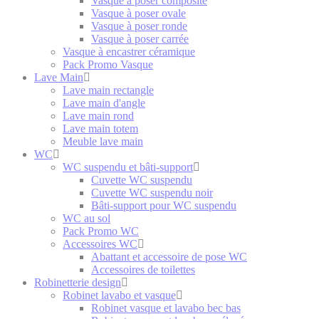
Vasque à poser composite
Vasque à poser ovale
Vasque à poser ronde
Vasque à poser carrée
Vasque à encastrer céramique
Pack Promo Vasque
Lave Main
Lave main rectangle
Lave main d'angle
Lave main rond
Lave main totem
Meuble lave main
WC
WC suspendu et bâti-support
Cuvette WC suspendu
Cuvette WC suspendu noir
Bâti-support pour WC suspendu
WC au sol
Pack Promo WC
Accessoires WC
Abattant et accessoire de pose WC
Accessoires de toilettes
Robinetterie design
Robinet lavabo et vasque
Robinet vasque et lavabo bec bas