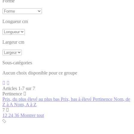
Forme
Longueur cm
Largeur cm
Sous-catégories
Aucun choix disponible pour ce groupe
Articles 1-7 sur 7
Pertinence
Prix, du plus élevé au plus bas
Prix, bas à élevé
Pertinence
Nom, de
Z à A
Nom, A à Z
7
12
24
36
Montrer tout