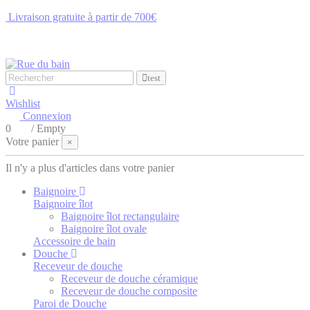
Livraison gratuite à partir de 700€
NOUS CONTACTER
test
Wishlist
Connexion
0
/
Empty
Votre panier
×
Il n'y a plus d'articles dans votre panier
Baignoire
Baignoire îlot
Baignoire îlot rectangulaire
Baignoire îlot ovale
Accessoire de bain
Douche
Receveur de douche
Receveur de douche céramique
Receveur de douche composite
Paroi de Douche