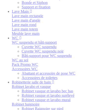
Bonde et Siphon
Support et fixation
Lave Main
Lave main rectangle
Lave main d'angle
Lave main rond
Lave main totem
Meuble lave main
WC
WC suspendu et bâti-support
Cuvette WC suspendu
Cuvette WC suspendu noir
Bâti-support pour WC suspendu
WC au sol
Pack Promo WC
Accessoires WC
Abattant et accessoire de pose WC
Accessoires de toilettes
Robinetterie salle de bain
Robinet lavabo et vasque
Robinet vasque et lavabo bec bas
Robinet vasque et lavabo surélevé
Robinet vasque et lavabo mural
Robinet baignoire
Robinet Baignoire sur pied