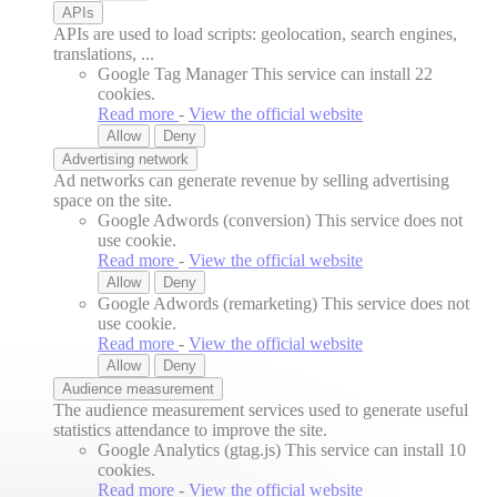
APIs
APIs are used to load scripts: geolocation, search engines,
translations, ...
Google Tag Manager
This service can install 22
cookies.
Read more
-
View the official website
Allow
Deny
Advertising network
Ad networks can generate revenue by selling advertising
space on the site.
Google Adwords (conversion)
This service does not
use cookie.
Read more
-
View the official website
Allow
Deny
Google Adwords (remarketing)
This service does not
use cookie.
Read more
-
View the official website
Allow
Deny
Audience measurement
The audience measurement services used to generate useful
statistics attendance to improve the site.
Google Analytics (gtag.js)
This service can install 10
cookies.
Read more
-
View the official website