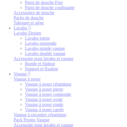
Paroi de douche Fixe
Paroi de douche coulissante
Accessoires de douche
Packs de douche
Tabouret et siège
Lavabo
Lavabo Design
Lavabo totem
Lavabo suspendu
Lavabo simple vasque
Lavabo double vasque
Accessoire pour lavabo et vasque
Bonde et Siphon
Support et fixation
Vasque
Vasque à poser
Vasque à poser céramique
Vasque à poser pierre
Vasque à poser composite
Vasque à poser ovale
Vasque à poser ronde
Vasque à poser carrée
Vasque à encastrer céramique
Pack Promo Vasque
Accessoire pour lavabo et vasque