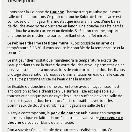
Description
Choisissez la Colonne de
Douche
Thermostatique Kubic pour votre
salle de bain moderne. Ce pack de douche Kubic de forme carré est
composé d'un mitigeur thermostatique mural en laiton, d'une barre
de douche avec porte douchette en laiton, une douche de tête carrée,
une douche à main carrée et un flexible. Sa finition chromé, apporte
une touche de modernité par son brillant et son effet miroir.
Le
robinet thermostatique mural
Kubic possède un arrêt de
température à 38 °C. Il vous assure le contrôle de la température et la
sécurité.
Le mitigeur thermostatique maintiendra la température exacte de
l'eau pendant toute la durée de votre douche et vous permettra de ne
pas avoir à l'ajuster à nouveau lors de votre prochaine douche. Il vous
protège des variations brusques d'alimentation en eau dans le cas où
une autre personne utilise de l'eau dans la maison.
Le flexible de douche chromé est renforcé avec un tuyau lisse. Il est
anti-torsion et facile d'entretien. Sa surface lisse est agréable au
toucher et ne risque pas de rayer les autres surface de votre salle de
bain. Le tuyau de douche renforcé est compatible avec tous les
pommeaux de douche et robinets mitigeurs de salle de bain.
Au style contemporain, le
pack de douche
Kubic avec son mitigeur
thermostatique en laiton chromé mettra en avant votre
receveur de
douche
de couleur blanc ou anthracite.
Bon à savoir : Cet ensemble de douche est réalisé en laiton. Ce