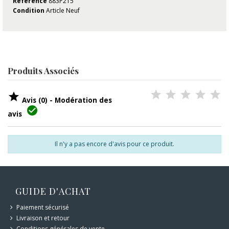
Référence
883P215
Condition
Article Neuf
Produits Associés

Avis (0) - Modération des

avis
Il n'y a pas encore d'avis pour ce produit.
GUIDE D'ACHAT
Paiement sécurisé
Livraison et retour
Conditions générales de vente