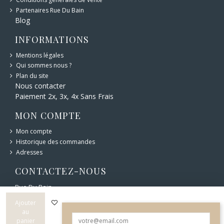
Partenaires Rue Du Bain
Blog
INFORMATIONS
Mentions légales
Qui sommes nous ?
Plan du site
Nous contacter
Paiement 2x, 3x, 4x Sans Frais
MON COMPTE
Mon compte
Historique des commandes
Adresses
CONTACTEZ-NOUS
Rue Du Bain
6 bd Carnot 12400 Saint-Affrique
05 65 49 44 76
Ajouter
au
panier