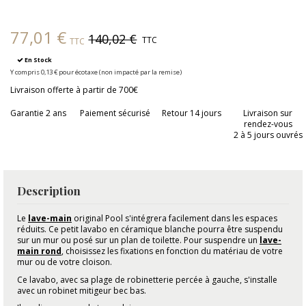
77,01 €
140,02 €
TTC
TTC
En Stock
Y compris 0,13 € pour écotaxe (non impacté par la remise)
Livraison offerte à partir de 700€
Garantie 2 ans
Paiement sécurisé
Retour 14 jours
Livraison sur
rendez-vous
2 à 5 jours ouvrés
Description
Le
lave-main
original Pool s'intégrera facilement dans les espaces
réduits. Ce petit lavabo en céramique blanche pourra être suspendu
sur un mur ou posé sur un plan de toilette. Pour suspendre un
lave-
main rond
, choisissez les fixations en fonction du matériau de votre
mur ou de votre cloison.
Ce lavabo, avec sa plage de robinetterie percée à gauche, s'installe
avec un robinet mitigeur bec bas.