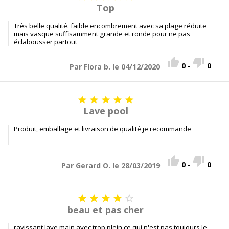
Top
Très belle qualité. faible encombrement avec sa plage réduite
mais vasque suffisamment grande et ronde pour ne pas
éclabousser partout


0
-
0
Par Flora b. le 04/12/2020





Lave pool
Produit, emballage et livraison de qualité je recommande


0
-
0
Par Gerard O. le 28/03/2019





beau et pas cher
ravissant lave main avec trop plein ce qui n'est pas toujours le