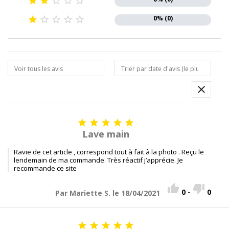





0% (0)











Lave main
Ravie de cet article , correspond tout à fait à la photo . Reçu le
lendemain de ma commande. Très réactif j’apprécie. Je
recommande ce site


0
-
0
Par Mariette S. le 18/04/2021




