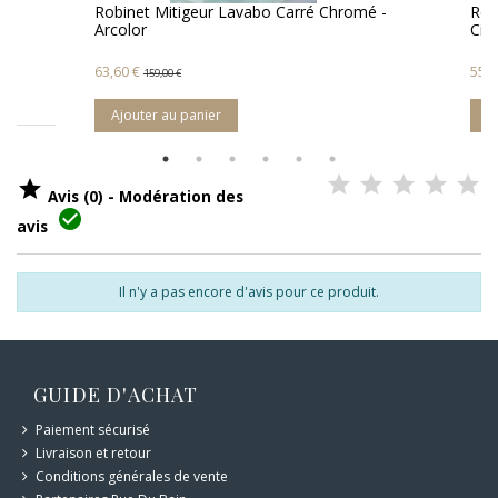
et Mitigeur Lavabo Carré Chromé -
Robinet Mitigeur Lavab
r
Circle
€
55,60 €
159,00 €
139,00 €
ter au panier
Ajouter au panier

Avis (0) - Modération des

avis
Il n'y a pas encore d'avis pour ce produit.
GUIDE D'ACHAT
Paiement sécurisé
Livraison et retour
Conditions générales de vente