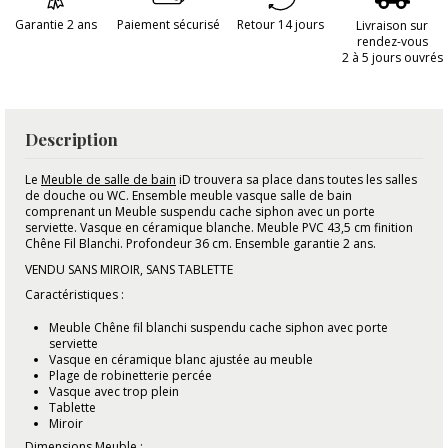
Garantie 2 ans
Paiement sécurisé
Retour 14 jours
Livraison sur
rendez-vous
2 à 5 jours ouvrés
Description
Le
Meuble de salle de bain
iD trouvera sa place dans toutes les salles
de douche ou WC. Ensemble meuble vasque salle de bain
comprenant un Meuble suspendu cache siphon avec un porte
serviette. Vasque en céramique blanche. Meuble PVC 43,5 cm finition
Chêne Fil Blanchi. Profondeur 36 cm. Ensemble garantie 2 ans.
VENDU SANS MIROIR, SANS TABLETTE
Caractéristiques :
Meuble Chêne fil blanchi suspendu cache siphon avec porte
serviette
Vasque en céramique blanc ajustée au meuble
Plage de robinetterie percée
Vasque avec trop plein
Tablette
Miroir
Dimensions Meuble :