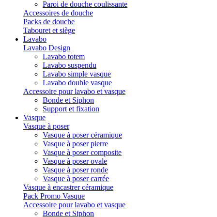
Paroi de douche coulissante
Accessoires de douche
Packs de douche
Tabouret et siège
Lavabo
Lavabo Design
Lavabo totem
Lavabo suspendu
Lavabo simple vasque
Lavabo double vasque
Accessoire pour lavabo et vasque
Bonde et Siphon
Support et fixation
Vasque
Vasque à poser
Vasque à poser céramique
Vasque à poser pierre
Vasque à poser composite
Vasque à poser ovale
Vasque à poser ronde
Vasque à poser carrée
Vasque à encastrer céramique
Pack Promo Vasque
Accessoire pour lavabo et vasque
Bonde et Siphon