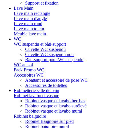
Support et fixation
Lave Main
Lave main rectangle
Lave main d'angle
Lave main rond
Lave main totem
Meuble lave main
WC
WC suspendu et bâti-support
Cuvette WC suspendu
Cuvette WC suspendu noir
Bâti-support pour WC suspendu
WC au sol
Pack Promo WC
Accessoires WC
Abattant et accessoire de pose WC
Accessoires de toilettes
Robinetterie salle de bain
Robinet lavabo et vasque
Robinet vasque et lavabo bec bas
Robinet vasque et lavabo surélevé
Robinet vasque et lavabo mural
Robinet baignoire
Robinet Baignoire sur pied
Robinet baignoire mural