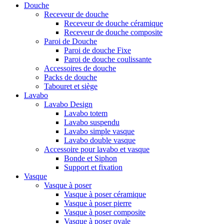
Douche
Receveur de douche
Receveur de douche céramique
Receveur de douche composite
Paroi de Douche
Paroi de douche Fixe
Paroi de douche coulissante
Accessoires de douche
Packs de douche
Tabouret et siège
Lavabo
Lavabo Design
Lavabo totem
Lavabo suspendu
Lavabo simple vasque
Lavabo double vasque
Accessoire pour lavabo et vasque
Bonde et Siphon
Support et fixation
Vasque
Vasque à poser
Vasque à poser céramique
Vasque à poser pierre
Vasque à poser composite
Vasque à poser ovale