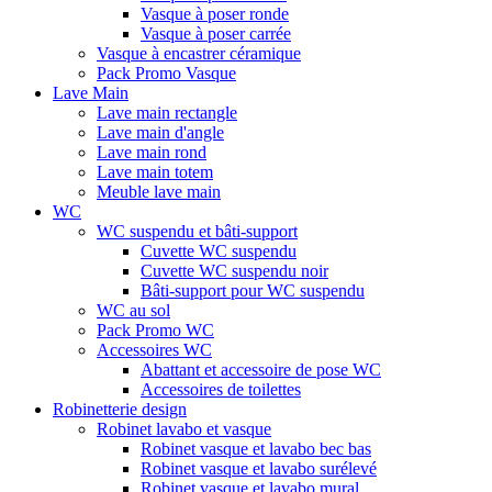
Vasque à poser ronde
Vasque à poser carrée
Vasque à encastrer céramique
Pack Promo Vasque
Lave Main
Lave main rectangle
Lave main d'angle
Lave main rond
Lave main totem
Meuble lave main
WC
WC suspendu et bâti-support
Cuvette WC suspendu
Cuvette WC suspendu noir
Bâti-support pour WC suspendu
WC au sol
Pack Promo WC
Accessoires WC
Abattant et accessoire de pose WC
Accessoires de toilettes
Robinetterie design
Robinet lavabo et vasque
Robinet vasque et lavabo bec bas
Robinet vasque et lavabo surélevé
Robinet vasque et lavabo mural