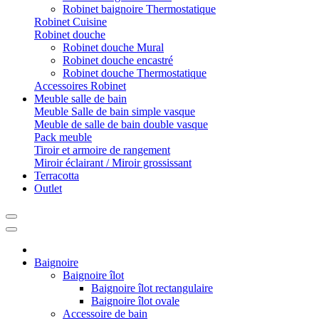
Robinet baignoire Thermostatique
Robinet Cuisine
Robinet douche
Robinet douche Mural
Robinet douche encastré
Robinet douche Thermostatique
Accessoires Robinet
Meuble salle de bain
Meuble Salle de bain simple vasque
Meuble de salle de bain double vasque
Pack meuble
Tiroir et armoire de rangement
Miroir éclairant / Miroir grossissant
Terracotta
Outlet
Baignoire
Baignoire îlot
Baignoire îlot rectangulaire
Baignoire îlot ovale
Accessoire de bain