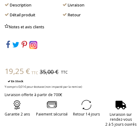
Description
Livraison
Détail produit
Retour
Notes et avis clients
19,25 €
35,00 €
TTC
TTC
En Stock
Y compris 0,01 € pour écotaxe (non impacté par la remise)
Livraison offerte à partir de 700€
Garantie 2 ans
Paiement sécurisé
Retour 14 jours
Livraison sur
rendez-vous
2 à 5 jours ouvrés