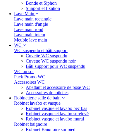
Bonde et Siphon
Support et fixation
Lave Main
Lave main rectangle
Lave main d'angle
Lave main rond
Lave main totem
Meuble lave main
WC
WC suspendu et bâti-support
Cuvette WC suspendu
Cuvette WC suspendu noir
Bâti-support pour WC suspendu
WC au sol
Pack Promo WC
Accessoires WC
Abattant et accessoire de pose WC
Accessoires de toilettes
Robinetterie salle de bain
Robinet lavabo et vasque
Robinet vasque et lavabo bec bas
Robinet vasque et lavabo surélevé
Robinet vasque et lavabo mural
Robinet baignoire
Robinet Baignoire sur pied