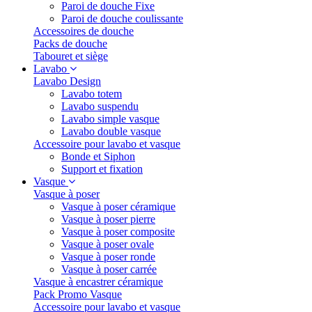
Paroi de douche Fixe
Paroi de douche coulissante
Accessoires de douche
Packs de douche
Tabouret et siège
Lavabo
Lavabo Design
Lavabo totem
Lavabo suspendu
Lavabo simple vasque
Lavabo double vasque
Accessoire pour lavabo et vasque
Bonde et Siphon
Support et fixation
Vasque
Vasque à poser
Vasque à poser céramique
Vasque à poser pierre
Vasque à poser composite
Vasque à poser ovale
Vasque à poser ronde
Vasque à poser carrée
Vasque à encastrer céramique
Pack Promo Vasque
Accessoire pour lavabo et vasque