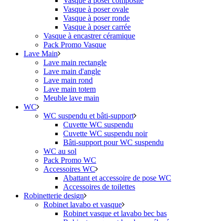
Vasque à poser composite
Vasque à poser ovale
Vasque à poser ronde
Vasque à poser carrée
Vasque à encastrer céramique
Pack Promo Vasque
Lave Main
Lave main rectangle
Lave main d'angle
Lave main rond
Lave main totem
Meuble lave main
WC
WC suspendu et bâti-support
Cuvette WC suspendu
Cuvette WC suspendu noir
Bâti-support pour WC suspendu
WC au sol
Pack Promo WC
Accessoires WC
Abattant et accessoire de pose WC
Accessoires de toilettes
Robinetterie design
Robinet lavabo et vasque
Robinet vasque et lavabo bec bas