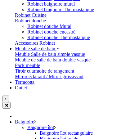
Robinet baignoire mural
Robinet baignoire Thermostatique
Robinet Cuisine
Robinet douche
Robinet douche Mural
Robinet douche encastré
Robinet douche Thermostatique
Accessoires Robinet
Meuble salle de bain
Meuble Salle de bain simple vasque
Meuble de salle de bain double vasque
Pack meuble
Tiroir et armoire de rangement
Miroir éclairant / Miroir grossissant
Terracotta
Outlet
Baignoire
Baignoire îlot
Baignoire îlot rectangulaire
Baignoire îlot ovale