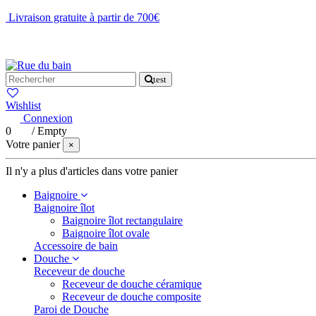
Livraison gratuite à partir de 700€
NOUS CONTACTER
test
Wishlist
Connexion
0
/
Empty
Votre panier
×
Il n'y a plus d'articles dans votre panier
Baignoire
Baignoire îlot
Baignoire îlot rectangulaire
Baignoire îlot ovale
Accessoire de bain
Douche
Receveur de douche
Receveur de douche céramique
Receveur de douche composite
Paroi de Douche