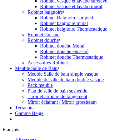
Robinet vasque et lavabo surélevé
Robinet vasque et lavabo mural
Robinet baignoire
Robinet Baignoire sur pied
Robinet baignoire mural
Robinet baignoire Thermostatique
Robinet Cuisine
Robinet douche
Robinet douche Mural
Robinet douche encastré
Robinet douche Thermostatique
Accessoires Robinet
Meuble Salle de Bain
Meuble Salle de bain simple vasque
Meuble de salle de bain double vasque
Pack meuble
Plan de salle de bain suspendu
Tiroir et armoire de rangement
Miroir éclairant / Miroir grossissant
Terracotta
Gamme Beige
Français