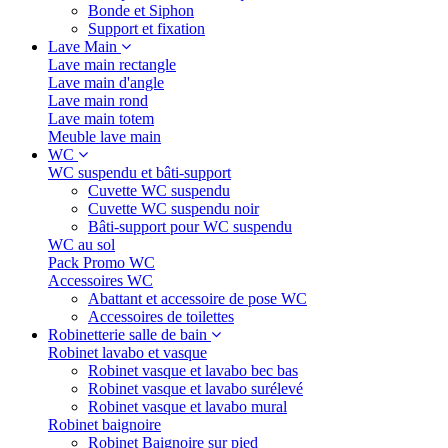
Bonde et Siphon
Support et fixation
Lave Main
Lave main rectangle
Lave main d'angle
Lave main rond
Lave main totem
Meuble lave main
WC
WC suspendu et bâti-support
Cuvette WC suspendu
Cuvette WC suspendu noir
Bâti-support pour WC suspendu
WC au sol
Pack Promo WC
Accessoires WC
Abattant et accessoire de pose WC
Accessoires de toilettes
Robinetterie salle de bain
Robinet lavabo et vasque
Robinet vasque et lavabo bec bas
Robinet vasque et lavabo surélevé
Robinet vasque et lavabo mural
Robinet baignoire
Robinet Baignoire sur pied