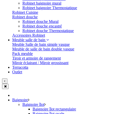
Robinet baignoire mural
Robinet baignoire Thermostatique
Robinet Cuisine
Robinet douche
Robinet douche Mural
Robinet douche encastré
Robinet douche Thermostatique
Accessoires Robinet
Meuble salle de bain
Meuble Salle de bain simple vasque
Meuble de salle de bain double vasque
Pack meuble
Tiroir et armoire de rangement
Miroir éclairant / Miroir grossissant
Terracotta
Outlet
Baignoire
Baignoire îlot
Baignoire îlot rectangulaire
Baignoire îlot ovale