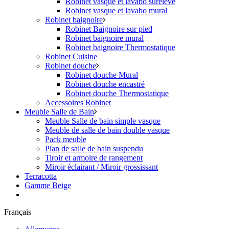
Robinet vasque et lavabo surélevé
Robinet vasque et lavabo mural
Robinet baignoire
Robinet Baignoire sur pied
Robinet baignoire mural
Robinet baignoire Thermostatique
Robinet Cuisine
Robinet douche
Robinet douche Mural
Robinet douche encastré
Robinet douche Thermostatique
Accessoires Robinet
Meuble Salle de Bain
Meuble Salle de bain simple vasque
Meuble de salle de bain double vasque
Pack meuble
Plan de salle de bain suspendu
Tiroir et armoire de rangement
Miroir éclairant / Miroir grossissant
Terracotta
Gamme Beige
Français