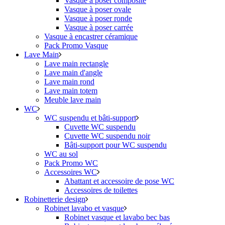
Vasque à poser composite
Vasque à poser ovale
Vasque à poser ronde
Vasque à poser carrée
Vasque à encastrer céramique
Pack Promo Vasque
Lave Main
Lave main rectangle
Lave main d'angle
Lave main rond
Lave main totem
Meuble lave main
WC
WC suspendu et bâti-support
Cuvette WC suspendu
Cuvette WC suspendu noir
Bâti-support pour WC suspendu
WC au sol
Pack Promo WC
Accessoires WC
Abattant et accessoire de pose WC
Accessoires de toilettes
Robinetterie design
Robinet lavabo et vasque
Robinet vasque et lavabo bec bas