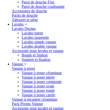
Paroi de douche Fixe
Paroi de douche coulissante
Accessoires de douche
Packs de douche
Tabouret et siège
Lavabo
Lavabo Design
Lavabo totem
Lavabo suspendu
Lavabo simple vasque
Lavabo double vasque
Accessoire pour lavabo et vasque
Bonde et Siphon
Support et fixation
Vasque
Vasque à poser
Vasque à poser céramique
Vasque à poser pierre
Vasque à poser composite
Vasque à poser ovale
Vasque à poser ronde
Vasque à poser carrée
Vasque à encastrer céramique
Pack Promo Vasque
Accessoire pour lavabo et vasque