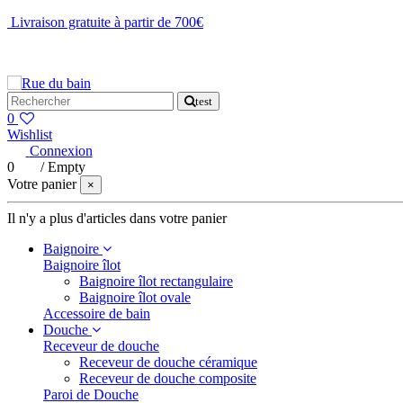
Livraison gratuite à partir de 700€
NOUS CONTACTER
test
0
Wishlist
Connexion
0
/
Empty
Votre panier
×
Il n'y a plus d'articles dans votre panier
Baignoire
Baignoire îlot
Baignoire îlot rectangulaire
Baignoire îlot ovale
Accessoire de bain
Douche
Receveur de douche
Receveur de douche céramique
Receveur de douche composite
Paroi de Douche