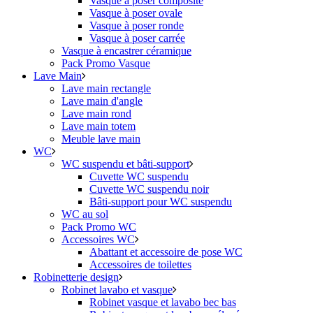
Vasque à poser composite
Vasque à poser ovale
Vasque à poser ronde
Vasque à poser carrée
Vasque à encastrer céramique
Pack Promo Vasque
Lave Main
Lave main rectangle
Lave main d'angle
Lave main rond
Lave main totem
Meuble lave main
WC
WC suspendu et bâti-support
Cuvette WC suspendu
Cuvette WC suspendu noir
Bâti-support pour WC suspendu
WC au sol
Pack Promo WC
Accessoires WC
Abattant et accessoire de pose WC
Accessoires de toilettes
Robinetterie design
Robinet lavabo et vasque
Robinet vasque et lavabo bec bas