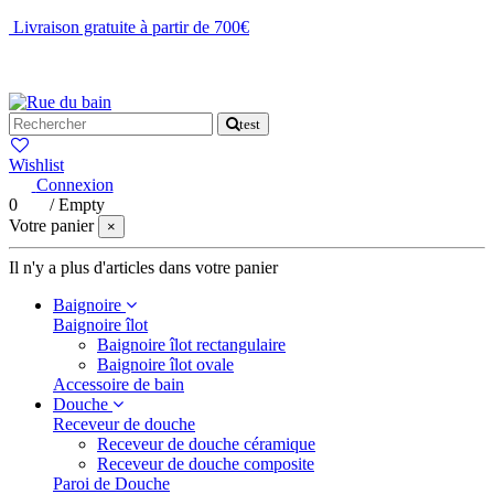
Livraison gratuite à partir de 700€
NOUS CONTACTER
test
Wishlist
Connexion
0
/
Empty
Votre panier
×
Il n'y a plus d'articles dans votre panier
Baignoire
Baignoire îlot
Baignoire îlot rectangulaire
Baignoire îlot ovale
Accessoire de bain
Douche
Receveur de douche
Receveur de douche céramique
Receveur de douche composite
Paroi de Douche