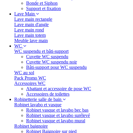
Bonde et Siphon
Support et fixation
Lave Main
Lave main rectangle
Lave main d'angle
Lave main rond
Lave main totem
Meuble lave main
WC
WC suspendu et bâti-support
Cuvette WC suspendu
Cuvette WC suspendu noir
Bâti-support pour WC suspendu
WC au sol
Pack Promo WC
Accessoires WC
Abattant et accessoire de pose WC
Accessoires de toilettes
Robinetterie salle de bain
Robinet lavabo et vasque
Robinet vasque et lavabo bec bas
Robinet vasque et lavabo surélevé
Robinet vasque et lavabo mural
Robinet baignoire
Robinet Baignoire sur pied