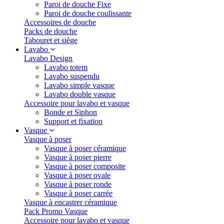
Paroi de douche Fixe
Paroi de douche coulissante
Accessoires de douche
Packs de douche
Tabouret et siège
Lavabo
Lavabo Design
Lavabo totem
Lavabo suspendu
Lavabo simple vasque
Lavabo double vasque
Accessoire pour lavabo et vasque
Bonde et Siphon
Support et fixation
Vasque
Vasque à poser
Vasque à poser céramique
Vasque à poser pierre
Vasque à poser composite
Vasque à poser ovale
Vasque à poser ronde
Vasque à poser carrée
Vasque à encastrer céramique
Pack Promo Vasque
Accessoire pour lavabo et vasque