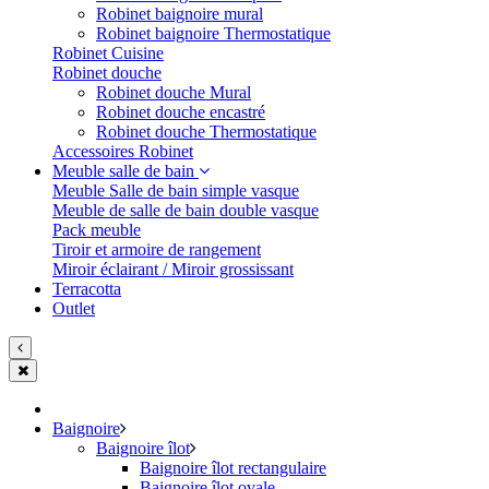
Robinet baignoire mural
Robinet baignoire Thermostatique
Robinet Cuisine
Robinet douche
Robinet douche Mural
Robinet douche encastré
Robinet douche Thermostatique
Accessoires Robinet
Meuble salle de bain
Meuble Salle de bain simple vasque
Meuble de salle de bain double vasque
Pack meuble
Tiroir et armoire de rangement
Miroir éclairant / Miroir grossissant
Terracotta
Outlet
Baignoire
Baignoire îlot
Baignoire îlot rectangulaire
Baignoire îlot ovale