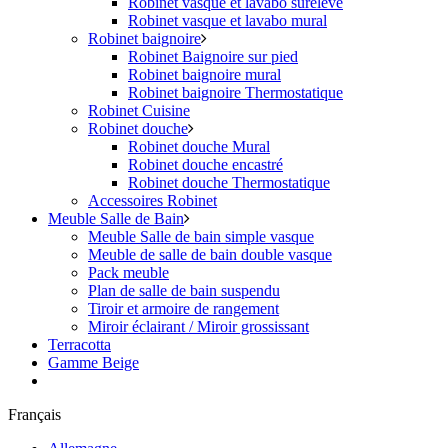
Robinet vasque et lavabo surélevé
Robinet vasque et lavabo mural
Robinet baignoire
Robinet Baignoire sur pied
Robinet baignoire mural
Robinet baignoire Thermostatique
Robinet Cuisine
Robinet douche
Robinet douche Mural
Robinet douche encastré
Robinet douche Thermostatique
Accessoires Robinet
Meuble Salle de Bain
Meuble Salle de bain simple vasque
Meuble de salle de bain double vasque
Pack meuble
Plan de salle de bain suspendu
Tiroir et armoire de rangement
Miroir éclairant / Miroir grossissant
Terracotta
Gamme Beige
Français