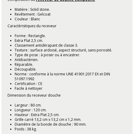
Matière : Solid stone.
Revêtement : Gelcoat
Couleur : Blanc
Caractéristiques du receveur
Forme : Rectangle.
Extra Plat 2,5 cm.
Classement antidérapant de classe 3.
Texture : surface ardoisé, aspect structuré, sans porosité.
Type de pose : à poser ou à encastrer.
Antibactérien.
Réparable.
Découpable.
Norme : conforme à la norme UNE 41901:2017 EX et DIN
51097:1992
Certification : CE
Facile à nettoyer
Dimension du receveur douche
Largeur : 80 cm.
Longueur : 120 cm.
Hauteur : Extra Plat 2,5 cm.
Grille carré 13,2 cm x 13,2 cm x 1,2 mm.
Diamètre de la bonde de douche : 90 mm.
Poids : 38 kg.