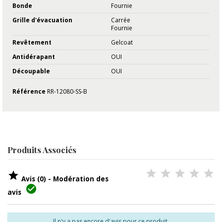
Bonde
Fournie
Grille d'évacuation
Carrée
Fournie
Revêtement
Gelcoat
Antidérapant
OUI
Découpable
OUI
Référence
RR-12080-SS-B
Produits Associés

Avis (0) - Modération des

avis
Il n'y a pas encore d'avis pour ce produit.