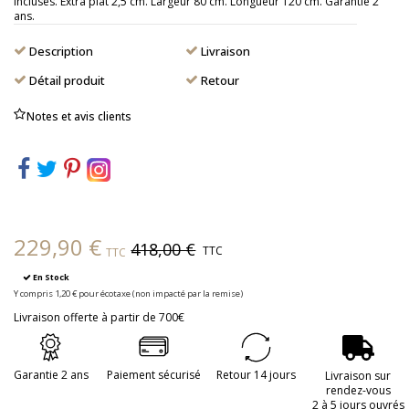
incluses. Extra plat 2,5 cm. Largeur 80 cm. Longueur 120 cm. Garantie 2
ans.
Description
Livraison
Détail produit
Retour
Notes et avis clients
229,90 €
418,00 €
TTC
TTC
En Stock
Y compris 1,20 € pour écotaxe (non impacté par la remise)
Livraison offerte à partir de 700€
Garantie 2 ans
Paiement sécurisé
Retour 14 jours
Livraison sur
rendez-vous
2 à 5 jours ouvrés