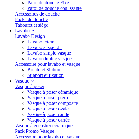
Paroi de douche Fixe
Paroi de douche coulissante
Accessoires de douche
Packs de douche
Tabouret et siège
Lavabo
Lavabo Design
Lavabo totem
Lavabo suspendu
Lavabo simple vasque
Lavabo double vasque
Accessoire pour lavabo et vasque
Bonde et Siphon
Support et fixation
Vasque
Vasque à poser
Vasque à poser céramique
Vasque à poser pierre
Vasque à poser composite
Vasque à poser ovale
Vasque à poser ronde
Vasque à poser carrée
Vasque à encastrer céramique
Pack Promo Vasque
Accessoire pour lavabo et vasque