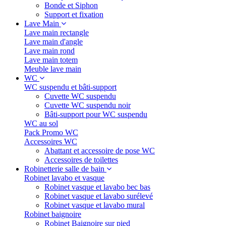
Bonde et Siphon
Support et fixation
Lave Main
Lave main rectangle
Lave main d'angle
Lave main rond
Lave main totem
Meuble lave main
WC
WC suspendu et bâti-support
Cuvette WC suspendu
Cuvette WC suspendu noir
Bâti-support pour WC suspendu
WC au sol
Pack Promo WC
Accessoires WC
Abattant et accessoire de pose WC
Accessoires de toilettes
Robinetterie salle de bain
Robinet lavabo et vasque
Robinet vasque et lavabo bec bas
Robinet vasque et lavabo surélevé
Robinet vasque et lavabo mural
Robinet baignoire
Robinet Baignoire sur pied