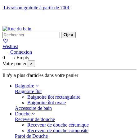
Livraison gratuite à partir de 700€
NOUS CONTACTER
test
Wishlist
Connexion
0
/
Empty
Votre panier
×
Il n'y a plus d'articles dans votre panier
Baignoire
Baignoire îlot
Baignoire îlot rectangulaire
Baignoire îlot ovale
Accessoire de bain
Douche
Receveur de douche
Receveur de douche céramique
Receveur de douche composite
Paroi de Douche