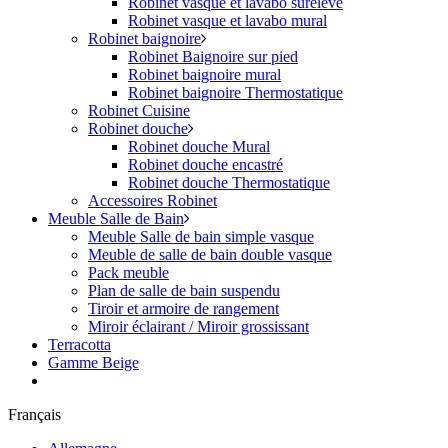
Robinet vasque et lavabo surélevé
Robinet vasque et lavabo mural
Robinet baignoire
Robinet Baignoire sur pied
Robinet baignoire mural
Robinet baignoire Thermostatique
Robinet Cuisine
Robinet douche
Robinet douche Mural
Robinet douche encastré
Robinet douche Thermostatique
Accessoires Robinet
Meuble Salle de Bain
Meuble Salle de bain simple vasque
Meuble de salle de bain double vasque
Pack meuble
Plan de salle de bain suspendu
Tiroir et armoire de rangement
Miroir éclairant / Miroir grossissant
Terracotta
Gamme Beige
Français