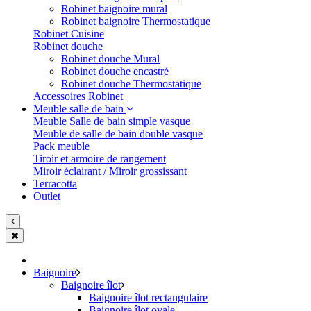
Robinet baignoire mural
Robinet baignoire Thermostatique
Robinet Cuisine
Robinet douche
Robinet douche Mural
Robinet douche encastré
Robinet douche Thermostatique
Accessoires Robinet
Meuble salle de bain
Meuble Salle de bain simple vasque
Meuble de salle de bain double vasque
Pack meuble
Tiroir et armoire de rangement
Miroir éclairant / Miroir grossissant
Terracotta
Outlet
Baignoire
Baignoire îlot
Baignoire îlot rectangulaire
Baignoire îlot ovale