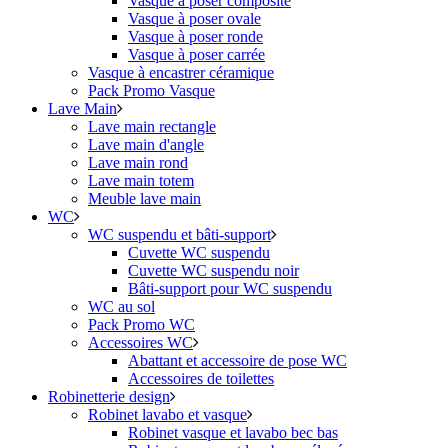
Vasque à poser composite
Vasque à poser ovale
Vasque à poser ronde
Vasque à poser carrée
Vasque à encastrer céramique
Pack Promo Vasque
Lave Main
Lave main rectangle
Lave main d'angle
Lave main rond
Lave main totem
Meuble lave main
WC
WC suspendu et bâti-support
Cuvette WC suspendu
Cuvette WC suspendu noir
Bâti-support pour WC suspendu
WC au sol
Pack Promo WC
Accessoires WC
Abattant et accessoire de pose WC
Accessoires de toilettes
Robinetterie design
Robinet lavabo et vasque
Robinet vasque et lavabo bec bas