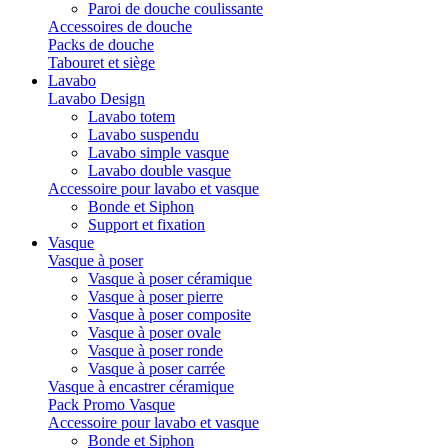
Paroi de douche coulissante
Accessoires de douche
Packs de douche
Tabouret et siège
Lavabo
Lavabo Design
Lavabo totem
Lavabo suspendu
Lavabo simple vasque
Lavabo double vasque
Accessoire pour lavabo et vasque
Bonde et Siphon
Support et fixation
Vasque
Vasque à poser
Vasque à poser céramique
Vasque à poser pierre
Vasque à poser composite
Vasque à poser ovale
Vasque à poser ronde
Vasque à poser carrée
Vasque à encastrer céramique
Pack Promo Vasque
Accessoire pour lavabo et vasque
Bonde et Siphon