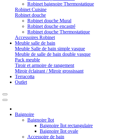
Robinet baignoire Thermostatique
Robinet Cuisine
Robinet douche
Robinet douche Mural
Robinet douche encastré
Robinet douche Thermostatique
Accessoires Robinet
Meuble salle de bain
Meuble Salle de bain simple vasque
Meuble de salle de bain double vasque
Pack meuble
Tiroir et armoire de rangement
Miroir éclairant / Miroir grossissant
Terracotta
Outlet
Baignoire
Baignoire îlot
Baignoire îlot rectangulaire
Baignoire îlot ovale
Accessoire de bain