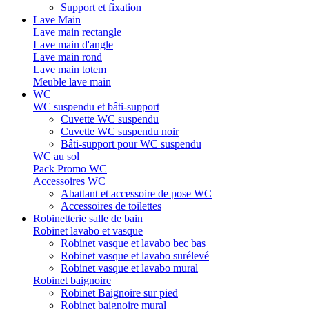
Support et fixation
Lave Main
Lave main rectangle
Lave main d'angle
Lave main rond
Lave main totem
Meuble lave main
WC
WC suspendu et bâti-support
Cuvette WC suspendu
Cuvette WC suspendu noir
Bâti-support pour WC suspendu
WC au sol
Pack Promo WC
Accessoires WC
Abattant et accessoire de pose WC
Accessoires de toilettes
Robinetterie salle de bain
Robinet lavabo et vasque
Robinet vasque et lavabo bec bas
Robinet vasque et lavabo surélevé
Robinet vasque et lavabo mural
Robinet baignoire
Robinet Baignoire sur pied
Robinet baignoire mural