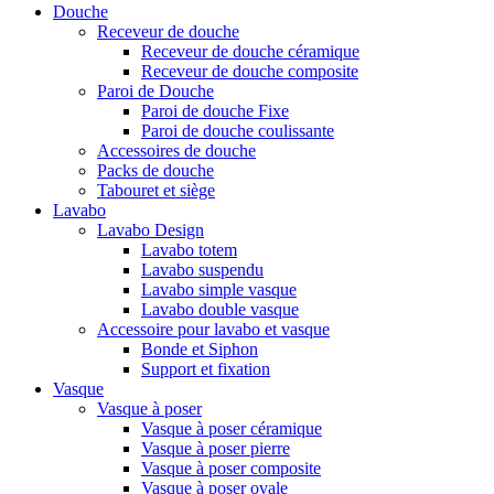
Douche
Receveur de douche
Receveur de douche céramique
Receveur de douche composite
Paroi de Douche
Paroi de douche Fixe
Paroi de douche coulissante
Accessoires de douche
Packs de douche
Tabouret et siège
Lavabo
Lavabo Design
Lavabo totem
Lavabo suspendu
Lavabo simple vasque
Lavabo double vasque
Accessoire pour lavabo et vasque
Bonde et Siphon
Support et fixation
Vasque
Vasque à poser
Vasque à poser céramique
Vasque à poser pierre
Vasque à poser composite
Vasque à poser ovale