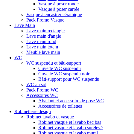
Vasque à poser ronde
Vasque à poser carrée
Vasque à encastrer céramique
Pack Promo Vasque
Lave Main
Lave main rectangle
Lave main d'angle
Lave main rond
Lave main totem
Meuble lave main
WC
WC suspendu et bâti-support
Cuvette WC suspendu
Cuvette WC suspendu noir
Bâti-support pour WC suspendu
WC au sol
Pack Promo WC
Accessoires WC
Abattant et accessoire de pose WC
Accessoires de toilettes
Robinetterie design
Robinet lavabo et vasque
Robinet vasque et lavabo bec bas
Robinet vasque et lavabo surélevé
Robinet vasque et lavabo mural