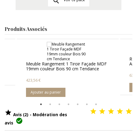

Produits Associés
Robinet Mitigeur Lavabo Carré Chromé -
çade MDF
Arcolor
dance
63,60 €
159,00 €
Ajouter au panier

Avis (2) - Modération des

avis