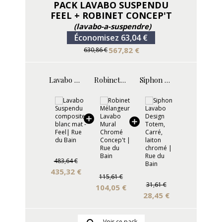
PACK LAVABO SUSPENDU
FEEL + ROBINET CONCEP'T
(lavabo-a-suspendre)
Économisez 63,04 €
567,82 €
630,86 €
Lavabo suspendu - Solid surface Blanc Mat - 120x50 cm - Feel
Robinet mélangeur lavabo mural - Chromé - Concep't
Siphon Lavabo Design Totem Carré - Laiton chromé
483,64 €
435,32 €
115,61 €
31,61 €
104,05 €
28,45 €
Voir ce pack