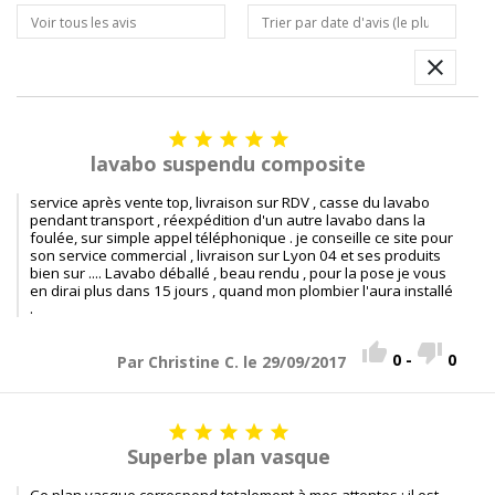






lavabo suspendu composite
service après vente top, livraison sur RDV , casse du lavabo
pendant transport , réexpédition d'un autre lavabo dans la
foulée, sur simple appel téléphonique . je conseille ce site pour
son service commercial , livraison sur Lyon 04 et ses produits
bien sur .... Lavabo déballé , beau rendu , pour la pose je vous
en dirai plus dans 15 jours , quand mon plombier l'aura installé
.


0
-
0
Par Christine C. le 29/09/2017





Superbe plan vasque