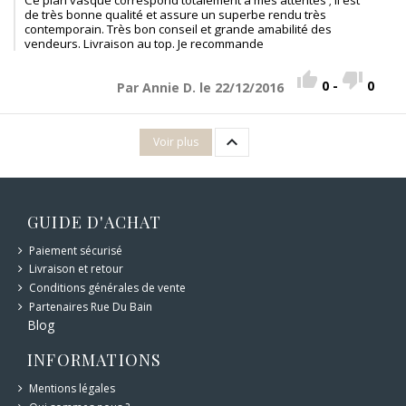
Ce plan vasque correspond totalement à mes attentes ; il est
de très bonne qualité et assure un superbe rendu très
contemporain. Très bon conseil et grande amabilité des
vendeurs. Livraison au top. Je recommande


0
-
0
Par Annie D. le 22/12/2016

Voir plus
GUIDE D'ACHAT
Paiement sécurisé
Livraison et retour
Conditions générales de vente
Partenaires Rue Du Bain
Blog
INFORMATIONS
Mentions légales