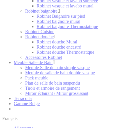
Robinet vasque et lavabo surélevé
Robinet vasque et lavabo mural
Robinet baignoire
Robinet Baignoire sur pied
Robinet baignoire mural
Robinet baignoire Thermostatique
Robinet Cuisine
Robinet douche
Robinet douche Mural
Robinet douche encastré
Robinet douche Thermostatique
Accessoires Robinet
Meuble Salle de Bain
Meuble Salle de bain simple vasque
Meuble de salle de bain double vasque
Pack meuble
Plan de salle de bain suspendu
Tiroir et armoire de rangement
Miroir éclairant / Miroir grossissant
Terracotta
Gamme Beige
Français