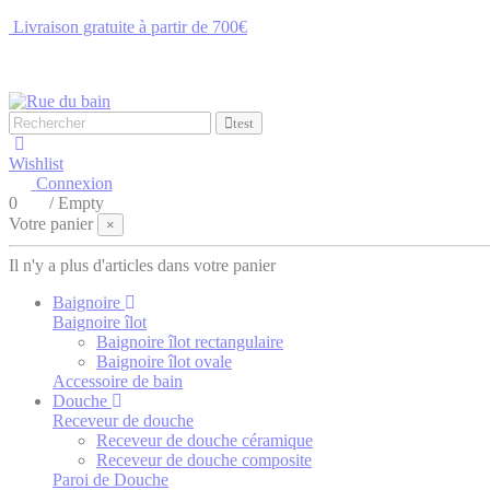
Livraison gratuite à partir de 700€
NOUS CONTACTER
test
Wishlist
Connexion
0
/
Empty
Votre panier
×
Il n'y a plus d'articles dans votre panier
Baignoire
Baignoire îlot
Baignoire îlot rectangulaire
Baignoire îlot ovale
Accessoire de bain
Douche
Receveur de douche
Receveur de douche céramique
Receveur de douche composite
Paroi de Douche