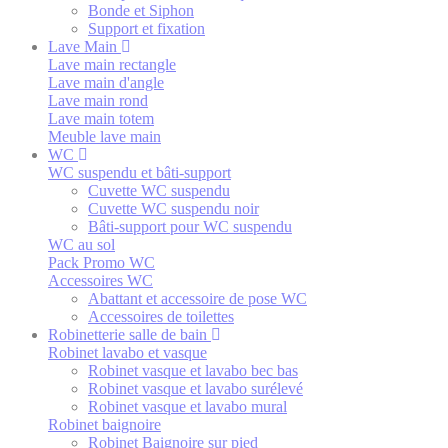
Bonde et Siphon
Support et fixation
Lave Main
Lave main rectangle
Lave main d'angle
Lave main rond
Lave main totem
Meuble lave main
WC
WC suspendu et bâti-support
Cuvette WC suspendu
Cuvette WC suspendu noir
Bâti-support pour WC suspendu
WC au sol
Pack Promo WC
Accessoires WC
Abattant et accessoire de pose WC
Accessoires de toilettes
Robinetterie salle de bain
Robinet lavabo et vasque
Robinet vasque et lavabo bec bas
Robinet vasque et lavabo surélevé
Robinet vasque et lavabo mural
Robinet baignoire
Robinet Baignoire sur pied