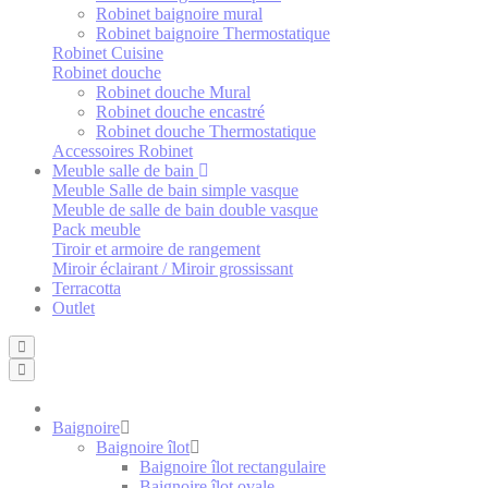
Robinet baignoire mural
Robinet baignoire Thermostatique
Robinet Cuisine
Robinet douche
Robinet douche Mural
Robinet douche encastré
Robinet douche Thermostatique
Accessoires Robinet
Meuble salle de bain
Meuble Salle de bain simple vasque
Meuble de salle de bain double vasque
Pack meuble
Tiroir et armoire de rangement
Miroir éclairant / Miroir grossissant
Terracotta
Outlet
Baignoire
Baignoire îlot
Baignoire îlot rectangulaire
Baignoire îlot ovale