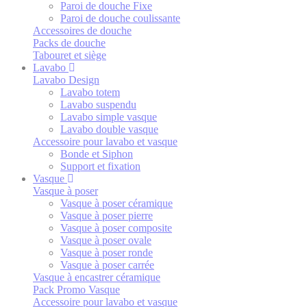
Paroi de douche Fixe
Paroi de douche coulissante
Accessoires de douche
Packs de douche
Tabouret et siège
Lavabo
Lavabo Design
Lavabo totem
Lavabo suspendu
Lavabo simple vasque
Lavabo double vasque
Accessoire pour lavabo et vasque
Bonde et Siphon
Support et fixation
Vasque
Vasque à poser
Vasque à poser céramique
Vasque à poser pierre
Vasque à poser composite
Vasque à poser ovale
Vasque à poser ronde
Vasque à poser carrée
Vasque à encastrer céramique
Pack Promo Vasque
Accessoire pour lavabo et vasque