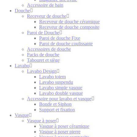
Accessoire de bain
Douche
Receveur de douche
Receveur de douche céramique
Receveur de douche composite
Paroi de Douche
Paroi de douche Fixe
Paroi de douche coulissante
Accessoires de douche
Packs de douche
Tabouret et siège
Lavabo
Lavabo Design
Lavabo totem
Lavabo suspendu
Lavabo simple vasque
Lavabo double vasque
Accessoire pour lavabo et vasque
Bonde et Siphon
Support et fixation
Vasque
Vasque à poser
Vasque à poser céramique
Vasque à poser pierre