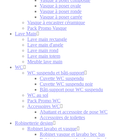
Vasque à poser composite
Vasque à poser ovale
Vasque à poser ronde
Vasque à poser carrée
Vasque à encastrer céramique
Pack Promo Vasque
Lave Main
Lave main rectangle
Lave main d'angle
Lave main rond
Lave main totem
Meuble lave main
WC
WC suspendu et bâti-support
Cuvette WC suspendu
Cuvette WC suspendu noir
Bâti-support pour WC suspendu
WC au sol
Pack Promo WC
Accessoires WC
Abattant et accessoire de pose WC
Accessoires de toilettes
Robinetterie design
Robinet lavabo et vasque
Robinet vasque et lavabo bec bas