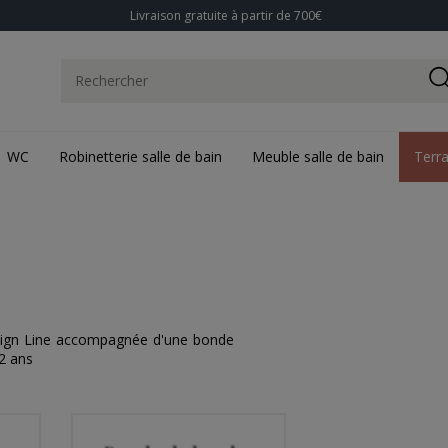
Livraison gratuite à partir de 700€
WC
Robinetterie salle de bain
Meuble salle de bain
Terr
esign Line accompagnée d'une bonde
 2 ans