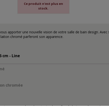
Ce produit n'est plus en
stock.
vous apporter une nouvelle vision de votre
salle de bain design
. Avec 
 laiton chromé
parferont son apparence.
 cm - Line
omé
iton chromée
e trouvera sa place dans toutes les salles de bains modernes. Avec se