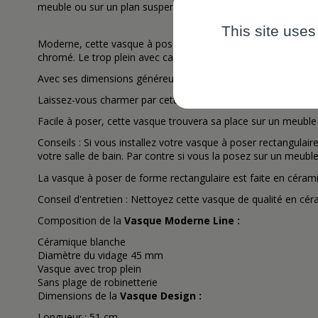
meuble ou sur un plan suspendu. Vasque sans plage de robinet
This site uses
Moderne, cette
vasque à poser
rectangulaire en céramique de
chromé. Le trop plein avec cache chromé dont elle est équipée
Avec ses dimensions généreuses, cette vasque en porcelaine s
Laissez-vous charmer par cette
vasque à poser céramique
tr
Facile à poser, cette vasque trouvera sa place sur un meuble d
Conseils : Si vous installez votre
vasque à poser
rectangulaire
votre salle de bain. Par contre si vous la posez sur un meub
La vasque à poser de forme rectangulaire est faite en céramiqu
Conseil d'entretien : Nettoyez cette
vasque
de qualité en céra
Composition de la
Vasque Moderne Line :
Céramique blanche
Diamètre du vidage 45 mm
Vasque avec trop plein
Sans plage de robinetterie
Dimensions de la
Vasque Design :
Longueur : 51 cm