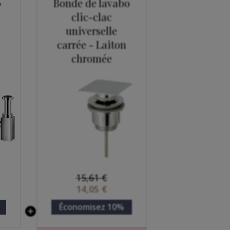
o
Bonde de lavabo
clic-clac
universelle
carrée - Laiton
chromée
15,61 €
14,05 €
Économisez 10%