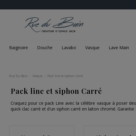
Baignoire
Douche
Lavabo
Vasque
Lave Main
Rue Du Bain
Vasque
Pack line et siphon Carré
Pack line et siphon Carré
Craquez pour ce pack Line avec la célèbre vasque à poser d
quick clac carré et d'un siphon carré en laiton chromé. Garantie