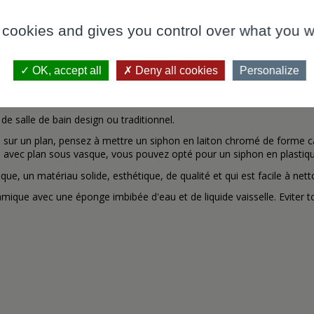
terie s'installe avec un robinet surélevé. Avec trop plein. Longueur 
 cookies and gives you control over what you w
 couleur blanche trouvera sa place poser sur un meuble ou sur un plan
 lui permet d'éviter les débordements. Vous pourrez utiliser une bond
OK, accept all
Deny all cookies
Personalize
'intégrera parfaitement dans votre salle de bain design.
ès esthétique avec ses lignes droites.
e salle de bain design ou traditionnel.
 sur un plan, pensez à mettre un siphon en laiton chromé de forme ca
le avec plan sous
vasque
, vous pouvez opté pour un siphon en plastiqu
e, un matériau solide, esthétique, de qualité et qui est facile à nett
mique avec une éponge imbibée d'eau et de liquide vaisselle. Eviter to