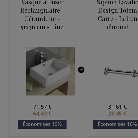
Vasque à Poser
Siphon Lavab
Rectangulaire -
Design Totem
Céramique -
Carré - Laiton
51x36 cm - Line
chromé
71,57 €
31,61 €
64,43 €
28,45 €
Économisez 10%
Économisez 10%