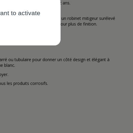
51 cm. Hauteur 15 cm. Garantie 2 ans.
ant to activate
 suspendu. Elle s'installe avec un robinet mitigeur surélevé
e clic-clac de lavabo chromé pour plus de finition.
rré ou tubulaire pour donner un côté design et élégant à
e blanc.
oyer.
us les produits corrosifs.