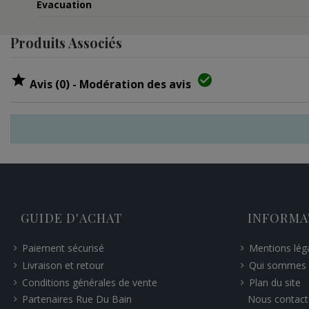
Evacuation
Produits Associés


Avis (0) - Modération des avis
GUIDE D'ACHAT
INFORMA
Paiement sécurisé
Mentions lég
Livraison et retour
Qui sommes 
Conditions générales de vente
Plan du site
Nous contact
Partenaires Rue Du Bain