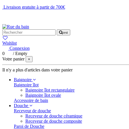
Livraison gratuite à partir de 700€
NOUS CONTACTER
test
Wishlist
Connexion
0
/
Empty
Votre panier
×
Il n'y a plus d'articles dans votre panier
Baignoire
Baignoire îlot
Baignoire îlot rectangulaire
Baignoire îlot ovale
Accessoire de bain
Douche
Receveur de douche
Receveur de douche céramique
Receveur de douche composite
Paroi de Douche