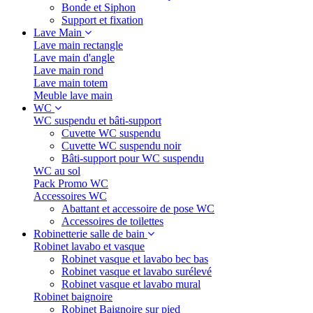
Bonde et Siphon
Support et fixation
Lave Main
Lave main rectangle
Lave main d'angle
Lave main rond
Lave main totem
Meuble lave main
WC
WC suspendu et bâti-support
Cuvette WC suspendu
Cuvette WC suspendu noir
Bâti-support pour WC suspendu
WC au sol
Pack Promo WC
Accessoires WC
Abattant et accessoire de pose WC
Accessoires de toilettes
Robinetterie salle de bain
Robinet lavabo et vasque
Robinet vasque et lavabo bec bas
Robinet vasque et lavabo surélevé
Robinet vasque et lavabo mural
Robinet baignoire
Robinet Baignoire sur pied