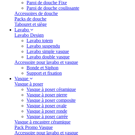
Paroi de douche Fixe
Paroi de douche coulissante
Accessoires de douche
Packs de douche
Tabouret et siège
Lavabo
Lavabo Design
Lavabo totem
Lavabo suspendu
Lavabo simple vasque
Lavabo double vasque
Accessoire pour lavabo et vasque
Bonde et Siphon
Support et fixation
Vasque
Vasque à poser
Vasque à poser céramique
Vasque à poser pierre
Vasque à poser composite
Vasque à poser ovale
Vasque à poser ronde
Vasque à poser carrée
Vasque à encastrer céramique
Pack Promo Vasque
Accessoire pour lavabo et vasque