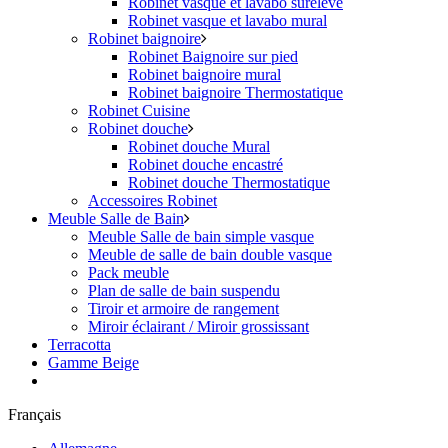
Robinet vasque et lavabo surélevé
Robinet vasque et lavabo mural
Robinet baignoire
Robinet Baignoire sur pied
Robinet baignoire mural
Robinet baignoire Thermostatique
Robinet Cuisine
Robinet douche
Robinet douche Mural
Robinet douche encastré
Robinet douche Thermostatique
Accessoires Robinet
Meuble Salle de Bain
Meuble Salle de bain simple vasque
Meuble de salle de bain double vasque
Pack meuble
Plan de salle de bain suspendu
Tiroir et armoire de rangement
Miroir éclairant / Miroir grossissant
Terracotta
Gamme Beige
Français