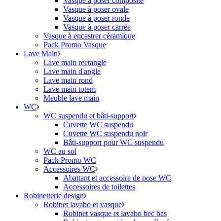
Vasque à poser composite
Vasque à poser ovale
Vasque à poser ronde
Vasque à poser carrée
Vasque à encastrer céramique
Pack Promo Vasque
Lave Main
Lave main rectangle
Lave main d'angle
Lave main rond
Lave main totem
Meuble lave main
WC
WC suspendu et bâti-support
Cuvette WC suspendu
Cuvette WC suspendu noir
Bâti-support pour WC suspendu
WC au sol
Pack Promo WC
Accessoires WC
Abattant et accessoire de pose WC
Accessoires de toilettes
Robinetterie design
Robinet lavabo et vasque
Robinet vasque et lavabo bec bas