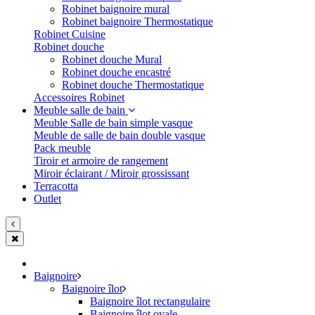
Robinet baignoire mural
Robinet baignoire Thermostatique
Robinet Cuisine
Robinet douche
Robinet douche Mural
Robinet douche encastré
Robinet douche Thermostatique
Accessoires Robinet
Meuble salle de bain
Meuble Salle de bain simple vasque
Meuble de salle de bain double vasque
Pack meuble
Tiroir et armoire de rangement
Miroir éclairant / Miroir grossissant
Terracotta
Outlet
Baignoire
Baignoire îlot
Baignoire îlot rectangulaire
Baignoire îlot ovale