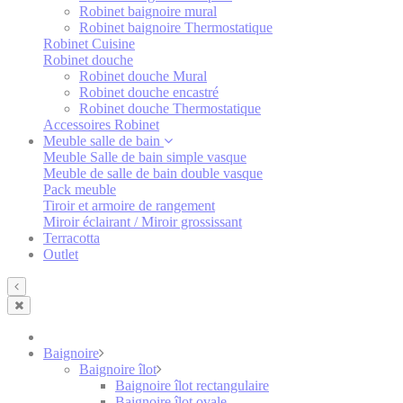
Robinet baignoire mural
Robinet baignoire Thermostatique
Robinet Cuisine
Robinet douche
Robinet douche Mural
Robinet douche encastré
Robinet douche Thermostatique
Accessoires Robinet
Meuble salle de bain
Meuble Salle de bain simple vasque
Meuble de salle de bain double vasque
Pack meuble
Tiroir et armoire de rangement
Miroir éclairant / Miroir grossissant
Terracotta
Outlet
Baignoire
Baignoire îlot
Baignoire îlot rectangulaire
Baignoire îlot ovale