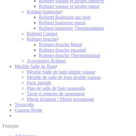
Robinet vasque et lavabo surélevé
Robinet vasque et lavabo mural
Robinet baignoire
Robinet Baignoire sur pied
Robinet baignoire mural
Robinet baignoire Thermostatique
Robinet Cuisine
Robinet douche
Robinet douche Mural
Robinet douche encastré
Robinet douche Thermostatique
Accessoires Robinet
Meuble Salle de Bain
Meuble Salle de bain simple vasque
Meuble de salle de bain double vasque
Pack meuble
Plan de salle de bain suspendu
Tiroir et armoire de rangement
Miroir éclairant / Miroir grossissant
Terracotta
Gamme Beige
Français