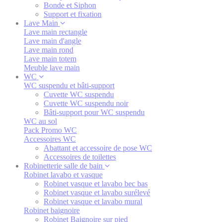
Bonde et Siphon
Support et fixation
Lave Main
Lave main rectangle
Lave main d'angle
Lave main rond
Lave main totem
Meuble lave main
WC
WC suspendu et bâti-support
Cuvette WC suspendu
Cuvette WC suspendu noir
Bâti-support pour WC suspendu
WC au sol
Pack Promo WC
Accessoires WC
Abattant et accessoire de pose WC
Accessoires de toilettes
Robinetterie salle de bain
Robinet lavabo et vasque
Robinet vasque et lavabo bec bas
Robinet vasque et lavabo surélevé
Robinet vasque et lavabo mural
Robinet baignoire
Robinet Baignoire sur pied