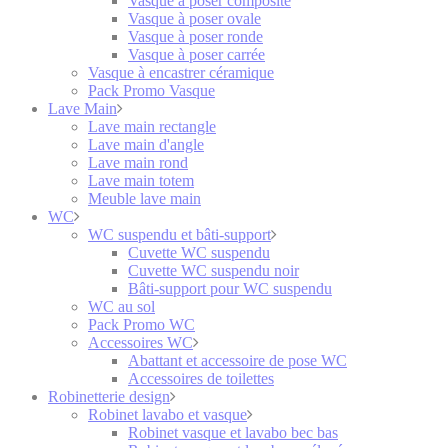
Vasque à poser composite
Vasque à poser ovale
Vasque à poser ronde
Vasque à poser carrée
Vasque à encastrer céramique
Pack Promo Vasque
Lave Main
Lave main rectangle
Lave main d'angle
Lave main rond
Lave main totem
Meuble lave main
WC
WC suspendu et bâti-support
Cuvette WC suspendu
Cuvette WC suspendu noir
Bâti-support pour WC suspendu
WC au sol
Pack Promo WC
Accessoires WC
Abattant et accessoire de pose WC
Accessoires de toilettes
Robinetterie design
Robinet lavabo et vasque
Robinet vasque et lavabo bec bas