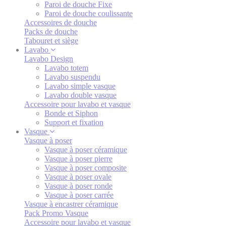
Paroi de douche Fixe
Paroi de douche coulissante
Accessoires de douche
Packs de douche
Tabouret et siège
Lavabo
Lavabo Design
Lavabo totem
Lavabo suspendu
Lavabo simple vasque
Lavabo double vasque
Accessoire pour lavabo et vasque
Bonde et Siphon
Support et fixation
Vasque
Vasque à poser
Vasque à poser céramique
Vasque à poser pierre
Vasque à poser composite
Vasque à poser ovale
Vasque à poser ronde
Vasque à poser carrée
Vasque à encastrer céramique
Pack Promo Vasque
Accessoire pour lavabo et vasque