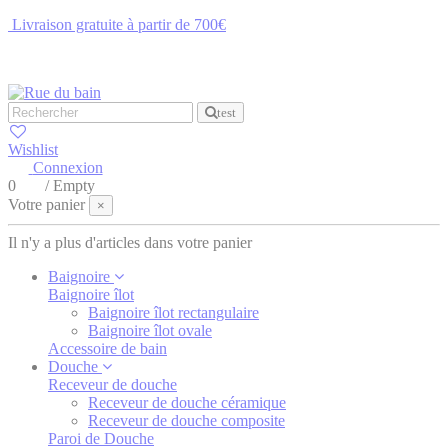
Livraison gratuite à partir de 700€
NOUS CONTACTER
test
Wishlist
Connexion
0
/
Empty
Votre panier
×
Il n'y a plus d'articles dans votre panier
Baignoire
Baignoire îlot
Baignoire îlot rectangulaire
Baignoire îlot ovale
Accessoire de bain
Douche
Receveur de douche
Receveur de douche céramique
Receveur de douche composite
Paroi de Douche