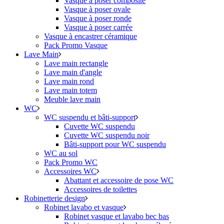
Vasque à poser composite
Vasque à poser ovale
Vasque à poser ronde
Vasque à poser carrée
Vasque à encastrer céramique
Pack Promo Vasque
Lave Main
Lave main rectangle
Lave main d'angle
Lave main rond
Lave main totem
Meuble lave main
WC
WC suspendu et bâti-support
Cuvette WC suspendu
Cuvette WC suspendu noir
Bâti-support pour WC suspendu
WC au sol
Pack Promo WC
Accessoires WC
Abattant et accessoire de pose WC
Accessoires de toilettes
Robinetterie design
Robinet lavabo et vasque
Robinet vasque et lavabo bec bas