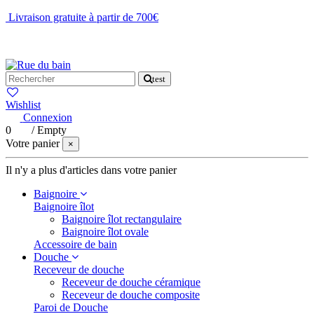
Livraison gratuite à partir de 700€
NOUS CONTACTER
test
Wishlist
Connexion
0
/
Empty
Votre panier
×
Il n'y a plus d'articles dans votre panier
Baignoire
Baignoire îlot
Baignoire îlot rectangulaire
Baignoire îlot ovale
Accessoire de bain
Douche
Receveur de douche
Receveur de douche céramique
Receveur de douche composite
Paroi de Douche