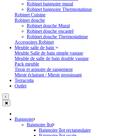
Robinet baignoire mural
Robinet baignoire Thermostatique
Robinet Cuisine
Robinet douche
Robinet douche Mural
Robinet douche encastré
Robinet douche Thermostatique
Accessoires Robinet
Meuble salle de bain
Meuble Salle de bain simple vasque
Meuble de salle de bain double vasque
Pack meuble
Tiroir et armoire de rangement
Miroir éclairant / Miroir grossissant
Terracotta
Outlet
Baignoire
Baignoire îlot
Baignoire îlot rectangulaire
Baignoire îlot ovale