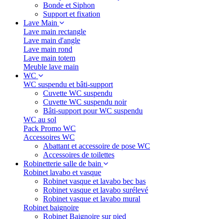
Bonde et Siphon
Support et fixation
Lave Main
Lave main rectangle
Lave main d'angle
Lave main rond
Lave main totem
Meuble lave main
WC
WC suspendu et bâti-support
Cuvette WC suspendu
Cuvette WC suspendu noir
Bâti-support pour WC suspendu
WC au sol
Pack Promo WC
Accessoires WC
Abattant et accessoire de pose WC
Accessoires de toilettes
Robinetterie salle de bain
Robinet lavabo et vasque
Robinet vasque et lavabo bec bas
Robinet vasque et lavabo surélevé
Robinet vasque et lavabo mural
Robinet baignoire
Robinet Baignoire sur pied