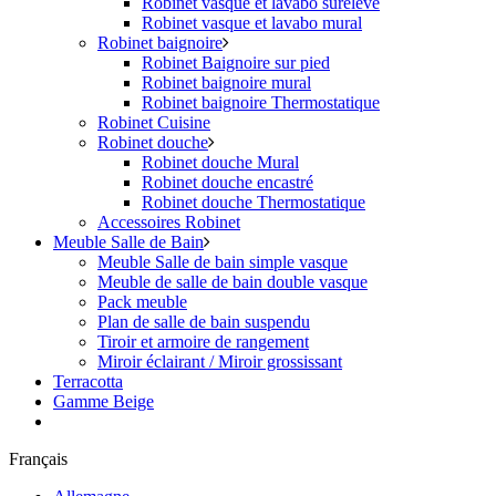
Robinet vasque et lavabo surélevé
Robinet vasque et lavabo mural
Robinet baignoire
Robinet Baignoire sur pied
Robinet baignoire mural
Robinet baignoire Thermostatique
Robinet Cuisine
Robinet douche
Robinet douche Mural
Robinet douche encastré
Robinet douche Thermostatique
Accessoires Robinet
Meuble Salle de Bain
Meuble Salle de bain simple vasque
Meuble de salle de bain double vasque
Pack meuble
Plan de salle de bain suspendu
Tiroir et armoire de rangement
Miroir éclairant / Miroir grossissant
Terracotta
Gamme Beige
Français