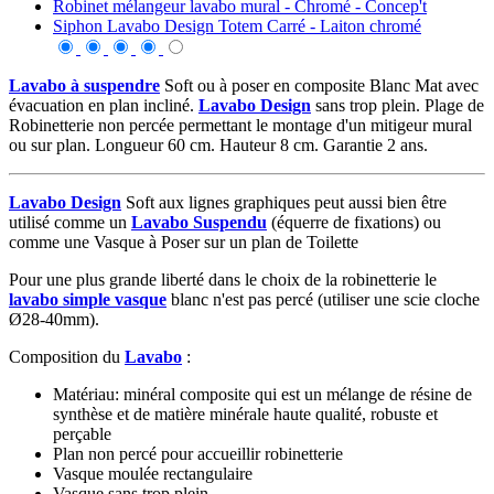
Robinet mélangeur lavabo mural - Chromé - Concep't
Siphon Lavabo Design Totem Carré - Laiton chromé
Lavabo à suspendre
Soft ou à poser en composite Blanc Mat avec
évacuation en plan incliné.
Lavabo Design
sans trop plein. Plage de
Robinetterie non percée permettant le montage d'un mitigeur mural
ou sur plan. Longueur 60 cm. Hauteur 8 cm. Garantie 2 ans.
Lavabo Design
Soft aux lignes graphiques peut aussi bien être
utilisé comme un
Lavabo Suspendu
(équerre de fixations) ou
comme une Vasque à Poser sur un plan de Toilette
Pour une plus grande liberté dans le choix de la robinetterie le
lavabo simple vasque
blanc n'est pas percé (utiliser une scie cloche
Ø28-40mm).
Composition du
Lavabo
:
Matériau: minéral composite qui est un mélange de résine de
synthèse et de matière minérale haute qualité, robuste et
perçable
Plan non percé pour accueillir robinetterie
Vasque moulée rectangulaire
Vasque sans trop plein