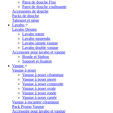
Paroi de douche Fixe
Paroi de douche coulissante
Accessoires de douche
Packs de douche
Tabouret et siège
Lavabo
Lavabo Design
Lavabo totem
Lavabo suspendu
Lavabo simple vasque
Lavabo double vasque
Accessoire pour lavabo et vasque
Bonde et Siphon
Support et fixation
Vasque
Vasque à poser
Vasque à poser céramique
Vasque à poser pierre
Vasque à poser composite
Vasque à poser ovale
Vasque à poser ronde
Vasque à poser carrée
Vasque à encastrer céramique
Pack Promo Vasque
Accessoire pour lavabo et vasque