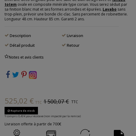
totem
ovale en composite minérale type corian. Vous serez séduit par
sa finition blanc mat et ses formes arrondies et épurées.
Lavabo
sans
trop-plein, prévoir une bonde clic-clac. Sans percement de robinetterie.
Longueur 48 cm. Hauteur 85 cm. Garanti 2 ans.
Description
Livraison
Détail produit
Retour
Notes et avis clients
525,02 €
1 500,07 €
TTC
TTC
Rupture de stock
Y compris 0,43 € pour écotaxe (non impacté par la remise)
Livraison offerte à partir de 700€