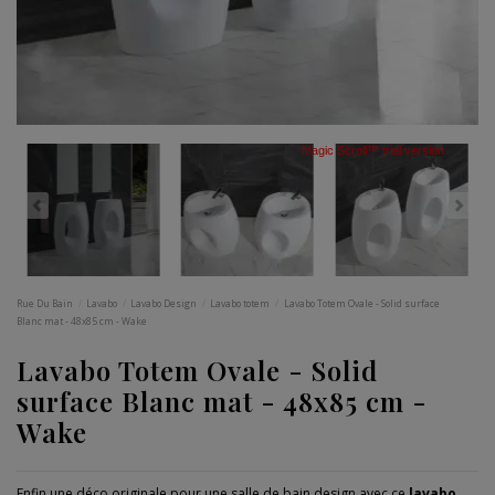
Magic Scroll™ trial version
Rue Du Bain
Lavabo
Lavabo Design
Lavabo totem
Lavabo Totem Ovale - Solid surface
Blanc mat - 48x85 cm - Wake
Lavabo Totem Ovale - Solid
surface Blanc mat - 48x85 cm -
Wake
Enfin une déco originale pour une salle de bain design avec ce
lavabo