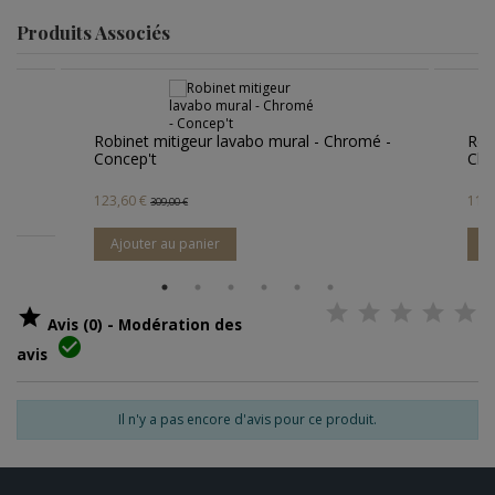
Produits Associés
al - Chromé -
Robinet mélangeur lavabo mural -
Chromé - Concep't
115,60 €
289,00 €
Ajouter au panier

Avis (0) - Modération des

avis
Il n'y a pas encore d'avis pour ce produit.