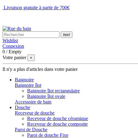
Livraison gratuite à partir de 700€
NOUS CONTACTER
test
Wishlist
Connexion
0
/
Empty
Votre panier
×
Il n'y a plus d'articles dans votre panier
Baignoire
Baignoire îlot
Baignoire îlot rectangulaire
Baignoire îlot ovale
Accessoire de bain
Douche
Receveur de douche
Receveur de douche céramique
Receveur de douche composite
Paroi de Douche
Paroi de douche Fixe