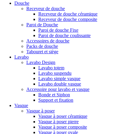
Douche
Receveur de douche
Receveur de douche céramique
Receveur de douche composite
Paroi de Douche
Paroi de douche Fixe
Paroi de douche coulissante
Accessoires de douche
Packs de douche
Tabouret et siège
Lavabo
Lavabo Design
Lavabo totem
Lavabo suspendu
Lavabo simple vasque
Lavabo double vasque
Accessoire pour lavabo et vasque
Bonde et Siphon
Support et fixation
Vasque
Vasque à poser
Vasque à poser céramique
Vasque à poser pierre
Vasque à poser composite
Vasque à poser ovale