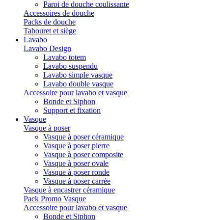
Paroi de douche coulissante
Accessoires de douche
Packs de douche
Tabouret et siège
Lavabo
Lavabo Design
Lavabo totem
Lavabo suspendu
Lavabo simple vasque
Lavabo double vasque
Accessoire pour lavabo et vasque
Bonde et Siphon
Support et fixation
Vasque
Vasque à poser
Vasque à poser céramique
Vasque à poser pierre
Vasque à poser composite
Vasque à poser ovale
Vasque à poser ronde
Vasque à poser carrée
Vasque à encastrer céramique
Pack Promo Vasque
Accessoire pour lavabo et vasque
Bonde et Siphon