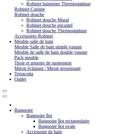
Robinet baignoire Thermostatique
Robinet Cuisine
Robinet douche
Robinet douche Mural
Robinet douche encastré
Robinet douche Thermostatique
Accessoires Robinet
Meuble salle de bain
Meuble Salle de bain simple vasque
Meuble de salle de bain double vasque
Pack meuble
Tiroir et armoire de rangement
Miroir éclairant / Miroir grossissant
Terracotta
Outlet
Baignoire
Baignoire îlot
Baignoire îlot rectangulaire
Baignoire îlot ovale
Accessoire de bain