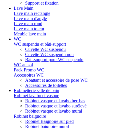
Support et fixation
Lave Main
Lave main rectangle
Lave main d'angle
Lave main rond
Lave main totem
Meuble lave main
WC
WC suspendu et bâti-support
Cuvette WC suspendu
Cuvette WC suspendu noir
Bâti-support pour WC suspendu
WC au sol
Pack Promo WC
Accessoires WC
Abattant et accessoire de pose WC
Accessoires de toilettes
Robinetterie salle de bain
Robinet lavabo et vasque
Robinet vasque et lavabo bec bas
Robinet vasque et lavabo surélevé
Robinet vasque et lavabo mural
Robinet baignoire
Robinet Baignoire sur pied
Robinet baignoire mural