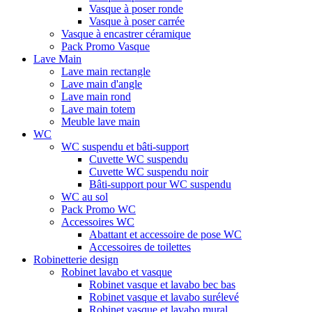
Vasque à poser ronde
Vasque à poser carrée
Vasque à encastrer céramique
Pack Promo Vasque
Lave Main
Lave main rectangle
Lave main d'angle
Lave main rond
Lave main totem
Meuble lave main
WC
WC suspendu et bâti-support
Cuvette WC suspendu
Cuvette WC suspendu noir
Bâti-support pour WC suspendu
WC au sol
Pack Promo WC
Accessoires WC
Abattant et accessoire de pose WC
Accessoires de toilettes
Robinetterie design
Robinet lavabo et vasque
Robinet vasque et lavabo bec bas
Robinet vasque et lavabo surélevé
Robinet vasque et lavabo mural