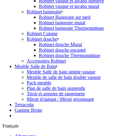
Robinet vasque et lavabo surélevé
Robinet vasque et lavabo mural
Robinet baignoire
Robinet Baignoire sur pied
Robinet baignoire mural
Robinet baignoire Thermostatique
Robinet Cuisine
Robinet douche
Robinet douche Mural
Robinet douche encastré
Robinet douche Thermostatique
Accessoires Robinet
Meuble Salle de Bain
Meuble Salle de bain simple vasque
Meuble de salle de bain double vasque
Pack meuble
Plan de salle de bain suspendu
Tiroir et armoire de rangement
Miroir éclairant / Miroir grossissant
Terracotta
Gamme Beige
Français