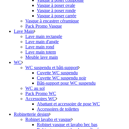
Vasque à poser composite
Vasque à poser ovale
Vasque à poser ronde
Vasque à poser carrée
Vasque à encastrer céramique
Pack Promo Vasque
Lave Main
Lave main rectangle
Lave main d'angle
Lave main rond
Lave main totem
Meuble lave main
WC
WC suspendu et bâti-support
Cuvette WC suspendu
Cuvette WC suspendu noir
Bâti-support pour WC suspendu
WC au sol
Pack Promo WC
Accessoires WC
Abattant et accessoire de pose WC
Accessoires de toilettes
Robinetterie design
Robinet lavabo et vasque
Robinet vasque et lavabo bec bas