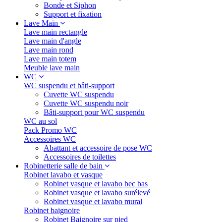
Bonde et Siphon
Support et fixation
Lave Main
Lave main rectangle
Lave main d'angle
Lave main rond
Lave main totem
Meuble lave main
WC
WC suspendu et bâti-support
Cuvette WC suspendu
Cuvette WC suspendu noir
Bâti-support pour WC suspendu
WC au sol
Pack Promo WC
Accessoires WC
Abattant et accessoire de pose WC
Accessoires de toilettes
Robinetterie salle de bain
Robinet lavabo et vasque
Robinet vasque et lavabo bec bas
Robinet vasque et lavabo surélevé
Robinet vasque et lavabo mural
Robinet baignoire
Robinet Baignoire sur pied