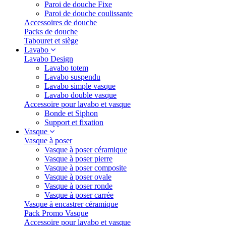
Paroi de douche Fixe
Paroi de douche coulissante
Accessoires de douche
Packs de douche
Tabouret et siège
Lavabo
Lavabo Design
Lavabo totem
Lavabo suspendu
Lavabo simple vasque
Lavabo double vasque
Accessoire pour lavabo et vasque
Bonde et Siphon
Support et fixation
Vasque
Vasque à poser
Vasque à poser céramique
Vasque à poser pierre
Vasque à poser composite
Vasque à poser ovale
Vasque à poser ronde
Vasque à poser carrée
Vasque à encastrer céramique
Pack Promo Vasque
Accessoire pour lavabo et vasque