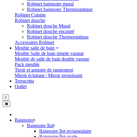
Robinet baignoire mural
Robinet baignoire Thermostatique
Robinet Cuisine
Robinet douche
Robinet douche Mural
Robinet douche encastré
Robinet douche Thermostatique
Accessoires Robinet
Meuble salle de bain
Meuble Salle de bain simple vasque
Meuble de salle de bain double vasque
Pack meuble
Tiroir et armoire de rangement
Miroir éclairant / Miroir grossissant
Terracotta
Outlet
Baignoire
Baignoire îlot
Baignoire îlot rectangulaire
Baignoire îlot ovale