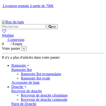
Livraison gratuite à partir de 700€
NOUS CONTACTER
test
Wishlist
Connexion
0
/
Empty
Votre panier
×
Il n'y a plus d'articles dans votre panier
Baignoire
Baignoire îlot
Baignoire îlot rectangulaire
Baignoire îlot ovale
Accessoire de bain
Douche
Receveur de douche
Receveur de douche céramique
Receveur de douche composite
Paroi de Douche