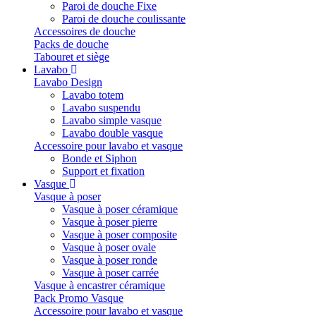
Paroi de douche Fixe
Paroi de douche coulissante
Accessoires de douche
Packs de douche
Tabouret et siège
Lavabo
Lavabo Design
Lavabo totem
Lavabo suspendu
Lavabo simple vasque
Lavabo double vasque
Accessoire pour lavabo et vasque
Bonde et Siphon
Support et fixation
Vasque
Vasque à poser
Vasque à poser céramique
Vasque à poser pierre
Vasque à poser composite
Vasque à poser ovale
Vasque à poser ronde
Vasque à poser carrée
Vasque à encastrer céramique
Pack Promo Vasque
Accessoire pour lavabo et vasque