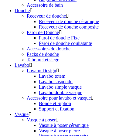
Accessoire de bain
Douche
Receveur de douche
Receveur de douche céramique
Receveur de douche composite
Paroi de Douche
Paroi de douche Fixe
Paroi de douche coulissante
Accessoires de douche
Packs de douche
Tabouret et siège
Lavabo
Lavabo Design
Lavabo totem
Lavabo suspendu
Lavabo simple vasque
Lavabo double vasque
Accessoire pour lavabo et vasque
Bonde et Siphon
Support et fixation
Vasque
Vasque à poser
Vasque à poser céramique
Vasque à poser pierre