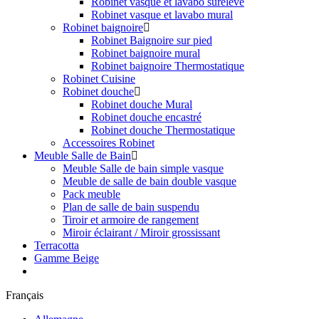
Robinet vasque et lavabo surélevé
Robinet vasque et lavabo mural
Robinet baignoire
Robinet Baignoire sur pied
Robinet baignoire mural
Robinet baignoire Thermostatique
Robinet Cuisine
Robinet douche
Robinet douche Mural
Robinet douche encastré
Robinet douche Thermostatique
Accessoires Robinet
Meuble Salle de Bain
Meuble Salle de bain simple vasque
Meuble de salle de bain double vasque
Pack meuble
Plan de salle de bain suspendu
Tiroir et armoire de rangement
Miroir éclairant / Miroir grossissant
Terracotta
Gamme Beige
Français