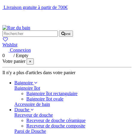
Livraison gratuite à partir de 700€
NOUS CONTACTER
test
Wishlist
Connexion
0
/
Empty
Votre panier
×
Il n'y a plus d'articles dans votre panier
Baignoire
Baignoire îlot
Baignoire îlot rectangulaire
Baignoire îlot ovale
Accessoire de bain
Douche
Receveur de douche
Receveur de douche céramique
Receveur de douche composite
Paroi de Douche