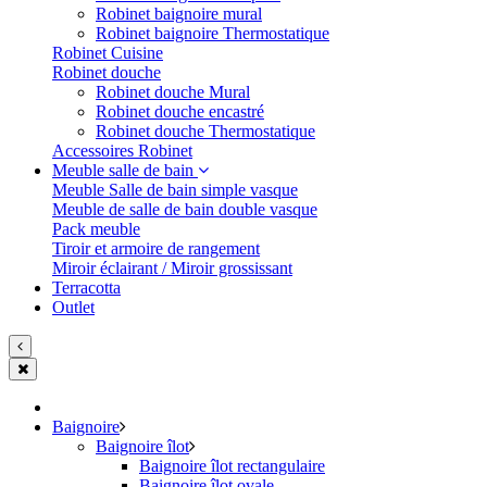
Robinet baignoire mural
Robinet baignoire Thermostatique
Robinet Cuisine
Robinet douche
Robinet douche Mural
Robinet douche encastré
Robinet douche Thermostatique
Accessoires Robinet
Meuble salle de bain
Meuble Salle de bain simple vasque
Meuble de salle de bain double vasque
Pack meuble
Tiroir et armoire de rangement
Miroir éclairant / Miroir grossissant
Terracotta
Outlet
Baignoire
Baignoire îlot
Baignoire îlot rectangulaire
Baignoire îlot ovale