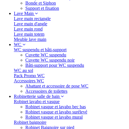
Bonde et Siphon
Support et fixation
Lave Main
Lave main rectangle
Lave main d'angle
Lave main rond
Lave main totem
Meuble lave main
WC
WC suspendu et bâti-support
Cuvette WC suspendu
Cuvette WC suspendu noir
Bâti-support pour WC suspendu
WC au sol
Pack Promo WC
Accessoires WC
Abattant et accessoire de pose WC
Accessoires de toilettes
Robinetterie salle de bain
Robinet lavabo et vasque
Robinet vasque et lavabo bec bas
Robinet vasque et lavabo surélevé
Robinet vasque et lavabo mural
Robinet baignoire
Robinet Baignoire sur pied