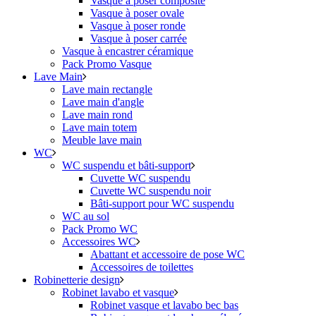
Vasque à poser composite
Vasque à poser ovale
Vasque à poser ronde
Vasque à poser carrée
Vasque à encastrer céramique
Pack Promo Vasque
Lave Main
Lave main rectangle
Lave main d'angle
Lave main rond
Lave main totem
Meuble lave main
WC
WC suspendu et bâti-support
Cuvette WC suspendu
Cuvette WC suspendu noir
Bâti-support pour WC suspendu
WC au sol
Pack Promo WC
Accessoires WC
Abattant et accessoire de pose WC
Accessoires de toilettes
Robinetterie design
Robinet lavabo et vasque
Robinet vasque et lavabo bec bas