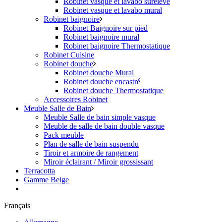
Robinet vasque et lavabo surélevé
Robinet vasque et lavabo mural
Robinet baignoire
Robinet Baignoire sur pied
Robinet baignoire mural
Robinet baignoire Thermostatique
Robinet Cuisine
Robinet douche
Robinet douche Mural
Robinet douche encastré
Robinet douche Thermostatique
Accessoires Robinet
Meuble Salle de Bain
Meuble Salle de bain simple vasque
Meuble de salle de bain double vasque
Pack meuble
Plan de salle de bain suspendu
Tiroir et armoire de rangement
Miroir éclairant / Miroir grossissant
Terracotta
Gamme Beige
Français