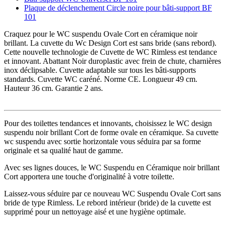
Plaque de déclenchement Circle noire pour bâti-support BF
101
Craquez pour le WC suspendu Ovale Cort en céramique noir
brillant. La cuvette du Wc Design Cort est sans bride (sans rebord).
Cette nouvelle technologie de Cuvette de WC Rimless est tendance
et innovant. Abattant Noir duroplastic avec frein de chute, charnières
inox déclipsable. Cuvette adaptable sur tous les bâti-supports
standards. Cuvette WC caréné. Norme CE. Longueur 49 cm.
Hauteur 36 cm. Garantie 2 ans.
Pour des toilettes tendances et innovants, choisissez le WC design
suspendu noir brillant Cort de forme ovale en céramique. Sa cuvette
wc suspendu avec sortie horizontale vous séduira par sa forme
originale et sa qualité haut de gamme.
Avec ses lignes douces, le WC Suspendu en Céramique noir brillant
Cort apportera une touche d'originalité à votre toilette.
Laissez-vous séduire par ce nouveau WC Suspendu Ovale Cort sans
bride de type Rimless. Le rebord intérieur (bride) de la cuvette est
supprimé pour un nettoyage aisé et une hygiène optimale.