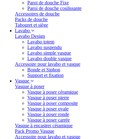
Paroi de douche Fixe
Paroi de douche coulissante
Accessoires de douche
Packs de douche
Tabouret et siège
Lavabo
Lavabo Design
Lavabo totem
Lavabo suspendu
Lavabo simple vasque
Lavabo double vasque
Accessoire pour lavabo et vasque
Bonde et Siphon
Support et fixation
Vasque
Vasque à poser
Vasque à poser céramique
Vasque à poser pierre
Vasque à poser composite
Vasque à poser ovale
Vasque à poser ronde
Vasque à poser carrée
Vasque à encastrer céramique
Pack Promo Vasque
Accessoire pour lavabo et vasque