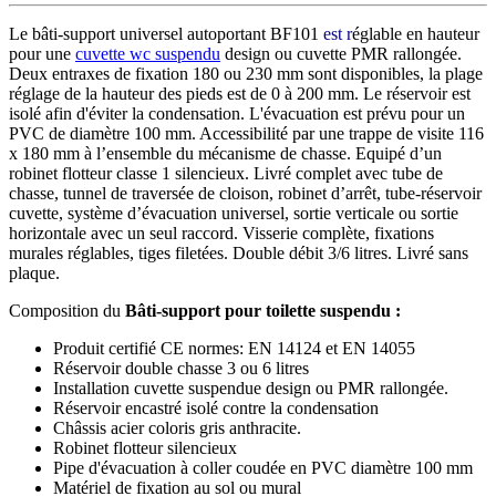
Le bâti-support universel autoportant BF101
est r
églable en hauteur
pour une
cuvette wc suspendu
design ou cuvette PMR rallongée.
Deux entraxes de fixation 180 ou 230 mm sont disponibles, la plage
réglage de la hauteur des pieds est de 0 à 200 mm. Le réservoir est
isolé afin d'éviter la condensation. L'évacuation est prévu pour un
PVC de diamètre 100 mm. Accessibilité par une trappe de visite 116
x 180 mm à l’ensemble du mécanisme de chasse. Equipé d’un
robinet flotteur classe 1 silencieux. Livré complet avec tube de
chasse, tunnel de traversée de cloison, robinet d’arrêt, tube-réservoir
cuvette, système d’évacuation universel, sortie verticale ou sortie
horizontale avec un seul raccord. Visserie complète, fixations
murales réglables, tiges filetées. Double débit 3/6 litres. Livré sans
plaque.
Composition du
Bâti-support pour toilette suspendu :
Produit certifié CE normes: EN 14124 et EN 14055
Réservoir double chasse 3 ou 6 litres
Installation cuvette suspendue design ou PMR rallongée.
Réservoir encastré isolé contre la condensation
Châssis acier coloris gris anthracite.
Robinet flotteur silencieux
Pipe d'évacuation à coller coudée en PVC diamètre 100 mm
Matériel de fixation au sol ou mural