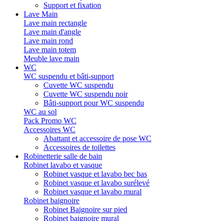
Support et fixation
Lave Main
Lave main rectangle
Lave main d'angle
Lave main rond
Lave main totem
Meuble lave main
WC
WC suspendu et bâti-support
Cuvette WC suspendu
Cuvette WC suspendu noir
Bâti-support pour WC suspendu
WC au sol
Pack Promo WC
Accessoires WC
Abattant et accessoire de pose WC
Accessoires de toilettes
Robinetterie salle de bain
Robinet lavabo et vasque
Robinet vasque et lavabo bec bas
Robinet vasque et lavabo surélevé
Robinet vasque et lavabo mural
Robinet baignoire
Robinet Baignoire sur pied
Robinet baignoire mural