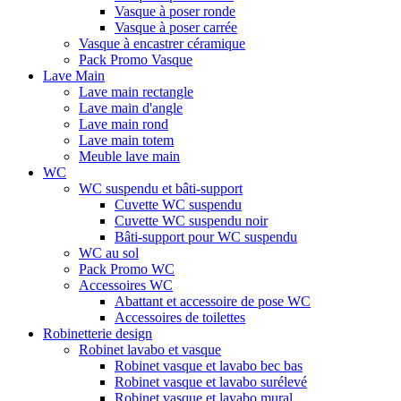
Vasque à poser ronde
Vasque à poser carrée
Vasque à encastrer céramique
Pack Promo Vasque
Lave Main
Lave main rectangle
Lave main d'angle
Lave main rond
Lave main totem
Meuble lave main
WC
WC suspendu et bâti-support
Cuvette WC suspendu
Cuvette WC suspendu noir
Bâti-support pour WC suspendu
WC au sol
Pack Promo WC
Accessoires WC
Abattant et accessoire de pose WC
Accessoires de toilettes
Robinetterie design
Robinet lavabo et vasque
Robinet vasque et lavabo bec bas
Robinet vasque et lavabo surélevé
Robinet vasque et lavabo mural