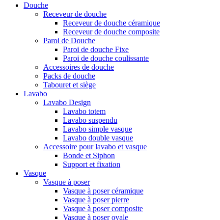
Douche
Receveur de douche
Receveur de douche céramique
Receveur de douche composite
Paroi de Douche
Paroi de douche Fixe
Paroi de douche coulissante
Accessoires de douche
Packs de douche
Tabouret et siège
Lavabo
Lavabo Design
Lavabo totem
Lavabo suspendu
Lavabo simple vasque
Lavabo double vasque
Accessoire pour lavabo et vasque
Bonde et Siphon
Support et fixation
Vasque
Vasque à poser
Vasque à poser céramique
Vasque à poser pierre
Vasque à poser composite
Vasque à poser ovale