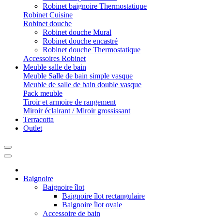
Robinet baignoire Thermostatique
Robinet Cuisine
Robinet douche
Robinet douche Mural
Robinet douche encastré
Robinet douche Thermostatique
Accessoires Robinet
Meuble salle de bain
Meuble Salle de bain simple vasque
Meuble de salle de bain double vasque
Pack meuble
Tiroir et armoire de rangement
Miroir éclairant / Miroir grossissant
Terracotta
Outlet
Baignoire
Baignoire îlot
Baignoire îlot rectangulaire
Baignoire îlot ovale
Accessoire de bain