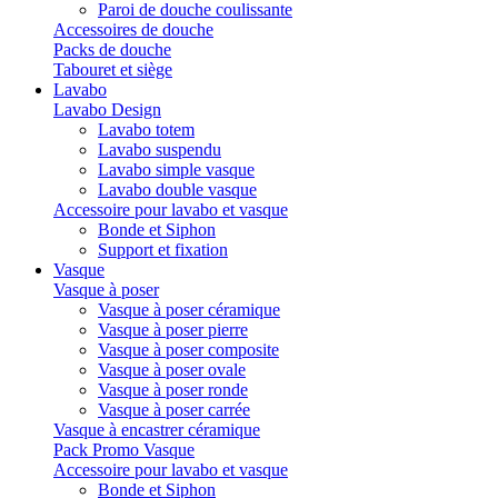
Paroi de douche coulissante
Accessoires de douche
Packs de douche
Tabouret et siège
Lavabo
Lavabo Design
Lavabo totem
Lavabo suspendu
Lavabo simple vasque
Lavabo double vasque
Accessoire pour lavabo et vasque
Bonde et Siphon
Support et fixation
Vasque
Vasque à poser
Vasque à poser céramique
Vasque à poser pierre
Vasque à poser composite
Vasque à poser ovale
Vasque à poser ronde
Vasque à poser carrée
Vasque à encastrer céramique
Pack Promo Vasque
Accessoire pour lavabo et vasque
Bonde et Siphon