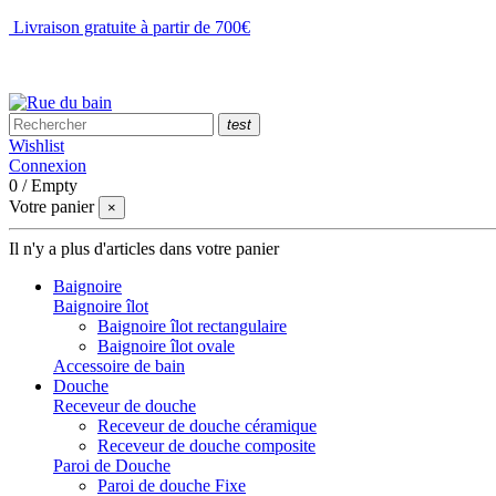
Livraison gratuite à partir de 700€
NOUS CONTACTER
test
Wishlist
Connexion
0
/
Empty
Votre panier
×
Il n'y a plus d'articles dans votre panier
Baignoire
Baignoire îlot
Baignoire îlot rectangulaire
Baignoire îlot ovale
Accessoire de bain
Douche
Receveur de douche
Receveur de douche céramique
Receveur de douche composite
Paroi de Douche
Paroi de douche Fixe