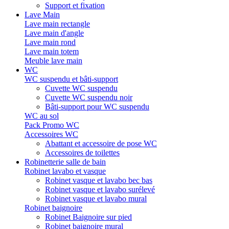
Support et fixation
Lave Main
Lave main rectangle
Lave main d'angle
Lave main rond
Lave main totem
Meuble lave main
WC
WC suspendu et bâti-support
Cuvette WC suspendu
Cuvette WC suspendu noir
Bâti-support pour WC suspendu
WC au sol
Pack Promo WC
Accessoires WC
Abattant et accessoire de pose WC
Accessoires de toilettes
Robinetterie salle de bain
Robinet lavabo et vasque
Robinet vasque et lavabo bec bas
Robinet vasque et lavabo surélevé
Robinet vasque et lavabo mural
Robinet baignoire
Robinet Baignoire sur pied
Robinet baignoire mural