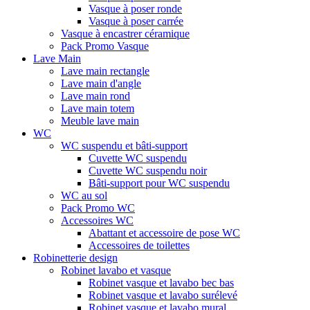
Vasque à poser ronde
Vasque à poser carrée
Vasque à encastrer céramique
Pack Promo Vasque
Lave Main
Lave main rectangle
Lave main d'angle
Lave main rond
Lave main totem
Meuble lave main
WC
WC suspendu et bâti-support
Cuvette WC suspendu
Cuvette WC suspendu noir
Bâti-support pour WC suspendu
WC au sol
Pack Promo WC
Accessoires WC
Abattant et accessoire de pose WC
Accessoires de toilettes
Robinetterie design
Robinet lavabo et vasque
Robinet vasque et lavabo bec bas
Robinet vasque et lavabo surélevé
Robinet vasque et lavabo mural