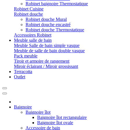
Robinet baignoire Thermostatique
Robinet Cuisine
Robinet douche
Robinet douche Mural
Robinet douche encastré
Robinet douche Thermostatique
Accessoires Robinet
Meuble salle de bain
Meuble Salle de bain simple vasque
Meuble de salle de bain double vasque
Pack meuble
Tiroir et armoire de rangement
Miroir éclairant / Miroir grossissant
Terracotta
Outlet
Baignoire
Baignoire îlot
Baignoire îlot rectangulaire
Baignoire îlot ovale
Accessoire de bain