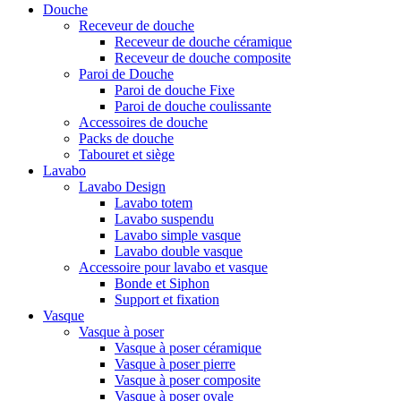
Douche
Receveur de douche
Receveur de douche céramique
Receveur de douche composite
Paroi de Douche
Paroi de douche Fixe
Paroi de douche coulissante
Accessoires de douche
Packs de douche
Tabouret et siège
Lavabo
Lavabo Design
Lavabo totem
Lavabo suspendu
Lavabo simple vasque
Lavabo double vasque
Accessoire pour lavabo et vasque
Bonde et Siphon
Support et fixation
Vasque
Vasque à poser
Vasque à poser céramique
Vasque à poser pierre
Vasque à poser composite
Vasque à poser ovale