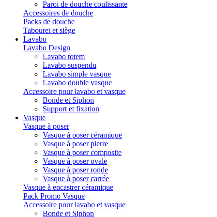
Paroi de douche coulissante
Accessoires de douche
Packs de douche
Tabouret et siège
Lavabo
Lavabo Design
Lavabo totem
Lavabo suspendu
Lavabo simple vasque
Lavabo double vasque
Accessoire pour lavabo et vasque
Bonde et Siphon
Support et fixation
Vasque
Vasque à poser
Vasque à poser céramique
Vasque à poser pierre
Vasque à poser composite
Vasque à poser ovale
Vasque à poser ronde
Vasque à poser carrée
Vasque à encastrer céramique
Pack Promo Vasque
Accessoire pour lavabo et vasque
Bonde et Siphon