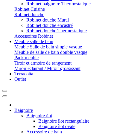
Robinet baignoire Thermostatique
Robinet Cuisine
Robinet douche
Robinet douche Mural
Robinet douche encastré
Robinet douche Thermostatique
Accessoires Robinet
Meuble salle de bain
Meuble Salle de bain simple vasque
Meuble de salle de bain double vasque
Pack meuble
Tiroir et armoire de rangement
Miroir éclairant / Miroir grossissant
Terracotta
Outlet
Baignoire
Baignoire îlot
Baignoire îlot rectangulaire
Baignoire îlot ovale
Accessoire de bain