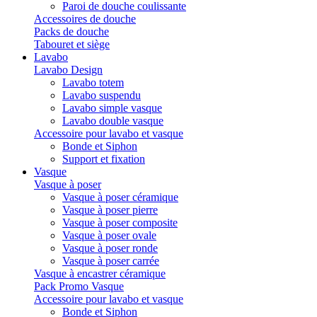
Paroi de douche coulissante
Accessoires de douche
Packs de douche
Tabouret et siège
Lavabo
Lavabo Design
Lavabo totem
Lavabo suspendu
Lavabo simple vasque
Lavabo double vasque
Accessoire pour lavabo et vasque
Bonde et Siphon
Support et fixation
Vasque
Vasque à poser
Vasque à poser céramique
Vasque à poser pierre
Vasque à poser composite
Vasque à poser ovale
Vasque à poser ronde
Vasque à poser carrée
Vasque à encastrer céramique
Pack Promo Vasque
Accessoire pour lavabo et vasque
Bonde et Siphon