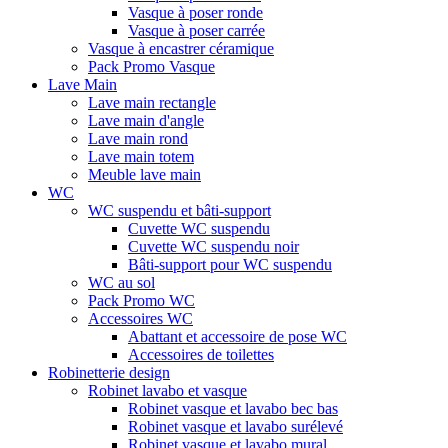
Vasque à poser ronde
Vasque à poser carrée
Vasque à encastrer céramique
Pack Promo Vasque
Lave Main
Lave main rectangle
Lave main d'angle
Lave main rond
Lave main totem
Meuble lave main
WC
WC suspendu et bâti-support
Cuvette WC suspendu
Cuvette WC suspendu noir
Bâti-support pour WC suspendu
WC au sol
Pack Promo WC
Accessoires WC
Abattant et accessoire de pose WC
Accessoires de toilettes
Robinetterie design
Robinet lavabo et vasque
Robinet vasque et lavabo bec bas
Robinet vasque et lavabo surélevé
Robinet vasque et lavabo mural