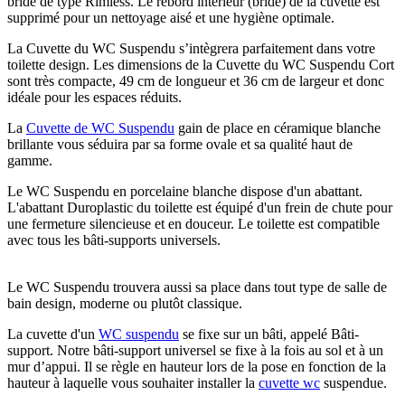
bride de type Rimless. Le rebord intérieur (bride) de la cuvette est
supprimé pour un nettoyage aisé et une hygiène optimale.
La Cuvette du WC Suspendu s’intègrera parfaitement dans votre
toilette design. Les dimensions de la Cuvette du WC Suspendu Cort
sont très compacte, 49 cm de longueur et 36 cm de largeur et donc
idéale pour les espaces réduits.
La
Cuvette de WC Suspendu
gain de place en céramique blanche
brillante vous séduira par sa forme ovale et sa qualité haut de
gamme.
Le WC Suspendu en porcelaine blanche dispose d'un abattant.
L'abattant Duroplastic du toilette est équipé d'un frein de chute pour
une fermeture silencieuse et en douceur. Le toilette est compatible
avec tous les bâti-supports universels.
Le WC Suspendu trouvera aussi sa place dans tout type de salle de
bain design, moderne ou plutôt classique.
La cuvette d'un
WC suspendu
se fixe sur un bâti, appelé Bâti-
support. Notre bâti-support universel se fixe à la fois au sol et à un
mur d’appui. Il se règle en hauteur lors de la pose en fonction de la
hauteur à laquelle vous souhaiter installer la
cuvette wc
suspendue.