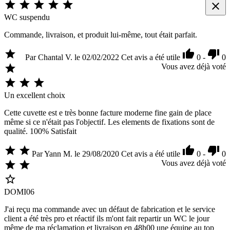






WC suspendu
Commande, livraison, et produit lui-même, tout était parfait.



Par Chantal V. le 02/02/2022
Cet avis a été utile
0
-
0

Vous avez déjà voté



Un excellent choix
Cette cuvette est e très bonne facture moderne fine gain de place
même si ce n'était pas l'objectif. Les elements de fixations sont de
qualité. 100% Satisfait




Par Yann M. le 29/08/2020
Cet avis a été utile
0
-
0


Vous avez déjà voté

DOMI06
J'ai reçu ma commande avec un défaut de fabrication et le service
client a été très pro et réactif ils m'ont fait repartir un WC le jour
même de ma réclamation et livraison en 48h00 une équipe au top