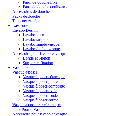
Paroi de douche Fixe
Paroi de douche coulissante
Accessoires de douche
Packs de douche
Tabouret et siège
Lavabo
Lavabo Design
Lavabo totem
Lavabo suspendu
Lavabo simple vasque
Lavabo double vasque
Accessoire pour lavabo et vasque
Bonde et Siphon
Support et fixation
Vasque
Vasque à poser
Vasque à poser céramique
Vasque à poser pierre
Vasque à poser composite
Vasque à poser ovale
Vasque à poser ronde
Vasque à poser carrée
Vasque à encastrer céramique
Pack Promo Vasque
Accessoire pour lavabo et vasque