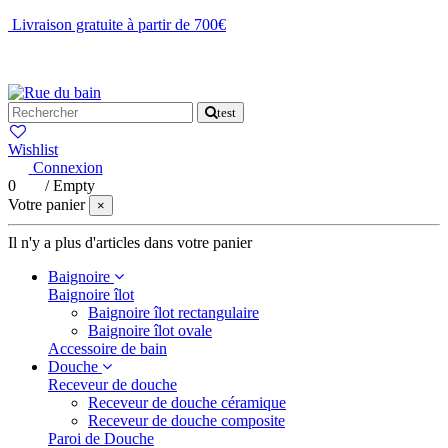
Livraison gratuite à partir de 700€
NOUS CONTACTER
test
Wishlist
Connexion
0
/
Empty
Votre panier
×
Il n'y a plus d'articles dans votre panier
Baignoire
Baignoire îlot
Baignoire îlot rectangulaire
Baignoire îlot ovale
Accessoire de bain
Douche
Receveur de douche
Receveur de douche céramique
Receveur de douche composite
Paroi de Douche