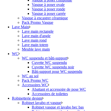
Vasque à poser composite
Vasque à poser ovale
Vasque à poser ronde
Vasque à poser carrée
Vasque à encastrer céramique
Pack Promo Vasque
Lave Main
Lave main rectangle
Lave main d'angle
Lave main rond
Lave main totem
Meuble lave main
WC
WC suspendu et bâti-support
Cuvette WC suspendu
Cuvette WC suspendu noir
Bâti-support pour WC suspendu
WC au sol
Pack Promo WC
Accessoires WC
Abattant et accessoire de pose WC
Accessoires de toilettes
Robinetterie design
Robinet lavabo et vasque
Robinet vasque et lavabo bec bas