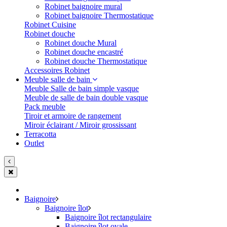
Robinet baignoire mural
Robinet baignoire Thermostatique
Robinet Cuisine
Robinet douche
Robinet douche Mural
Robinet douche encastré
Robinet douche Thermostatique
Accessoires Robinet
Meuble salle de bain
Meuble Salle de bain simple vasque
Meuble de salle de bain double vasque
Pack meuble
Tiroir et armoire de rangement
Miroir éclairant / Miroir grossissant
Terracotta
Outlet
Baignoire
Baignoire îlot
Baignoire îlot rectangulaire
Baignoire îlot ovale