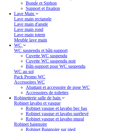
Bonde et Siphon
Support et fixation
Lave Main
Lave main rectangle
Lave main d'angle
Lave main rond
Lave main totem
Meuble lave main
WC
WC suspendu et bâti-support
Cuvette WC suspendu
Cuvette WC suspendu noir
Bâti-support pour WC suspendu
WC au sol
Pack Promo WC
Accessoires WC
Abattant et accessoire de pose WC
Accessoires de toilettes
Robinetterie salle de bain
Robinet lavabo et vasque
Robinet vasque et lavabo bec bas
Robinet vasque et lavabo surélevé
Robinet vasque et lavabo mural
Robinet baignoire
Robinet Baignoire sur pied