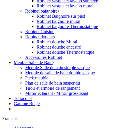
Robinet vasque et lavabo surélevé
Robinet vasque et lavabo mural
Robinet baignoire
Robinet Baignoire sur pied
Robinet baignoire mural
Robinet baignoire Thermostatique
Robinet Cuisine
Robinet douche
Robinet douche Mural
Robinet douche encastré
Robinet douche Thermostatique
Accessoires Robinet
Meuble Salle de Bain
Meuble Salle de bain simple vasque
Meuble de salle de bain double vasque
Pack meuble
Plan de salle de bain suspendu
Tiroir et armoire de rangement
Miroir éclairant / Miroir grossissant
Terracotta
Gamme Beige
Français