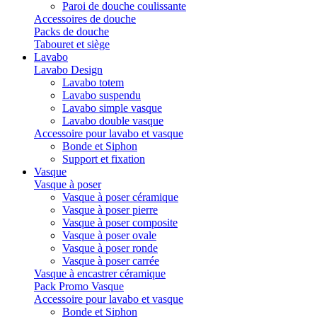
Paroi de douche coulissante
Accessoires de douche
Packs de douche
Tabouret et siège
Lavabo
Lavabo Design
Lavabo totem
Lavabo suspendu
Lavabo simple vasque
Lavabo double vasque
Accessoire pour lavabo et vasque
Bonde et Siphon
Support et fixation
Vasque
Vasque à poser
Vasque à poser céramique
Vasque à poser pierre
Vasque à poser composite
Vasque à poser ovale
Vasque à poser ronde
Vasque à poser carrée
Vasque à encastrer céramique
Pack Promo Vasque
Accessoire pour lavabo et vasque
Bonde et Siphon