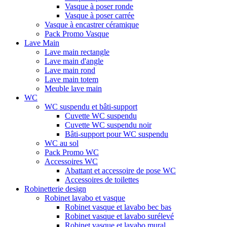
Vasque à poser ronde
Vasque à poser carrée
Vasque à encastrer céramique
Pack Promo Vasque
Lave Main
Lave main rectangle
Lave main d'angle
Lave main rond
Lave main totem
Meuble lave main
WC
WC suspendu et bâti-support
Cuvette WC suspendu
Cuvette WC suspendu noir
Bâti-support pour WC suspendu
WC au sol
Pack Promo WC
Accessoires WC
Abattant et accessoire de pose WC
Accessoires de toilettes
Robinetterie design
Robinet lavabo et vasque
Robinet vasque et lavabo bec bas
Robinet vasque et lavabo surélevé
Robinet vasque et lavabo mural