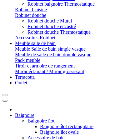
Robinet baignoire Thermostatique
Robinet Cuisine
Robinet douche
Robinet douche Mural
Robinet douche encastré
Robinet douche Thermostatique
Accessoires Robinet
Meuble salle de bain
Meuble Salle de bain simple vasque
Meuble de salle de bain double vasque
Pack meuble
Tiroir et armoire de rangement
Miroir éclairant / Miroir grossissant
Terracotta
Outlet
Baignoire
Baignoire îlot
Baignoire îlot rectangulaire
Baignoire îlot ovale
Accessoire de bain