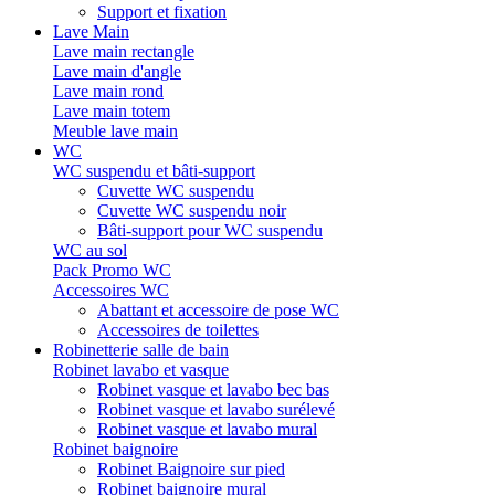
Support et fixation
Lave Main
Lave main rectangle
Lave main d'angle
Lave main rond
Lave main totem
Meuble lave main
WC
WC suspendu et bâti-support
Cuvette WC suspendu
Cuvette WC suspendu noir
Bâti-support pour WC suspendu
WC au sol
Pack Promo WC
Accessoires WC
Abattant et accessoire de pose WC
Accessoires de toilettes
Robinetterie salle de bain
Robinet lavabo et vasque
Robinet vasque et lavabo bec bas
Robinet vasque et lavabo surélevé
Robinet vasque et lavabo mural
Robinet baignoire
Robinet Baignoire sur pied
Robinet baignoire mural