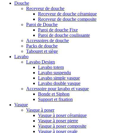
Douche
Receveur de douche
Receveur de douche céramique
Receveur de douche composite
Paroi de Douche
Paroi de douche Fixe
Paroi de douche coulissante
Accessoires de douche
Packs de douche
Tabouret et siège
Lavabo
Lavabo Design
Lavabo totem
Lavabo suspendu
Lavabo simple vasque
Lavabo double vasque
Accessoire pour lavabo et vasque
Bonde et Siphon
Support et fixation
Vasque
Vasque à poser
Vasque à poser céramique
Vasque à poser pierre
Vasque à poser composite
Vasque à poser ovale