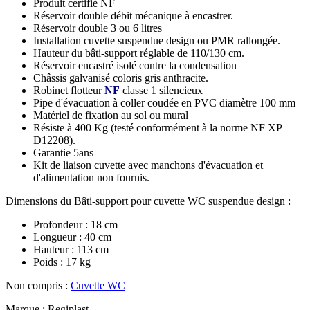
Produit certifié NF
Réservoir double débit mécanique à encastrer.
Réservoir double 3 ou 6 litres
Installation cuvette suspendue design ou PMR rallongée.
Hauteur du bâti-support réglable de 110/130 cm.
Réservoir encastré isolé contre la condensation
Châssis galvanisé coloris gris anthracite.
Robinet flotteur
NF
classe 1 silencieux
Pipe d'évacuation à coller coudée en PVC diamètre 100 mm
Matériel de fixation au sol ou mural
Résiste à 400 Kg (testé conformément à la norme NF XP
D12208).
Garantie 5ans
Kit de liaison cuvette avec manchons d'évacuation et
d'alimentation non fournis.
Dimensions du Bâti-support pour cuvette WC suspendue design :
Profondeur : 18 cm
Longueur : 40 cm
Hauteur : 113 cm
Poids : 17 kg
Non compris :
Cuvette WC
Marque : Regiplast