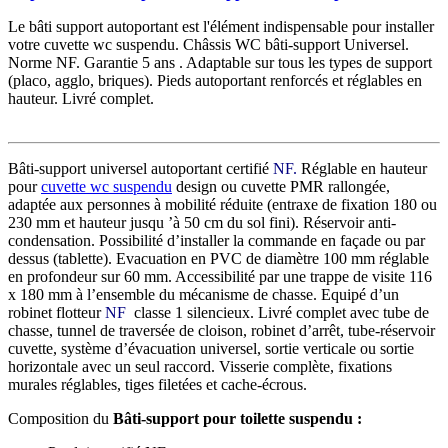
Le bâti support autoportant est l'élément indispensable pour installer
votre cuvette wc suspendu. Châssis WC bâti-support Universel.
Norme NF. Garantie 5 ans . Adaptable sur tous les types de support
(placo, agglo, briques). Pieds autoportant renforcés et réglables en
hauteur. Livré complet.
Bâti-support universel autoportant certifié
NF.
Réglable en hauteur
pour
cuvette wc suspendu
design ou cuvette PMR rallongée,
adaptée aux personnes à mobilité réduite (entraxe de fixation 180 ou
230 mm et hauteur jusqu ’à 50 cm du sol fini). Réservoir anti-
condensation. Possibilité d’installer la commande en façade ou par
dessus (tablette). Evacuation en PVC de diamètre 100 mm réglable
en profondeur sur 60 mm. Accessibilité par une trappe de visite 116
x 180 mm à l’ensemble du mécanisme de chasse. Equipé d’un
robinet flotteur
NF
classe 1 silencieux. Livré complet avec tube de
chasse, tunnel de traversée de cloison, robinet d’arrêt, tube-réservoir
cuvette, système d’évacuation universel, sortie verticale ou sortie
horizontale avec un seul raccord. Visserie complète, fixations
murales réglables, tiges filetées et cache-écrous.
Composition du
Bâti-support pour toilette suspendu :