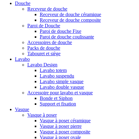
Douche
Receveur de douche
Receveur de douche céramique
Receveur de douche composite
Paroi de Douche
Paroi de douche Fixe
Paroi de douche coulissante
Accessoires de douche
Packs de douche
Tabouret et siège
Lavabo
Lavabo Design
Lavabo totem
Lavabo suspendu
Lavabo simple vasque
Lavabo double vasque
Accessoire pour lavabo et vasque
Bonde et Siphon
Support et fixation
Vasque
Vasque à poser
Vasque à poser céramique
Vasque à poser pierre
Vasque à poser composite
Vasque à poser ovale