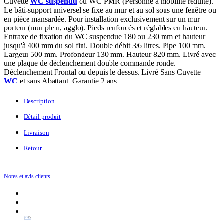
Cuvette
WC suspendu
ou WC PMR (Personne à mobilité réduite).
Le bâti-support universel se fixe au mur et au sol
sous une fenêtre ou
en pièce mansardée
.
Pour installation exclusivement
sur un mur
porteur (mur plein, agglo). Pieds renforcés et réglables en hauteur.
Entraxe de fixation du WC suspendue 180 ou 230 mm et hauteur
jusqu'à 400 mm du sol fini.
Double débit 3/6 litres.
Pipe 100 mm.
Largeur
500 mm. Profondeur 130 mm. Hauteur 820 mm.
Livré avec
une plaque de déclenchement double commande ronde.
Déclenchement Frontal ou depuis le dessus. Livré Sans Cuvette
WC
et sans Abattant.
Garantie 2 ans.
Description
Détail produit
Livraison
Retour
Notes et avis clients