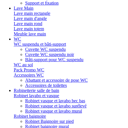
Support et fixation
Lave Main
Lave main rectangle
Lave main d'angle
Lave main rond
Lave main totem
Meuble lave main
WC
WC suspendu et bâti-support
Cuvette WC suspendu
Cuvette WC suspendu noir
Bâti-support pour WC suspendu
WC au sol
Pack Promo WC
Accessoires WC
Abattant et accessoire de pose WC
Accessoires de toilettes
Robinetterie salle de bain
Robinet lavabo et vasque
Robinet vasque et lavabo bec bas
Robinet vasque et lavabo surélevé
Robinet vasque et lavabo mural
Robinet baignoire
Robinet Baignoire sur pied
Robinet baignoire mural