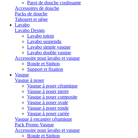
Paroi de douche coulissante
Accessoires de douche
Packs de douche
Tabouret et siège
Lavabo
Lavabo Design
Lavabo totem
Lavabo suspendu
Lavabo simple vasque
Lavabo double vasque
Accessoire pour lavabo et vasque
Bonde et Siphon
Support et fixation
Vasque
Vasque à poser
Vasque à poser céramique
Vasque à poser pierre
Vasque à poser composite
Vasque à poser ovale
Vasque à poser ronde
Vasque à poser carrée
Vasque à encastrer céramique
Pack Promo Vasque
Accessoire pour lavabo et vasque
Bonde et Siphon