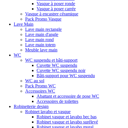
Vasque à poser ronde
Vasque à poser carrée
Vasque à encastrer céramique
Pack Promo Vasque
Lave Main
Lave main rectangle
Lave main d'angle
Lave main rond
Lave main totem
Meuble lave main
WC
WC suspendu et bâti-support
Cuvette WC suspendu
Cuvette WC suspendu noir
Bâti-support pour WC suspendu
WC au sol
Pack Promo WC
Accessoires WC
Abattant et accessoire de pose WC
Accessoires de toilettes
Robinetterie design
Robinet lavabo et vasque
Robinet vasque et lavabo bec bas
Robinet vasque et lavabo surélevé
Robinet vasque et lavabo mural