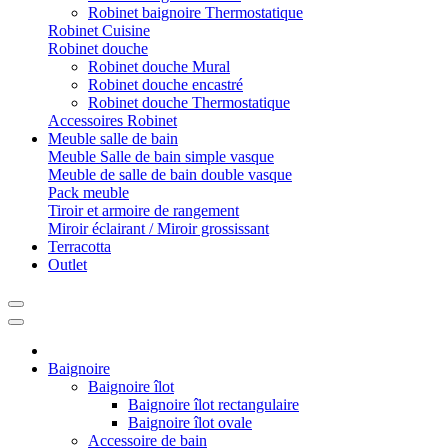
Robinet baignoire Thermostatique
Robinet Cuisine
Robinet douche
Robinet douche Mural
Robinet douche encastré
Robinet douche Thermostatique
Accessoires Robinet
Meuble salle de bain
Meuble Salle de bain simple vasque
Meuble de salle de bain double vasque
Pack meuble
Tiroir et armoire de rangement
Miroir éclairant / Miroir grossissant
Terracotta
Outlet
Baignoire
Baignoire îlot
Baignoire îlot rectangulaire
Baignoire îlot ovale
Accessoire de bain