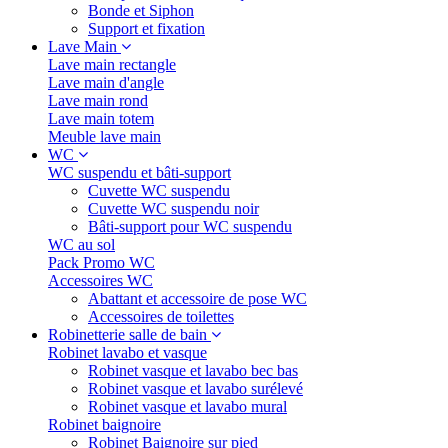
Bonde et Siphon
Support et fixation
Lave Main
Lave main rectangle
Lave main d'angle
Lave main rond
Lave main totem
Meuble lave main
WC
WC suspendu et bâti-support
Cuvette WC suspendu
Cuvette WC suspendu noir
Bâti-support pour WC suspendu
WC au sol
Pack Promo WC
Accessoires WC
Abattant et accessoire de pose WC
Accessoires de toilettes
Robinetterie salle de bain
Robinet lavabo et vasque
Robinet vasque et lavabo bec bas
Robinet vasque et lavabo surélevé
Robinet vasque et lavabo mural
Robinet baignoire
Robinet Baignoire sur pied