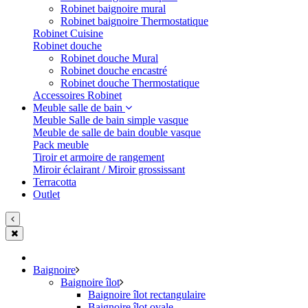
Robinet baignoire mural
Robinet baignoire Thermostatique
Robinet Cuisine
Robinet douche
Robinet douche Mural
Robinet douche encastré
Robinet douche Thermostatique
Accessoires Robinet
Meuble salle de bain
Meuble Salle de bain simple vasque
Meuble de salle de bain double vasque
Pack meuble
Tiroir et armoire de rangement
Miroir éclairant / Miroir grossissant
Terracotta
Outlet
Baignoire
Baignoire îlot
Baignoire îlot rectangulaire
Baignoire îlot ovale