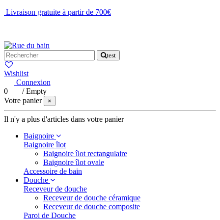
Livraison gratuite à partir de 700€
NOUS CONTACTER
test
Wishlist
Connexion
0
/
Empty
Votre panier
×
Il n'y a plus d'articles dans votre panier
Baignoire
Baignoire îlot
Baignoire îlot rectangulaire
Baignoire îlot ovale
Accessoire de bain
Douche
Receveur de douche
Receveur de douche céramique
Receveur de douche composite
Paroi de Douche