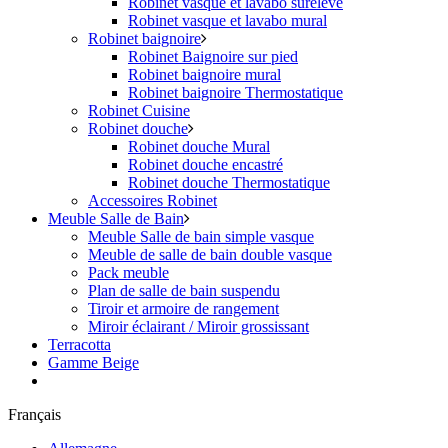
Robinet vasque et lavabo surélevé
Robinet vasque et lavabo mural
Robinet baignoire
Robinet Baignoire sur pied
Robinet baignoire mural
Robinet baignoire Thermostatique
Robinet Cuisine
Robinet douche
Robinet douche Mural
Robinet douche encastré
Robinet douche Thermostatique
Accessoires Robinet
Meuble Salle de Bain
Meuble Salle de bain simple vasque
Meuble de salle de bain double vasque
Pack meuble
Plan de salle de bain suspendu
Tiroir et armoire de rangement
Miroir éclairant / Miroir grossissant
Terracotta
Gamme Beige
Français