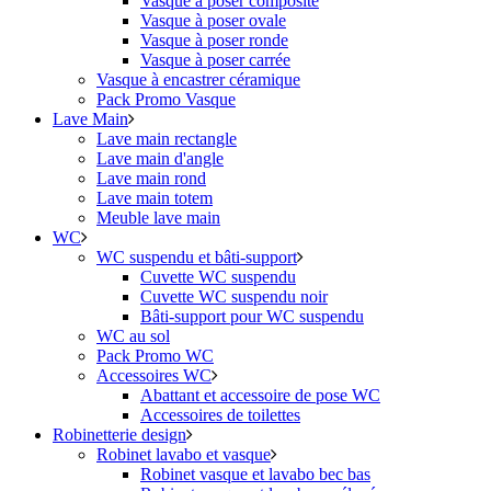
Vasque à poser composite
Vasque à poser ovale
Vasque à poser ronde
Vasque à poser carrée
Vasque à encastrer céramique
Pack Promo Vasque
Lave Main
Lave main rectangle
Lave main d'angle
Lave main rond
Lave main totem
Meuble lave main
WC
WC suspendu et bâti-support
Cuvette WC suspendu
Cuvette WC suspendu noir
Bâti-support pour WC suspendu
WC au sol
Pack Promo WC
Accessoires WC
Abattant et accessoire de pose WC
Accessoires de toilettes
Robinetterie design
Robinet lavabo et vasque
Robinet vasque et lavabo bec bas