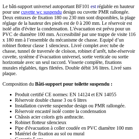
Le bâti-support universel autoportant BF101
est r
églable en hauteur
pour une
cuvette wc suspendu
design ou cuvette PMR rallongée.
Deux entraxes de fixation 180 ou 230 mm sont disponibles, la plage
réglage de la hauteur des pieds est de 0 à 200 mm. Le réservoir est
isolé afin d'éviter la condensation. L'évacuation est prévu pour un
PVC de diamètre 100 mm. Accessibilité par une trappe de visite 116
x 180 mm à l’ensemble du mécanisme de chasse. Equipé d’un
robinet flotteur classe 1 silencieux. Livré complet avec tube de
chasse, tunnel de traversée de cloison, robinet d’arrêt, tube-réservoir
cuvette, système d’évacuation universel, sortie verticale ou sortie
horizontale avec un seul raccord. Visserie complète, fixations
murales réglables, tiges filetées. Double débit 3/6 litres. Livré sans
plaque.
Composition du
Bâti-support pour toilette suspendu :
Produit certifié CE normes: EN 14124 et EN 14055
Réservoir double chasse 3 ou 6 litres
Installation cuvette suspendue design ou PMR rallongée.
Réservoir encastré isolé contre la condensation
Châssis acier coloris gris anthracite.
Robinet flotteur silencieux
Pipe d'évacuation à coller coudée en PVC diamètre 100 mm
Matériel de fixation au sol ou mural