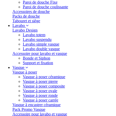
Paroi de douche Fixe
Paroi de douche coulissante
Accessoires de douche
Packs de douche
Tabouret et siège
Lavabo
Lavabo Design
Lavabo totem
Lavabo suspendu
Lavabo simple vasque
Lavabo double vasque
Accessoire pour lavabo et vasque
Bonde et Siphon
Support et fixation
Vasque
Vasque à poser
Vasque à poser céramique
Vasque à poser pierre
Vasque à poser composite
Vasque à poser ovale
Vasque à poser ronde
Vasque à poser carrée
Vasque à encastrer céramique
Pack Promo Vasque
Accessoire pour lavabo et vasque