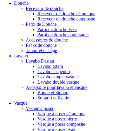
Douche
Receveur de douche
Receveur de douche céramique
Receveur de douche composite
Paroi de Douche
Paroi de douche Fixe
Paroi de douche coulissante
Accessoires de douche
Packs de douche
Tabouret et siège
Lavabo
Lavabo Design
Lavabo totem
Lavabo suspendu
Lavabo simple vasque
Lavabo double vasque
Accessoire pour lavabo et vasque
Bonde et Siphon
Support et fixation
Vasque
Vasque à poser
Vasque à poser céramique
Vasque à poser pierre
Vasque à poser composite
Vasque à poser ovale