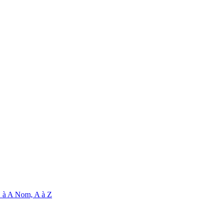
 à A
Nom, A à Z