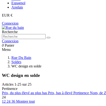
Espagnol
Anglais
EUR €
Connexion
Recherche
Connexion
0
Panier
Menu
Rue Du Bain
Soldes
WC design en solde
WC design en solde
Articles 1-25 sur 25
Pertinence
Prix, du plus élevé au plus bas
Prix, bas à élevé
Pertinence
Nom, de Z
24
12
24
36
Montrer tout