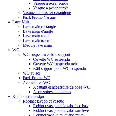
Vasque à poser ronde
Vasque à poser carrée
Vasque à encastrer céramique
Pack Promo Vasque
Lave Main
Lave main rectangle
Lave main d'angle
Lave main rond
Lave main totem
Meuble lave main
WC
WC suspendu et bâti-support
Cuvette WC suspendu
Cuvette WC suspendu noir
Bâti-support pour WC suspendu
WC au sol
Pack Promo WC
Accessoires WC
Abattant et accessoire de pose WC
Accessoires de toilettes
Robinetterie design
Robinet lavabo et vasque
Robinet vasque et lavabo bec bas
Robinet vasque et lavabo surélevé
Robinet vasque et lavabo mural