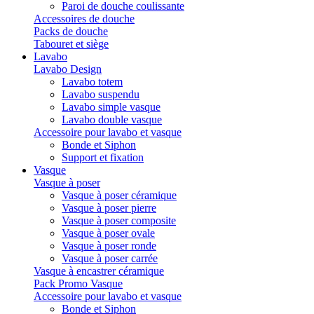
Paroi de douche coulissante
Accessoires de douche
Packs de douche
Tabouret et siège
Lavabo
Lavabo Design
Lavabo totem
Lavabo suspendu
Lavabo simple vasque
Lavabo double vasque
Accessoire pour lavabo et vasque
Bonde et Siphon
Support et fixation
Vasque
Vasque à poser
Vasque à poser céramique
Vasque à poser pierre
Vasque à poser composite
Vasque à poser ovale
Vasque à poser ronde
Vasque à poser carrée
Vasque à encastrer céramique
Pack Promo Vasque
Accessoire pour lavabo et vasque
Bonde et Siphon