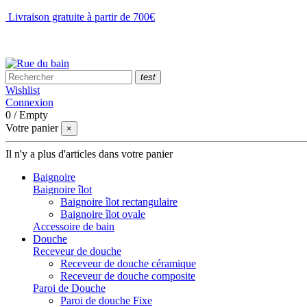
Livraison gratuite à partir de 700€
NOUS CONTACTER
test
Wishlist
Connexion
0
/
Empty
Votre panier
×
Il n'y a plus d'articles dans votre panier
Baignoire
Baignoire îlot
Baignoire îlot rectangulaire
Baignoire îlot ovale
Accessoire de bain
Douche
Receveur de douche
Receveur de douche céramique
Receveur de douche composite
Paroi de Douche
Paroi de douche Fixe