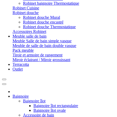
Robinet baignoire Thermostatique
Robinet Cuisine
Robinet douche
Robinet douche Mural
Robinet douche encastré
Robinet douche Thermostatique
Accessoires Robinet
Meuble salle de bain
Meuble Salle de bain simple vasque
Meuble de salle de bain double vasque
Pack meuble
Tiroir et armoire de rangement
Miroir éclairant / Miroir grossissant
Terracotta
Outlet
Baignoire
Baignoire îlot
Baignoire îlot rectangulaire
Baignoire îlot ovale
Accessoire de bain