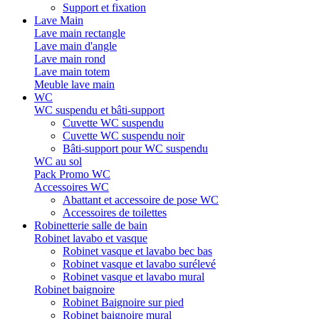
Support et fixation
Lave Main
Lave main rectangle
Lave main d'angle
Lave main rond
Lave main totem
Meuble lave main
WC
WC suspendu et bâti-support
Cuvette WC suspendu
Cuvette WC suspendu noir
Bâti-support pour WC suspendu
WC au sol
Pack Promo WC
Accessoires WC
Abattant et accessoire de pose WC
Accessoires de toilettes
Robinetterie salle de bain
Robinet lavabo et vasque
Robinet vasque et lavabo bec bas
Robinet vasque et lavabo surélevé
Robinet vasque et lavabo mural
Robinet baignoire
Robinet Baignoire sur pied
Robinet baignoire mural