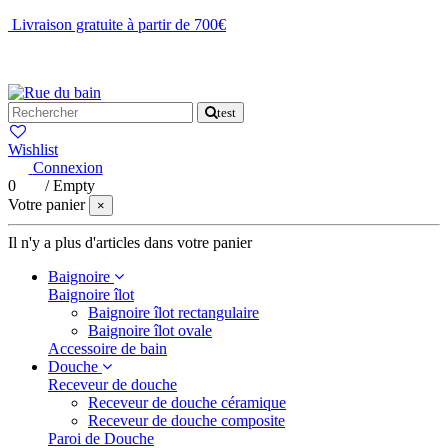
Livraison gratuite à partir de 700€
NOUS CONTACTER
test
Wishlist
Connexion
0
/
Empty
Votre panier
×
Il n'y a plus d'articles dans votre panier
Baignoire
Baignoire îlot
Baignoire îlot rectangulaire
Baignoire îlot ovale
Accessoire de bain
Douche
Receveur de douche
Receveur de douche céramique
Receveur de douche composite
Paroi de Douche