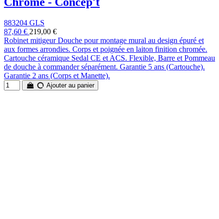
Chromé - Concep't
883204 GLS
87,60 €
219,00 €
Robinet mitigeur Douche pour montage mural au design épuré et
aux formes arrondies. Corps et poignée en laiton finition chromée.
Cartouche céramique Sedal CE et ACS. Flexible, Barre et Pommeau
de douche à commander séparément. Garantie 5 ans (Cartouche).
Garantie 2 ans (Corps et Manette).
Ajouter au panier