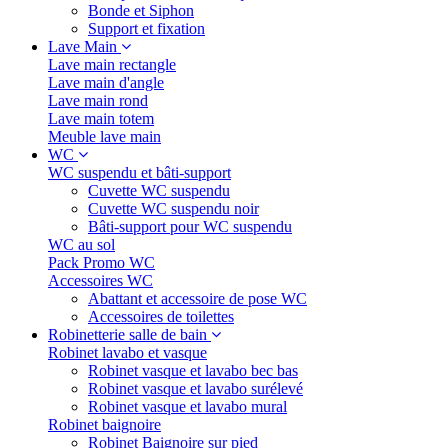
Bonde et Siphon
Support et fixation
Lave Main
Lave main rectangle
Lave main d'angle
Lave main rond
Lave main totem
Meuble lave main
WC
WC suspendu et bâti-support
Cuvette WC suspendu
Cuvette WC suspendu noir
Bâti-support pour WC suspendu
WC au sol
Pack Promo WC
Accessoires WC
Abattant et accessoire de pose WC
Accessoires de toilettes
Robinetterie salle de bain
Robinet lavabo et vasque
Robinet vasque et lavabo bec bas
Robinet vasque et lavabo surélevé
Robinet vasque et lavabo mural
Robinet baignoire
Robinet Baignoire sur pied