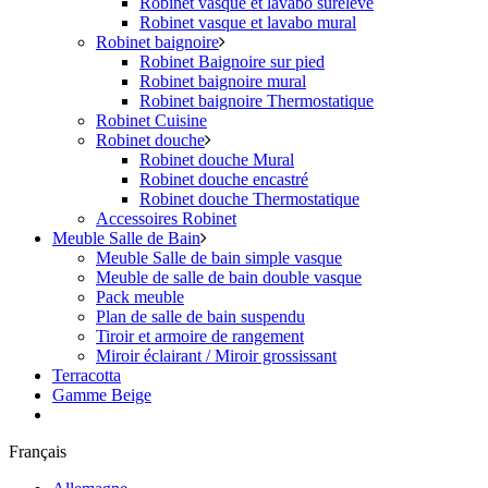
Robinet vasque et lavabo surélevé
Robinet vasque et lavabo mural
Robinet baignoire
Robinet Baignoire sur pied
Robinet baignoire mural
Robinet baignoire Thermostatique
Robinet Cuisine
Robinet douche
Robinet douche Mural
Robinet douche encastré
Robinet douche Thermostatique
Accessoires Robinet
Meuble Salle de Bain
Meuble Salle de bain simple vasque
Meuble de salle de bain double vasque
Pack meuble
Plan de salle de bain suspendu
Tiroir et armoire de rangement
Miroir éclairant / Miroir grossissant
Terracotta
Gamme Beige
Français