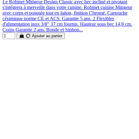
Le Robinet Mitigeur Design Classic avec bec incliné et pivotant
s'intégrera à merveille dans votre cuisine. Robinet cuisine Mitigeur
avec corps et poignée tout en laiton, finition Chromé. Cartouche
céramique norme CE et ACS. Garantie 5 ans. 2 Flexibles
d'alimentation inox 3/8" 37 cm fournis. Hauteur sous bec 14,8 cm.
Corps Garantie 2 ans. Bonde et Siphon...
Ajouter au panier