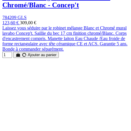
Chromé/Blanc - Concep't
784209 GLS
123,60 €
309,00 €
Laissez vous séduire par le robinet mélange Blanc et Chromé mural
lavabo Concep't. Saillie du bec 17 cm finition chromé/Blanc. Corps
d'encastrement compris. Manette laiton Eau Chaude /Eau froide de
forme rectangulaire avec tête céramique CE et ACS. Garantie 5 ans.
Bonde à commander séparément.
Ajouter au panier