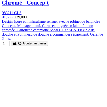
Chromé - Concep't
983211 GLS
91,60 €
229,00 €
Design épuré et minimalisme sensuel avec le robinet de baignoire
Concep't. Montage mural. Corps et poignée en laiton finition
chromée. Cartouche céramique Sedal CE et ACS. Flexible de
douche et Pommeau de douche à commander séparément. Garantie
2 ans.
Ajouter au panier