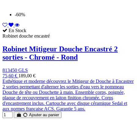
-60%
En Stock
Robinet douche encastré
Robinet Mitigeur Douche Encastré 2
sorties - Chromé - Rond
813450 GLS
75,60 €
189,00 €
Esthétique et moderne découvrez le Mitigeur de Douche à Encastrer
2 sorties permettant d'alterner les sorties d'eau vers le pommeau
Douche de tête ou Douchette à main. Ensemble corps, poignée,
plaque de recouvrement en laiton finition chromée. Corps
d'encastrement inclus. Cartouche avec disque céramique Sedal et
aux normes française ACS. Garantie 5 ans.
Ajouter au panier