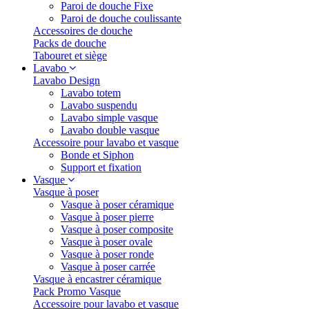
Paroi de douche Fixe
Paroi de douche coulissante
Accessoires de douche
Packs de douche
Tabouret et siège
Lavabo
Lavabo Design
Lavabo totem
Lavabo suspendu
Lavabo simple vasque
Lavabo double vasque
Accessoire pour lavabo et vasque
Bonde et Siphon
Support et fixation
Vasque
Vasque à poser
Vasque à poser céramique
Vasque à poser pierre
Vasque à poser composite
Vasque à poser ovale
Vasque à poser ronde
Vasque à poser carrée
Vasque à encastrer céramique
Pack Promo Vasque
Accessoire pour lavabo et vasque