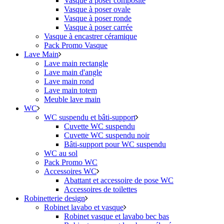
Vasque à poser composite
Vasque à poser ovale
Vasque à poser ronde
Vasque à poser carrée
Vasque à encastrer céramique
Pack Promo Vasque
Lave Main
Lave main rectangle
Lave main d'angle
Lave main rond
Lave main totem
Meuble lave main
WC
WC suspendu et bâti-support
Cuvette WC suspendu
Cuvette WC suspendu noir
Bâti-support pour WC suspendu
WC au sol
Pack Promo WC
Accessoires WC
Abattant et accessoire de pose WC
Accessoires de toilettes
Robinetterie design
Robinet lavabo et vasque
Robinet vasque et lavabo bec bas