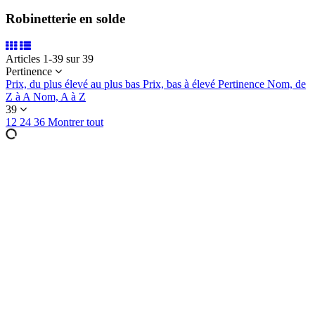
Robinetterie en solde
Articles 1-39 sur 39
Pertinence
Prix, du plus élevé au plus bas
Prix, bas à élevé
Pertinence
Nom, de
Z à A
Nom, A à Z
39
12
24
36
Montrer tout