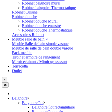
Robinet baignoire mural
Robinet baignoire Thermostatique
Robinet Cuisine
Robinet douche
Robinet douche Mural
Robinet douche encastré
Robinet douche Thermostatique
Accessoires Robinet
Meuble salle de bain
Meuble Salle de bain simple vasque
Meuble de salle de bain double vasque
Pack meuble
Tiroir et armoire de rangement
Miroir éclairant / Miroir grossissant
Terracotta
Outlet
Baignoire
Baignoire îlot
Baignoire îlot rectangulaire
Baignoire îlot ovale