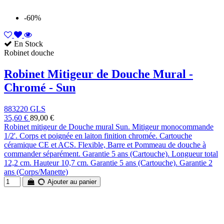
-60%
En Stock
Robinet douche
Robinet Mitigeur de Douche Mural -
Chromé - Sun
883220 GLS
35,60 €
89,00 €
Robinet mitigeur de Douche mural Sun. Mitigeur monocommande
1/2'. Corps et poignée en laiton finition chromée. Cartouche
céramique CE et ACS. Flexible, Barre et Pommeau de douche à
commander séparément. Garantie 5 ans (Cartouche). Longueur total
12,2 cm. Hauteur 10,7 cm. Garantie 5 ans (Cartouche). Garantie 2
ans (Corps/Manette)
Ajouter au panier