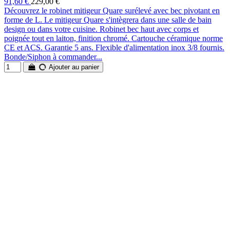
91,60 €
229,00 €
Découvrez le robinet mitigeur Quare surélevé avec bec pivotant en
forme de L. Le mitigeur Quare s'intègrera dans une salle de bain
design ou dans votre cuisine. Robinet bec haut avec corps et
poignée tout en laiton, finition chromé. Cartouche céramique norme
CE et ACS. Garantie 5 ans. Flexible d'alimentation inox 3/8 fournis.
Bonde/Siphon à commander...
Ajouter au panier