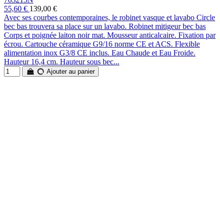
55,60 €
139,00 €
Avec ses courbes contemporaines, le robinet vasque et lavabo Circle
bec bas trouvera sa place sur un lavabo. Robinet mitigeur bec bas
Corps et poignée laiton noir mat. Mousseur anticalcaire. Fixation par
écrou. Cartouche céramique G9/16 norme CE et ACS. Flexible
alimentation inox G3/8 CE inclus. Eau Chaude et Eau Froide.
Hauteur 16,4 cm. Hauteur sous bec...
Ajouter au panier