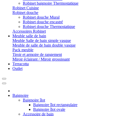
Robinet baignoire Thermostatique
Robinet Cuisine
Robinet douche
Robinet douche Mural
Robinet douche encastré
Robinet douche Thermostatique
Accessoires Robinet
Meuble salle de bain
Meuble Salle de bain simple vasque
Meuble de salle de bain double vasque
Pack meuble
Tiroir et armoire de rangement
Miroir éclairant / Miroir grossissant
Terracotta
Outlet
Baignoire
Baignoire îlot
Baignoire îlot rectangulaire
Baignoire îlot ovale
Accessoire de bain