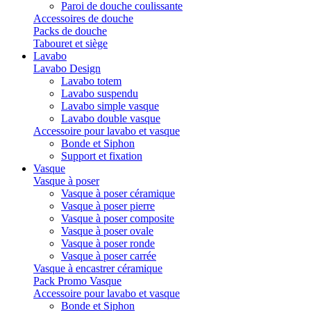
Paroi de douche coulissante
Accessoires de douche
Packs de douche
Tabouret et siège
Lavabo
Lavabo Design
Lavabo totem
Lavabo suspendu
Lavabo simple vasque
Lavabo double vasque
Accessoire pour lavabo et vasque
Bonde et Siphon
Support et fixation
Vasque
Vasque à poser
Vasque à poser céramique
Vasque à poser pierre
Vasque à poser composite
Vasque à poser ovale
Vasque à poser ronde
Vasque à poser carrée
Vasque à encastrer céramique
Pack Promo Vasque
Accessoire pour lavabo et vasque
Bonde et Siphon