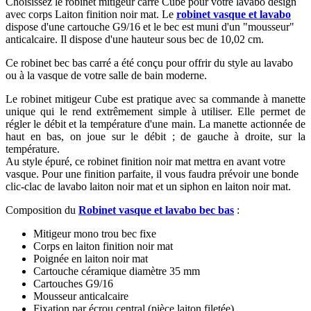
Choisissez le robinet mitigeur carré Cube pour votre lavabo design
avec corps Laiton finition noir mat. Le
robinet vasque et lavabo
dispose d'une cartouche G9/16 et le bec est muni d'un "mousseur"
anticalcaire. Il dispose d'une hauteur sous bec de 10,02 cm.
Ce robinet bec bas carré a été conçu pour offrir du style au lavabo
ou à la vasque de votre salle de bain moderne.
Le robinet mitigeur Cube est pratique avec sa commande à manette
unique qui le rend extrêmement simple à utiliser. Elle permet de
régler le débit et la température d'une main. La manette actionnée de
haut en bas, on joue sur le débit ; de gauche à droite, sur la
température.
Au style épuré, ce robinet finition noir mat mettra en avant votre
vasque. Pour une finition parfaite, il vous faudra prévoir une bonde
clic-clac de lavabo laiton noir mat et un siphon en laiton noir mat.
Composition du
Robinet vasque et lavabo bec bas
:
Mitigeur mono trou bec fixe
Corps en laiton finition noir mat
Poignée en laiton noir mat
Cartouche céramique diamètre 35 mm
Cartouches G9/16
Mousseur anticalcaire
Fixation par écrou central (pièce laiton filetée)