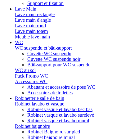
Support et fixation
Lave Main
Lave main rectangle
Lave main d'angle
Lave main rond
Lave main totem
Meuble lave main
WC
WC suspendu et bâti-support
Cuvette WC suspendu
Cuvette WC suspendu noir
Bâti-support pour WC suspendu
WC au sol
Pack Promo WC
Accessoires WC
Abattant et accessoire de pose WC
Accessoires de toilettes
Robinetterie salle de bain
Robinet lavabo et vasque
Robinet vasque et lavabo bec bas
Robinet vasque et lavabo surélevé
Robinet vasque et lavabo mural
Robinet baignoire
Robinet Baignoire sur pied
Robinet baignoire mural