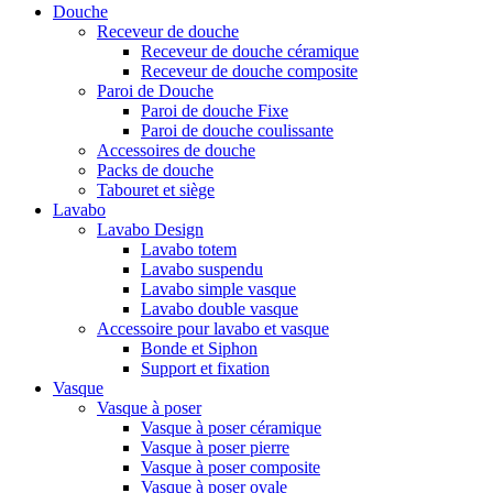
Douche
Receveur de douche
Receveur de douche céramique
Receveur de douche composite
Paroi de Douche
Paroi de douche Fixe
Paroi de douche coulissante
Accessoires de douche
Packs de douche
Tabouret et siège
Lavabo
Lavabo Design
Lavabo totem
Lavabo suspendu
Lavabo simple vasque
Lavabo double vasque
Accessoire pour lavabo et vasque
Bonde et Siphon
Support et fixation
Vasque
Vasque à poser
Vasque à poser céramique
Vasque à poser pierre
Vasque à poser composite
Vasque à poser ovale