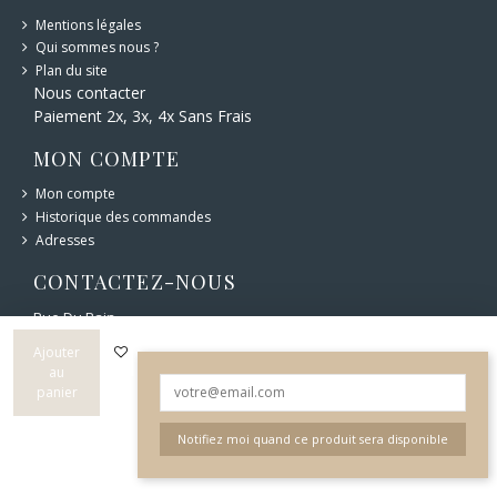
Mentions légales
Qui sommes nous ?
Plan du site
Nous contacter
Paiement 2x, 3x, 4x Sans Frais
MON COMPTE
Mon compte
Historique des commandes
Adresses
CONTACTEZ-NOUS
Rue Du Bain
6 bd Carnot 12400 Saint-Affrique
05 65 49 44 76
Ajouter
au
panier
Notifiez moi quand ce produit sera disponible
© Rue du Bain 2022 - Créé par l'
Agence Web Cibleweb