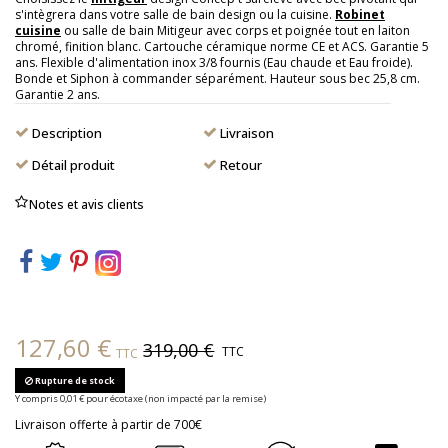
s'intègrera dans votre salle de bain design ou la cuisine.
Robinet
cuisine
ou salle de bain Mitigeur avec corps et poignée tout en laiton
chromé, finition blanc. Cartouche céramique norme CE et ACS. Garantie 5
ans. Flexible d'alimentation inox 3/8 fournis (Eau chaude et Eau froide).
Bonde et Siphon à commander séparément. Hauteur sous bec 25,8 cm.
Garantie 2 ans.
Description
Livraison
Détail produit
Retour
Notes et avis clients
127,60 €
319,00 €
TTC
TTC
Rupture de stock
Y compris 0,01 € pour écotaxe (non impacté par la remise)
Livraison offerte à partir de 700€