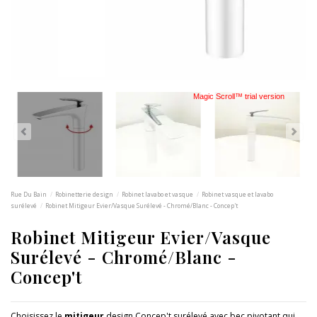
Magic Scroll™ trial version
Rue Du Bain
Robinetterie design
Robinet lavabo et vasque
Robinet vasque et lavabo
surélevé
Robinet Mitigeur Evier/Vasque Surélevé - Chromé/Blanc - Concep't
Robinet Mitigeur Evier/Vasque
Surélevé - Chromé/Blanc -
Concep't
Choisissez le
mitigeur
design Concep't surélevé avec bec pivotant qui