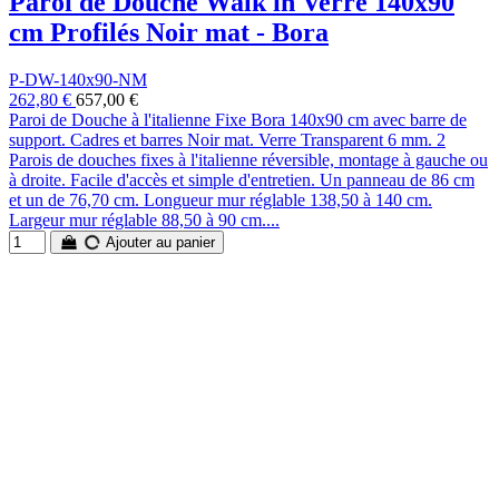
Paroi de Douche Walk in Verre 140x90
cm Profilés Noir mat - Bora
P-DW-140x90-NM
262,80 €
657,00 €
Paroi de Douche à l'italienne Fixe Bora 140x90 cm avec barre de
support. Cadres et barres Noir mat. Verre Transparent 6 mm. 2
Parois de douches fixes à l'italienne réversible, montage à gauche ou
à droite. Facile d'accès et simple d'entretien. Un panneau de 86 cm
et un de 76,70 cm. Longueur mur réglable 138,50 à 140 cm.
Largeur mur réglable 88,50 à 90 cm....
Ajouter au panier