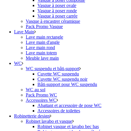
Vasque à poser composite
Vasque à poser ovale
Vasque à poser ronde
Vasque à poser carrée
Vasque à encastrer céramique
Pack Promo Vasque
Lave Main
Lave main rectangle
Lave main d'angle
Lave main rond
Lave main totem
Meuble lave main
WC
WC suspendu et bâti-support
Cuvette WC suspendu
Cuvette WC suspendu noir
Bâti-support pour WC suspendu
WC au sol
Pack Promo WC
Accessoires WC
Abattant et accessoire de pose WC
Accessoires de toilettes
Robinetterie design
Robinet lavabo et vasque
Robinet vasque et lavabo bec bas