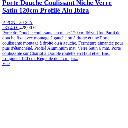
Porte Douche Coulissant Niche Verre
Satin 120cm Profilé Alu Ibiza
P-PCN-120-S-A
235,40 €
428,00 €
Porte de Douche coulissante en niche 120 cm Ibiza. Une Paroi de
douche fixe avec montage à gauche ou à droite et une Porte
coulissante montage à droite ou à gauche. Fermeture aimantée pour
plus d'étanchéité. Profilé Aluminium mat. Verre Satin 6 mm. Porte
coulissante sur Chariot à Double roulette en Haut et en Bas.
Longueur 120 cm. Réglable de 2 cm par...
Vue