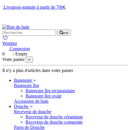
Livraison gratuite à partir de 700€
NOUS CONTACTER
test
Wishlist
Connexion
0
/
Empty
Votre panier
×
Il n'y a plus d'articles dans votre panier
Baignoire
Baignoire îlot
Baignoire îlot rectangulaire
Baignoire îlot ovale
Accessoire de bain
Douche
Receveur de douche
Receveur de douche céramique
Receveur de douche composite
Paroi de Douche