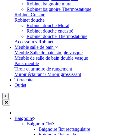
Robinet baignoire mural
Robinet baignoire Thermostatique
Robinet Cuisine
Robinet douche
Robinet douche Mural
Robinet douche encastré
Robinet douche Thermostatique
Accessoires Robinet
Meuble salle de bain
Meuble Salle de bain simple vasque
Meuble de salle de bain double vasque
Pack meuble
Tiroir et armoire de rangement
Miroir éclairant / Miroir grossissant
Terracotta
Outlet
Baignoire
Baignoire îlot
Baignoire îlot rectangulaire
Baignoire îlot ovale