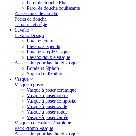
Paroi de douche Fixe
Paroi de douche coulissante
Accessoires de douche
Packs de douche
Tabouret et siège
Lavabo
Lavabo Design
Lavabo totem
Lavabo suspendu
Lavabo simple vasque
Lavabo double vasque
Accessoire pour lavabo et vasque
Bonde et Siphon
Support et fixation
Vasque
Vasque à poser
Vasque à poser céramique
Vasque à poser pierre
Vasque à poser composite
Vasque à poser ovale
Vasque à poser ronde
Vasque à poser carrée
Vasque à encastrer céramique
Pack Promo Vasque
Accessoire pour lavabo et vasque