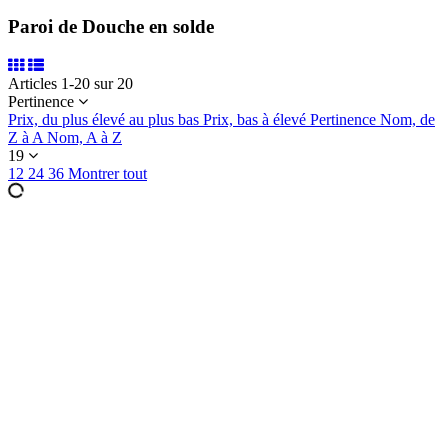
Paroi de Douche en solde
Articles 1-20 sur 20
Pertinence
Prix, du plus élevé au plus bas
Prix, bas à élevé
Pertinence
Nom, de
Z à A
Nom, A à Z
19
12
24
36
Montrer tout