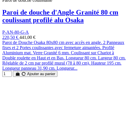
Paroi de douche coulissante
Paroi de douche d'Angle Granité 80 cm
coulissant profilé alu Osaka
P-AN-80-G-A
220,50 €
441,00 €
Paroi de Douche Osaka 80x80 cm avec accès en angle. 2 Panneaux
fixes et 2 Portes coulissantes avec fermeture aimantées. Profilé
Aluminium mat. Verre Granité 6 mm. Coulissant sur Chariot à
Double roulette en Haut et en Bas. Longueur 80 cm. Largeur 80 cm.
Réglable de 2 cm par profilé mural (78 à 80 cm). Hauteur 195 cm.
Longueur panneau 31,90 cm. Longueur...
Ajouter au panier