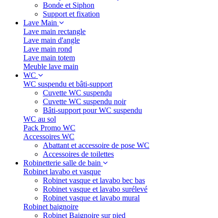
Bonde et Siphon
Support et fixation
Lave Main
Lave main rectangle
Lave main d'angle
Lave main rond
Lave main totem
Meuble lave main
WC
WC suspendu et bâti-support
Cuvette WC suspendu
Cuvette WC suspendu noir
Bâti-support pour WC suspendu
WC au sol
Pack Promo WC
Accessoires WC
Abattant et accessoire de pose WC
Accessoires de toilettes
Robinetterie salle de bain
Robinet lavabo et vasque
Robinet vasque et lavabo bec bas
Robinet vasque et lavabo surélevé
Robinet vasque et lavabo mural
Robinet baignoire
Robinet Baignoire sur pied