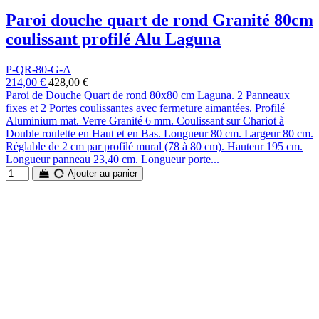
Paroi douche quart de rond Granité 80cm
coulissant profilé Alu Laguna
P-QR-80-G-A
214,00 €
428,00 €
Paroi de Douche Quart de rond 80x80 cm Laguna. 2 Panneaux
fixes et 2 Portes coulissantes avec fermeture aimantées. Profilé
Aluminium mat. Verre Granité 6 mm. Coulissant sur Chariot à
Double roulette en Haut et en Bas. Longueur 80 cm. Largeur 80 cm.
Réglable de 2 cm par profilé mural (78 à 80 cm). Hauteur 195 cm.
Longueur panneau 23,40 cm. Longueur porte...
Ajouter au panier