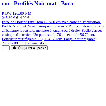
cm - Profilés Noir mat - Bora
P-DW-120x80-NM
245,60 €
614,00 €
Paroi de Douche Fixe Bora 120x80 cm avec barre de stabilisation.
Profilé Noir mat. Verre Transparent 6 mm. 2 Parois de douches fixes
à l'italienne réversible, montage à gauche ou à droite. Facile d'accès
et simple d'entretien. Un panneau de 76 cm et un de 56,70 cm.
Longueur mur réglable 118,50 à 120 cm. Largeur mur réglable
78,50 à 80 cm. Hauteur 195 cm....
Ajouter au panier