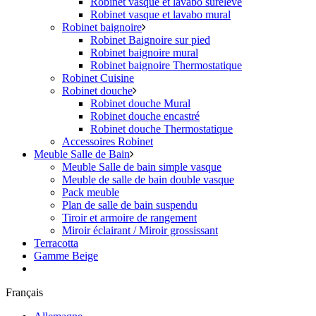
Robinet vasque et lavabo surélevé
Robinet vasque et lavabo mural
Robinet baignoire
Robinet Baignoire sur pied
Robinet baignoire mural
Robinet baignoire Thermostatique
Robinet Cuisine
Robinet douche
Robinet douche Mural
Robinet douche encastré
Robinet douche Thermostatique
Accessoires Robinet
Meuble Salle de Bain
Meuble Salle de bain simple vasque
Meuble de salle de bain double vasque
Pack meuble
Plan de salle de bain suspendu
Tiroir et armoire de rangement
Miroir éclairant / Miroir grossissant
Terracotta
Gamme Beige
Français