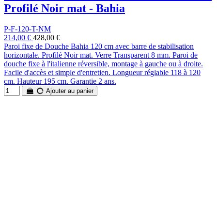
Profilé Noir mat - Bahia
P-F-120-T-NM
214,00 €
428,00 €
Paroi fixe de Douche Bahia 120 cm avec barre de stabilisation
horizontale. Profilé Noir mat. Verre Transparent 8 mm. Paroi de
douche fixe à l'italienne réversible, montage à gauche ou à droite.
Facile d'accès et simple d'entretien. Longueur réglable 118 à 120
cm. Hauteur 195 cm. Garantie 2 ans.
Ajouter au panier